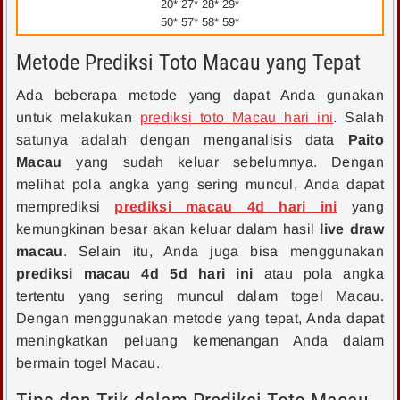
20* 27* 28* 29*
50* 57* 58* 59*
Metode Prediksi Toto Macau yang Tepat
Ada beberapa metode yang dapat Anda gunakan
untuk melakukan
prediksi toto Macau hari ini
. Salah
satunya adalah dengan menganalisis data
Paito
Macau
yang sudah keluar sebelumnya. Dengan
melihat pola angka yang sering muncul, Anda dapat
memprediksi
prediksi macau 4d hari ini
yang
kemungkinan besar akan keluar dalam hasil
live draw
macau
. Selain itu, Anda juga bisa menggunakan
prediksi macau 4d 5d hari ini
atau pola angka
tertentu yang sering muncul dalam togel Macau.
Dengan menggunakan metode yang tepat, Anda dapat
meningkatkan peluang kemenangan Anda dalam
bermain togel Macau.