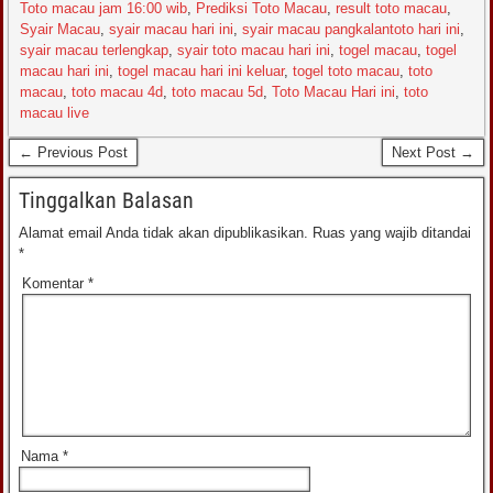
Toto macau jam 16:00 wib
,
Prediksi Toto Macau
,
result toto macau
,
Syair Macau
,
syair macau hari ini
,
syair macau pangkalantoto hari ini
,
syair macau terlengkap
,
syair toto macau hari ini
,
togel macau
,
togel
macau hari ini
,
togel macau hari ini keluar
,
togel toto macau
,
toto
macau
,
toto macau 4d
,
toto macau 5d
,
Toto Macau Hari ini
,
toto
macau live
← Previous Post
Next Post →
Tinggalkan Balasan
Alamat email Anda tidak akan dipublikasikan.
Ruas yang wajib ditandai
*
Komentar
*
Nama
*