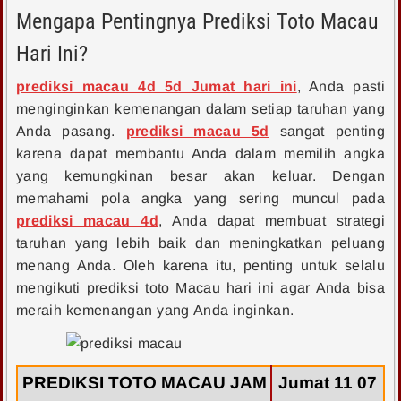
Mengapa Pentingnya Prediksi Toto Macau
Hari Ini?
prediksi macau 4d 5d Jumat hari ini
, Anda pasti
menginginkan kemenangan dalam setiap taruhan yang
Anda pasang.
prediksi macau 5d
sangat penting
karena dapat membantu Anda dalam memilih angka
yang kemungkinan besar akan keluar. Dengan
memahami pola angka yang sering muncul pada
prediksi macau 4d
, Anda dapat membuat strategi
taruhan yang lebih baik dan meningkatkan peluang
menang Anda. Oleh karena itu, penting untuk selalu
mengikuti prediksi toto Macau hari ini agar Anda bisa
meraih kemenangan yang Anda inginkan.
PREDIKSI TOTO MACAU JAM
Jumat 11 07