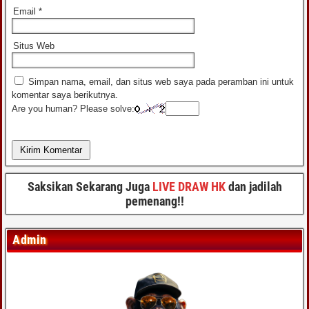
Email
*
Situs Web
Simpan nama, email, dan situs web saya pada peramban ini untuk
komentar saya berikutnya.
Are you human? Please solve:
Saksikan Sekarang Juga
LIVE DRAW HK
dan jadilah
pemenang!!
Admin