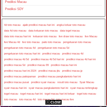
Prediksi Macau
Prediksi SDY
4d toto macau
ajaib prediksi macau hari ini
angka keluar toto macau
data 4d toto macau
data keluaran toto macau
data togel macau
data toto macau hari ini
keluaran toto macau
live draw toto macau
live Macau
live Macau 4d
live toto macau
paito toto macau
pengeluaran toto macau
pengeluaran toto macau 4d
pengeluaran toto macau 5d
pengeluaran toto macau hari ini
prediksi macau
prediksi macau 4d
prediksi macau 4d 5d
prediksi macau 4d 5d hari ini
prediksi macau 4d hari ini
prediksi macau 5d
prediksi macau 99
prediksi macau hari ini
prediksi macau hari ini 2024
prediksi macau jitu
prediksi macau jp
prediksi macau paitopaman
prediksi macau pangkalantoto hari ini
prediksi macau pusat
prediksi syair macau
result toto macau
Syair Macau
syair macau hari ini
syair macau pangkalantoto hari ini
syair macau terlengkap
togel macau
togel macau hari ini
togel macau hari ini keluar
togel toto macau
toto macau
toto macau 4d
toto macau 5d
toto macau live