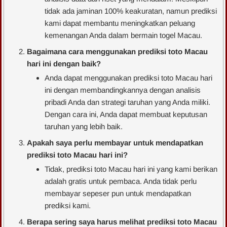
tidak ada jaminan 100% keakuratan, namun prediksi
kami dapat membantu meningkatkan peluang
kemenangan Anda dalam bermain togel Macau.
Bagaimana cara menggunakan prediksi toto Macau
hari ini dengan baik?
Anda dapat menggunakan prediksi toto Macau hari
ini dengan membandingkannya dengan analisis
pribadi Anda dan strategi taruhan yang Anda miliki.
Dengan cara ini, Anda dapat membuat keputusan
taruhan yang lebih baik.
Apakah saya perlu membayar untuk mendapatkan
prediksi toto Macau hari ini?
Tidak, prediksi toto Macau hari ini yang kami berikan
adalah gratis untuk pembaca. Anda tidak perlu
membayar sepeser pun untuk mendapatkan
prediksi kami.
Berapa sering saya harus melihat prediksi toto Macau