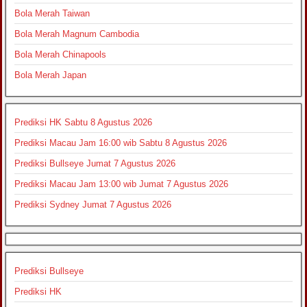
Bola Merah Taiwan
Bola Merah Magnum Cambodia
Bola Merah Chinapools
Bola Merah Japan
Prediksi HK Sabtu 8 Agustus 2026
Prediksi Macau Jam 16:00 wib Sabtu 8 Agustus 2026
Prediksi Bullseye Jumat 7 Agustus 2026
Prediksi Macau Jam 13:00 wib Jumat 7 Agustus 2026
Prediksi Sydney Jumat 7 Agustus 2026
Prediksi Bullseye
Prediksi HK