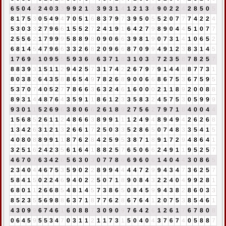
6
5
0
4
4
2
4
0
3
3
9
9
2
1
3
3
9
3
1
4
1
2
1
3
4
9
0
2
2
4
2
8
5
0
5
8
1
7
5
3
0
5
4
9
4
7
0
5
1
6
8
3
7
9
7
3
9
5
0
5
5
2
0
7
7
7
4
2
2
4
5
3
0
3
3
2
7
9
6
6
1
5
5
2
7
2
4
1
9
1
6
4
2
7
9
8
9
0
4
4
5
1
0
7
7
2
5
5
6
2
1
7
9
9
9
5
8
8
9
8
0
9
0
6
6
3
9
8
1
9
0
7
3
1
4
1
0
6
5
2
6
8
1
4
5
4
7
9
6
6
3
3
2
6
8
2
0
9
6
6
8
7
0
9
9
4
9
1
2
3
8
3
1
4
5
1
7
6
9
6
1
0
9
5
5
5
9
3
6
9
6
3
7
1
8
3
1
0
3
3
7
2
3
5
8
7
8
2
5
7
8
8
3
9
3
1
5
1
1
2
9
4
2
5
7
3
1
7
4
2
2
6
7
9
7
9
1
4
4
8
8
7
7
3
1
8
0
3
8
2
6
4
3
5
8
8
6
5
4
9
7
8
2
6
8
9
0
0
6
6
8
6
7
5
3
6
7
5
9
5
5
3
7
0
7
4
0
5
2
7
7
8
6
6
3
6
3
2
4
6
1
6
0
0
0
2
1
1
8
9
2
0
0
8
8
8
9
3
1
4
4
8
7
6
4
3
5
9
1
1
8
6
1
2
3
3
5
8
3
2
4
5
7
5
3
0
5
9
9
9
9
3
0
1
1
5
2
6
9
6
3
8
0
6
6
2
6
1
8
9
2
7
5
6
2
7
9
7
1
8
4
0
0
4
4
1
5
6
8
5
2
6
1
1
2
4
8
6
6
3
8
9
9
1
1
1
2
4
9
4
8
9
4
9
4
2
6
2
6
8
1
3
4
2
6
3
1
2
1
3
2
6
6
1
7
2
5
0
3
3
5
2
8
6
5
0
7
4
8
3
3
5
4
1
5
4
0
8
0
8
8
9
9
1
1
8
7
6
2
8
4
2
5
9
5
3
8
7
1
8
9
1
7
2
9
4
8
6
4
1
3
2
5
1
6
2
4
2
3
5
6
1
6
4
1
8
8
2
5
7
6
5
0
6
6
2
4
9
1
1
9
5
2
5
7
4
6
7
0
7
6
3
4
2
6
5
6
3
0
3
0
7
7
8
6
6
9
6
0
6
1
4
0
4
4
3
0
8
6
5
2
3
4
0
4
4
6
7
5
3
5
9
0
2
2
8
9
9
4
4
4
4
7
2
9
9
4
3
4
7
3
6
2
5
7
5
8
4
1
5
0
2
2
4
6
9
4
0
2
2
5
0
7
1
8
9
0
8
4
3
2
2
4
0
4
9
9
2
8
1
6
8
0
1
1
2
6
6
8
5
4
8
1
4
5
7
3
8
6
5
0
8
4
5
9
9
4
3
8
2
8
6
0
3
3
8
5
2
3
5
5
6
9
8
8
6
3
7
1
8
7
7
6
2
8
6
7
6
4
1
2
0
7
5
3
8
5
4
6
1
4
3
0
9
9
6
7
4
6
1
6
0
8
8
7
3
0
9
0
9
7
6
4
2
6
1
2
6
1
7
6
7
8
0
8
0
6
4
5
9
5
5
3
4
7
0
3
1
1
2
1
1
7
3
1
5
0
4
0
4
3
7
6
7
4
0
5
8
8
7