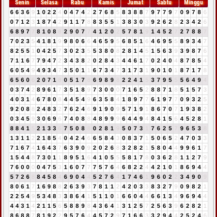
Senin
Selasa
Rabu
Kamis
Jumat
Sabtu
Minggu
6
6
3
6
9
1
0
2
2
4
0
4
7
4
2
2
7
6
8
5
8
3
8
8
7
9
7
7
9
7
0
9
7
8
6
0
7
1
2
3
1
8
7
4
2
9
1
1
7
8
8
3
5
5
1
3
8
3
0
3
9
2
6
2
8
2
3
4
2
6
6
8
9
7
7
8
1
0
8
8
2
9
0
7
7
4
1
2
0
2
5
7
8
1
9
1
4
5
2
7
2
7
8
8
7
7
0
2
3
5
4
1
8
1
9
9
8
0
6
6
4
6
5
9
5
6
8
5
1
6
4
6
9
5
5
8
9
3
4
7
8
2
5
5
1
0
4
2
5
7
3
0
2
3
5
5
3
8
0
8
2
8
1
4
5
1
5
6
3
9
3
9
8
7
6
7
1
1
6
7
7
9
4
7
2
3
4
3
8
2
0
2
8
4
3
4
4
6
1
7
0
2
4
0
4
8
7
8
5
4
6
0
5
4
9
4
9
3
4
7
3
5
0
1
1
6
7
3
4
7
3
1
7
3
1
9
0
1
0
1
8
7
1
7
8
6
5
6
0
6
2
0
7
1
8
0
5
1
7
8
6
9
8
9
8
2
2
4
1
5
3
7
9
5
5
5
6
4
9
4
0
3
7
4
2
8
9
6
1
7
3
5
1
8
9
7
3
0
0
0
7
1
6
5
2
8
8
7
1
8
5
1
5
7
3
4
0
3
1
4
6
7
8
0
8
4
4
5
4
9
6
3
5
8
4
1
8
9
7
7
6
1
9
7
7
0
9
3
2
5
9
2
0
8
8
2
4
8
3
2
7
6
2
4
6
9
1
9
0
9
5
7
1
9
1
8
6
7
0
7
1
9
3
8
2
0
3
4
5
9
3
0
6
9
6
7
4
0
8
8
4
8
9
9
9
6
4
4
9
4
8
4
1
5
6
4
5
2
8
1
8
8
4
1
5
2
1
3
3
6
7
5
0
8
8
0
2
8
1
9
5
0
7
3
1
7
6
2
5
7
9
6
5
3
8
1
3
1
1
2
2
1
8
5
4
0
4
2
4
6
6
5
8
4
3
0
8
3
7
1
5
0
6
5
2
4
7
0
3
3
7
1
6
7
4
1
6
4
3
7
6
3
9
0
9
2
0
2
6
8
3
2
8
2
1
5
8
0
4
4
9
9
6
1
7
1
5
4
4
8
7
3
0
1
1
8
9
5
1
6
4
1
0
5
5
5
8
1
7
8
0
3
6
2
8
1
1
2
7
9
7
6
0
0
0
0
4
7
5
3
1
6
0
7
7
7
5
7
6
4
6
8
2
2
4
4
2
1
0
1
8
6
9
4
4
5
7
2
6
8
8
4
5
8
4
6
9
0
4
4
5
2
7
6
4
1
7
4
6
1
9
6
0
2
2
3
4
9
0
9
8
0
6
1
7
1
6
9
8
8
2
6
3
9
3
7
8
1
1
2
4
2
0
3
3
8
3
2
7
9
0
9
8
2
1
2
2
5
4
9
5
3
4
8
3
3
8
6
4
1
5
1
1
0
1
6
6
0
4
4
6
6
1
3
4
9
6
9
4
4
4
4
3
1
4
2
1
1
5
6
5
8
8
9
8
4
3
6
4
1
3
1
2
5
7
2
5
6
3
9
6
2
8
2
1
8
6
8
8
7
8
1
9
2
2
9
5
7
6
4
4
5
7
2
9
7
1
6
6
3
3
2
9
4
4
2
5
2
4
6