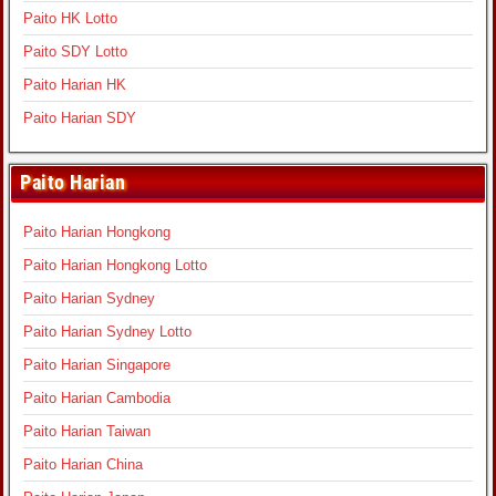
Paito HK Lotto
Paito SDY Lotto
Paito Harian HK
Paito Harian SDY
Paito Harian
Paito Harian Hongkong
Paito Harian Hongkong Lotto
Paito Harian Sydney
Paito Harian Sydney Lotto
Paito Harian Singapore
Paito Harian Cambodia
Paito Harian Taiwan
Paito Harian China