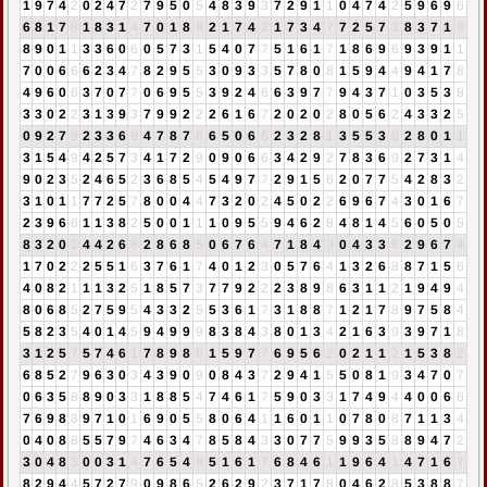
1
9
7
4
2
0
2
4
7
2
7
9
5
0
5
4
8
3
9
3
7
2
9
1
1
0
4
7
4
2
5
9
6
9
6
6
8
1
7
8
1
8
3
1
4
7
0
1
8
9
2
1
7
4
2
1
7
3
4
7
7
2
5
7
3
8
3
7
1
8
8
9
0
1
1
3
3
6
0
6
0
5
7
3
1
5
4
0
7
7
5
1
6
1
7
1
8
6
9
6
9
3
9
1
1
7
0
0
6
6
6
2
3
4
7
8
2
9
5
5
3
0
9
3
3
5
7
8
0
8
1
5
9
4
4
9
4
1
7
8
4
9
6
0
6
3
7
0
7
7
0
6
9
5
5
3
9
2
4
6
6
3
9
7
7
9
4
3
7
1
0
3
5
3
8
3
3
0
2
2
3
1
3
9
3
7
9
9
2
2
2
6
1
6
7
2
0
2
0
2
8
0
5
6
2
4
3
3
2
5
0
9
2
7
9
2
3
3
6
9
4
7
8
7
6
6
5
0
6
6
2
3
2
8
1
3
5
5
3
8
2
8
0
1
1
3
1
5
4
9
4
2
5
7
3
4
1
7
2
9
0
9
0
6
6
3
4
2
9
2
7
8
3
6
9
2
7
3
1
4
9
0
2
3
5
2
4
6
5
2
3
6
8
5
4
5
4
9
7
7
2
9
1
5
6
2
0
7
7
5
4
2
8
3
2
3
1
0
1
1
7
7
2
5
7
8
0
0
4
4
7
3
2
0
2
4
5
0
2
2
6
9
6
7
4
3
0
1
6
7
2
3
9
6
6
1
1
3
8
2
5
0
0
1
1
1
0
9
5
5
9
4
6
2
8
4
8
1
4
5
6
0
5
0
5
8
3
2
0
2
4
4
2
6
8
2
8
6
8
5
0
6
7
6
4
7
1
8
4
3
0
4
3
3
6
2
9
6
7
4
1
7
0
2
2
2
5
5
1
6
3
7
6
1
7
4
0
1
2
3
0
5
7
6
4
1
3
2
6
8
8
7
1
5
6
4
0
8
2
1
1
1
3
2
5
1
8
5
7
3
7
7
9
2
2
2
3
8
9
8
6
3
1
1
2
1
9
4
9
4
8
0
6
8
5
2
7
5
9
5
4
3
3
2
5
5
3
6
1
7
3
1
8
8
7
1
2
1
7
8
9
7
5
8
4
5
8
2
3
5
4
0
1
4
5
9
4
9
9
9
8
3
8
4
3
8
0
1
3
4
2
1
6
3
9
3
9
7
1
8
3
1
2
5
7
5
7
4
6
1
7
8
9
8
8
1
5
9
7
7
6
9
5
6
2
0
2
1
1
2
1
5
3
8
2
6
8
5
2
7
9
6
3
0
3
4
3
9
0
9
0
8
4
3
7
2
9
4
1
5
5
0
8
1
9
3
4
7
0
7
0
6
3
5
8
8
9
0
3
3
1
8
8
5
4
7
4
6
1
7
5
9
0
3
3
1
7
4
9
4
4
0
0
6
6
7
6
9
8
8
9
7
1
0
1
6
9
0
5
5
8
0
6
4
1
1
6
0
1
1
0
7
8
0
8
7
1
1
3
4
0
4
0
8
8
5
5
7
9
7
4
6
3
4
7
8
5
8
4
3
3
0
7
7
5
9
9
3
5
8
8
9
4
7
2
3
0
4
8
3
0
0
3
1
4
7
6
5
4
9
5
1
6
1
7
6
8
4
6
1
1
9
6
4
1
4
7
1
6
7
8
2
9
4
4
5
7
2
7
9
0
9
8
6
5
2
6
2
9
2
3
7
1
7
8
0
4
6
2
8
5
3
8
8
7