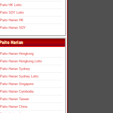
Paito HK Lotto
Paito SDY Lotto
Paito Harian HK
Paito Harian SDY
Paito Harian
Paito Harian Hongkong
Paito Harian Hongkong Lotto
Paito Harian Sydney
Paito Harian Sydney Lotto
Paito Harian Singapore
Paito Harian Cambodia
Paito Harian Taiwan
Paito Harian China