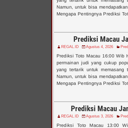
yang tertarik untuk memasang 
Namun, untuk bisa mendapatkan 
Mengapa Pentingnya Prediksi Tot
Prediksi Macau J
REGAL.ID
Agustus 4, 2026
Pred
Prediksi Toto Macau 16:00 Wib 
permainan judi yang cukup popu
yang tertarik untuk memasang 
Namun, untuk bisa mendapatkan 
Mengapa Pentingnya Prediksi Tot
Prediksi Macau Ja
REGAL.ID
Agustus 3, 2026
Pred
Prediksi Toto Macau 13:00 Wi