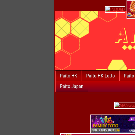
Paito HK
Paito HK Lotto
Paito
Paito Japan