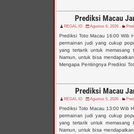
Prediksi Macau Ja
REGAL.ID
Agustus 6, 2026
Pred
Prediksi Toto Macau 16:00 Wib H
permainan judi yang cukup popu
yang tertarik untuk memasang 
Namun, untuk bisa mendapatkan 
Mengapa Pentingnya Prediksi Tot
Prediksi Macau Ja
REGAL.ID
Agustus 5, 2026
Pred
Prediksi Toto Macau 13:00 Wib H
permainan judi yang cukup popu
yang tertarik untuk memasang 
Namun, untuk bisa mendapatkan 