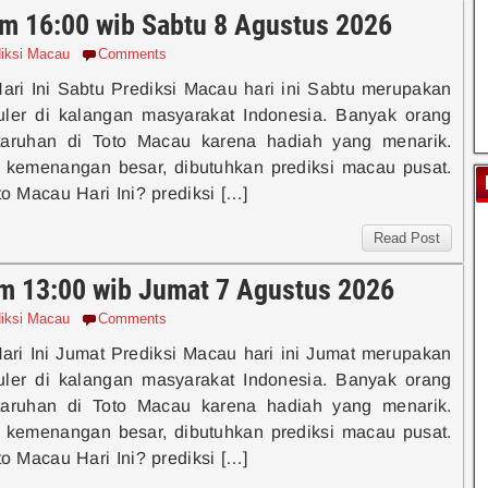
m 16:00 wib Sabtu 8 Agustus 2026
iksi Macau
Comments
ari Ini Sabtu Prediksi Macau hari ini Sabtu merupakan
ler di kalangan masyarakat Indonesia. Banyak orang
taruhan di Toto Macau karena hadiah yang menarik.
kemenangan besar, dibutuhkan prediksi macau pusat.
o Macau Hari Ini? prediksi […]
Read Post
m 13:00 wib Jumat 7 Agustus 2026
iksi Macau
Comments
ari Ini Jumat Prediksi Macau hari ini Jumat merupakan
ler di kalangan masyarakat Indonesia. Banyak orang
taruhan di Toto Macau karena hadiah yang menarik.
kemenangan besar, dibutuhkan prediksi macau pusat.
o Macau Hari Ini? prediksi […]