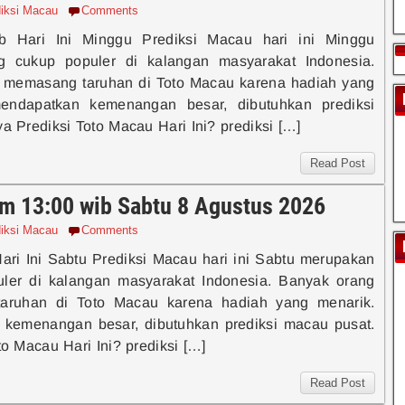
iksi Macau
Comments
b Hari Ini Minggu Prediksi Macau hari ini Minggu
 cukup populer di kalangan masyarakat Indonesia.
uk memasang taruhan di Toto Macau karena hadiah yang
endapatkan kemenangan besar, dibutuhkan prediksi
 Prediksi Toto Macau Hari Ini? prediksi […]
Read Post
m 13:00 wib Sabtu 8 Agustus 2026
iksi Macau
Comments
ari Ini Sabtu Prediksi Macau hari ini Sabtu merupakan
ler di kalangan masyarakat Indonesia. Banyak orang
taruhan di Toto Macau karena hadiah yang menarik.
kemenangan besar, dibutuhkan prediksi macau pusat.
o Macau Hari Ini? prediksi […]
Read Post