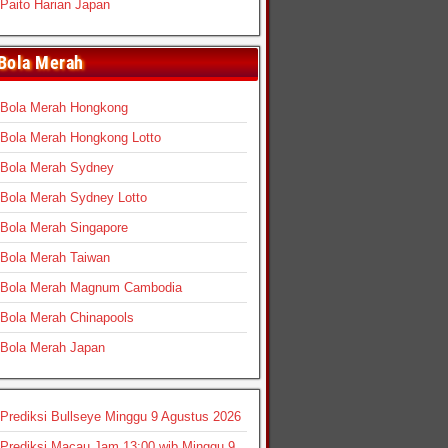
Paito Harian Japan
Bola Merah
Bola Merah Hongkong
Bola Merah Hongkong Lotto
Bola Merah Sydney
Bola Merah Sydney Lotto
Bola Merah Singapore
Bola Merah Taiwan
Bola Merah Magnum Cambodia
Bola Merah Chinapools
Bola Merah Japan
Prediksi Bullseye Minggu 9 Agustus 2026
Prediksi Macau Jam 13:00 wib Minggu 9