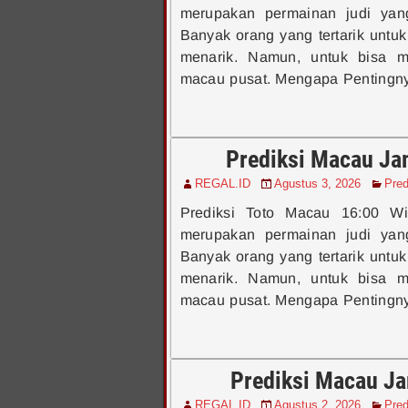
merupakan permainan judi yang
Banyak orang yang tertarik unt
menarik. Namun, untuk bisa m
macau pusat. Mengapa Pentingnya
Prediksi Macau Ja
REGAL.ID
Agustus 3, 2026
Pred
Prediksi Toto Macau 16:00 Wi
merupakan permainan judi yang
Banyak orang yang tertarik unt
menarik. Namun, untuk bisa m
macau pusat. Mengapa Pentingnya
Prediksi Macau Ja
REGAL.ID
Agustus 2, 2026
Pred