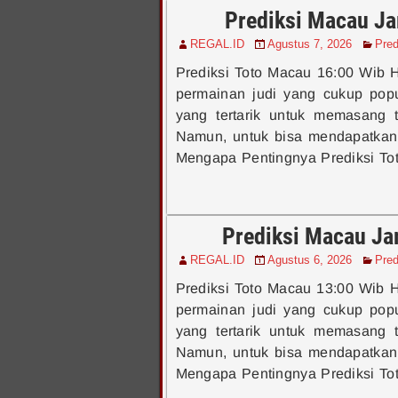
Prediksi Macau Ja
REGAL.ID
Agustus 7, 2026
Pred
Prediksi Toto Macau 16:00 Wib H
permainan judi yang cukup popu
yang tertarik untuk memasang 
Namun, untuk bisa mendapatkan 
Mengapa Pentingnya Prediksi Tot
Prediksi Macau Ja
REGAL.ID
Agustus 6, 2026
Pred
Prediksi Toto Macau 13:00 Wib H
permainan judi yang cukup popu
yang tertarik untuk memasang 
Namun, untuk bisa mendapatkan 
Mengapa Pentingnya Prediksi Tot