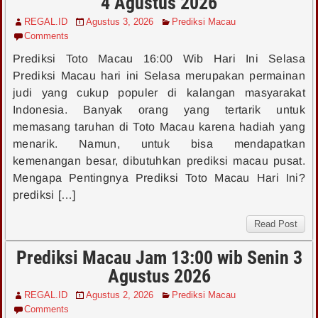
4 Agustus 2026
REGAL.ID
Agustus 3, 2026
Prediksi Macau
Comments
Prediksi Toto Macau 16:00 Wib Hari Ini Selasa
Prediksi Macau hari ini Selasa merupakan permainan
judi yang cukup populer di kalangan masyarakat
Indonesia. Banyak orang yang tertarik untuk
memasang taruhan di Toto Macau karena hadiah yang
menarik. Namun, untuk bisa mendapatkan
kemenangan besar, dibutuhkan prediksi macau pusat.
Mengapa Pentingnya Prediksi Toto Macau Hari Ini?
prediksi […]
Read Post
Prediksi Macau Jam 13:00 wib Senin 3
Agustus 2026
REGAL.ID
Agustus 2, 2026
Prediksi Macau
Comments