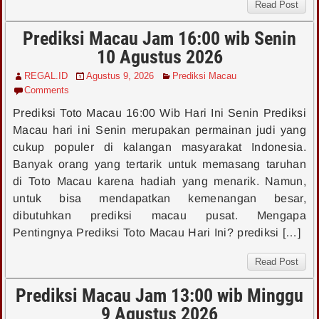
Read Post
Prediksi Macau Jam 16:00 wib Senin
10 Agustus 2026
REGAL.ID
Agustus 9, 2026
Prediksi Macau
Comments
Prediksi Toto Macau 16:00 Wib Hari Ini Senin Prediksi
Macau hari ini Senin merupakan permainan judi yang
cukup populer di kalangan masyarakat Indonesia.
Banyak orang yang tertarik untuk memasang taruhan
di Toto Macau karena hadiah yang menarik. Namun,
untuk bisa mendapatkan kemenangan besar,
dibutuhkan prediksi macau pusat. Mengapa
Pentingnya Prediksi Toto Macau Hari Ini? prediksi […]
Read Post
Prediksi Macau Jam 13:00 wib Minggu
9 Agustus 2026