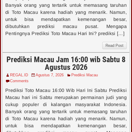
Banyak orang yang tertarik untuk memasang taruhan
di Toto Macau karena hadiah yang menarik. Namun,
untuk bisa mendapatkan kemenangan besar,
dibutuhkan prediksi macau pusat. Mengapa
Pentingnya Prediksi Toto Macau Hari Ini? prediksi […]
Read Post
Prediksi Macau Jam 16:00 wib Sabtu 8
Agustus 2026
REGAL.ID
Agustus 7, 2026
Prediksi Macau
Comments
Prediksi Toto Macau 16:00 Wib Hari Ini Sabtu Prediksi
Macau hari ini Sabtu merupakan permainan judi yang
cukup populer di kalangan masyarakat Indonesia.
Banyak orang yang tertarik untuk memasang taruhan
di Toto Macau karena hadiah yang menarik. Namun,
untuk bisa mendapatkan kemenangan besar,