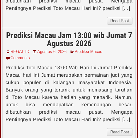
dibutuhkan prediksi macau pusat. Mengapa
Pentingnya Prediksi Toto Macau Hari Ini? prediksi […]
Read Post
Prediksi Macau Jam 13:00 wib Jumat 7
Agustus 2026
REGAL.ID
Agustus 6, 2026
Prediksi Macau
Comments
Prediksi Toto Macau 13:00 Wib Hari Ini Jumat Prediksi
Macau hari ini Jumat merupakan permainan judi yang
cukup populer di kalangan masyarakat Indonesia.
Banyak orang yang tertarik untuk memasang taruhan
di Toto Macau karena hadiah yang menarik. Namun,
untuk bisa mendapatkan kemenangan besar,
dibutuhkan prediksi macau pusat. Mengapa
Pentingnya Prediksi Toto Macau Hari Ini? prediksi […]
Read Post