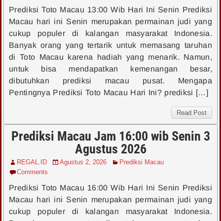
Prediksi Toto Macau 13:00 Wib Hari Ini Senin Prediksi
Macau hari ini Senin merupakan permainan judi yang
cukup populer di kalangan masyarakat Indonesia.
Banyak orang yang tertarik untuk memasang taruhan
di Toto Macau karena hadiah yang menarik. Namun,
untuk bisa mendapatkan kemenangan besar,
dibutuhkan prediksi macau pusat. Mengapa
Pentingnya Prediksi Toto Macau Hari Ini? prediksi […]
Read Post
Prediksi Macau Jam 16:00 wib Senin 3
Agustus 2026
REGAL.ID
Agustus 2, 2026
Prediksi Macau
Comments
Prediksi Toto Macau 16:00 Wib Hari Ini Senin Prediksi
Macau hari ini Senin merupakan permainan judi yang
cukup populer di kalangan masyarakat Indonesia.