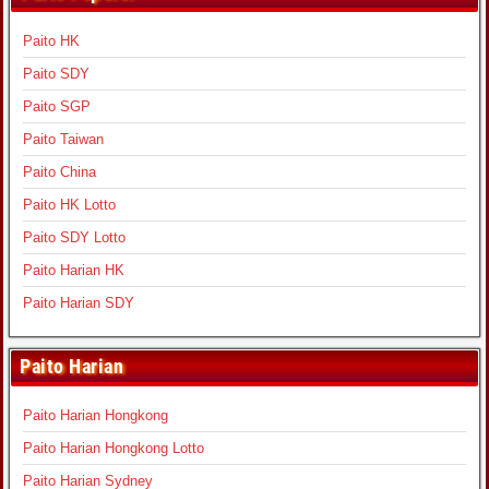
Paito HK
Paito SDY
Paito SGP
Paito Taiwan
Paito China
Paito HK Lotto
Paito SDY Lotto
Paito Harian HK
Paito Harian SDY
Paito Harian
Paito Harian Hongkong
Paito Harian Hongkong Lotto
Paito Harian Sydney