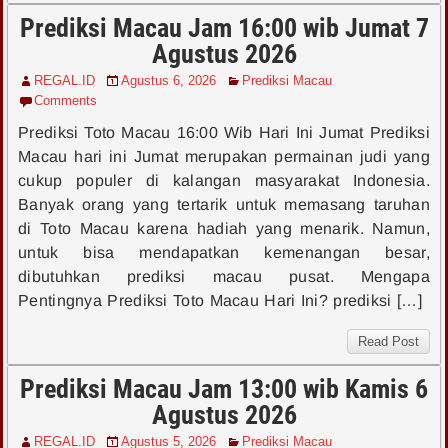
Prediksi Macau Jam 16:00 wib Jumat 7
Agustus 2026
REGAL.ID
Agustus 6, 2026
Prediksi Macau
Comments
Prediksi Toto Macau 16:00 Wib Hari Ini Jumat Prediksi
Macau hari ini Jumat merupakan permainan judi yang
cukup populer di kalangan masyarakat Indonesia.
Banyak orang yang tertarik untuk memasang taruhan
di Toto Macau karena hadiah yang menarik. Namun,
untuk bisa mendapatkan kemenangan besar,
dibutuhkan prediksi macau pusat. Mengapa
Pentingnya Prediksi Toto Macau Hari Ini? prediksi […]
Read Post
Prediksi Macau Jam 13:00 wib Kamis 6
Agustus 2026
REGAL.ID
Agustus 5, 2026
Prediksi Macau