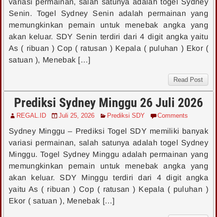
variasi permainan, salah satunya adalah togel Sydney
Senin. Togel Sydney Senin adalah permainan yang
memungkinkan pemain untuk menebak angka yang
akan keluar. SDY Senin terdiri dari 4 digit angka yaitu
As ( ribuan ) Cop ( ratusan ) Kepala ( puluhan ) Ekor (
satuan ), Menebak […]
Read Post
Prediksi Sydney Minggu 26 Juli 2026
REGAL.ID
Juli 25, 2026
Prediksi SDY
Comments
Sydney Minggu – Prediksi Togel SDY memiliki banyak
variasi permainan, salah satunya adalah togel Sydney
Minggu. Togel Sydney Minggu adalah permainan yang
memungkinkan pemain untuk menebak angka yang
akan keluar. SDY Minggu terdiri dari 4 digit angka
yaitu As ( ribuan ) Cop ( ratusan ) Kepala ( puluhan )
Ekor ( satuan ), Menebak […]