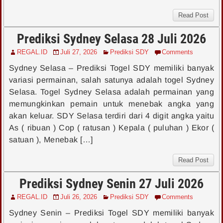
Read Post
Prediksi Sydney Selasa 28 Juli 2026
REGAL.ID
Juli 27, 2026
Prediksi SDY
Comments
Sydney Selasa – Prediksi Togel SDY memiliki banyak
variasi permainan, salah satunya adalah togel Sydney
Selasa. Togel Sydney Selasa adalah permainan yang
memungkinkan pemain untuk menebak angka yang
akan keluar. SDY Selasa terdiri dari 4 digit angka yaitu
As ( ribuan ) Cop ( ratusan ) Kepala ( puluhan ) Ekor (
satuan ), Menebak […]
Read Post
Prediksi Sydney Senin 27 Juli 2026
REGAL.ID
Juli 26, 2026
Prediksi SDY
Comments
Sydney Senin – Prediksi Togel SDY memiliki banyak