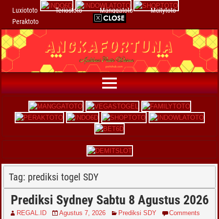
Luxiototo
Teriostoto
Manggatoto
Mcitytoto
Peraktoto
Tag:
prediksi togel SDY
Prediksi Sydney Sabtu 8 Agustus 2026
REGAL.ID
Agustus 7, 2026
Prediksi SDY
Comments