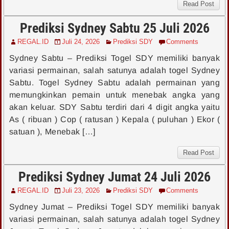
Read Post
Prediksi Sydney Sabtu 25 Juli 2026
REGAL.ID
Juli 24, 2026
Prediksi SDY
Comments
Sydney Sabtu – Prediksi Togel SDY memiliki banyak
variasi permainan, salah satunya adalah togel Sydney
Sabtu. Togel Sydney Sabtu adalah permainan yang
memungkinkan pemain untuk menebak angka yang
akan keluar. SDY Sabtu terdiri dari 4 digit angka yaitu
As ( ribuan ) Cop ( ratusan ) Kepala ( puluhan ) Ekor (
satuan ), Menebak […]
Read Post
Prediksi Sydney Jumat 24 Juli 2026
REGAL.ID
Juli 23, 2026
Prediksi SDY
Comments
Sydney Jumat – Prediksi Togel SDY memiliki banyak
variasi permainan, salah satunya adalah togel Sydney