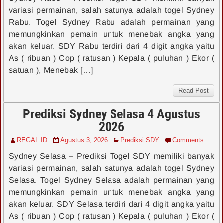
variasi permainan, salah satunya adalah togel Sydney
Rabu. Togel Sydney Rabu adalah permainan yang
memungkinkan pemain untuk menebak angka yang
akan keluar. SDY Rabu terdiri dari 4 digit angka yaitu
As ( ribuan ) Cop ( ratusan ) Kepala ( puluhan ) Ekor (
satuan ), Menebak […]
Read Post
Prediksi Sydney Selasa 4 Agustus
2026
REGAL.ID
Agustus 3, 2026
Prediksi SDY
Comments
Sydney Selasa – Prediksi Togel SDY memiliki banyak
variasi permainan, salah satunya adalah togel Sydney
Selasa. Togel Sydney Selasa adalah permainan yang
memungkinkan pemain untuk menebak angka yang
akan keluar. SDY Selasa terdiri dari 4 digit angka yaitu
As ( ribuan ) Cop ( ratusan ) Kepala ( puluhan ) Ekor (