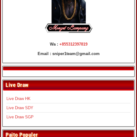
Wa :
+855312397819
Email :
sniper1team@gmail.com
Live Draw
Live Draw HK
Live Draw SDY
Live Draw SGP
Paito Populer