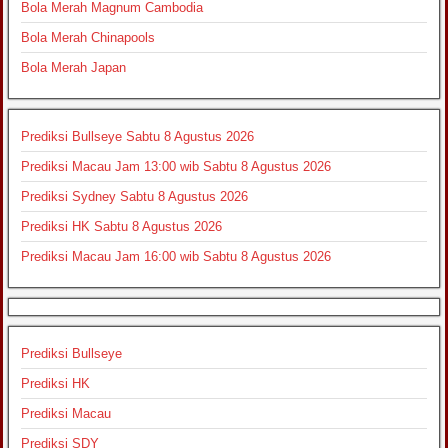
Bola Merah Magnum Cambodia
Bola Merah Chinapools
Bola Merah Japan
Prediksi Bullseye Sabtu 8 Agustus 2026
Prediksi Macau Jam 13:00 wib Sabtu 8 Agustus 2026
Prediksi Sydney Sabtu 8 Agustus 2026
Prediksi HK Sabtu 8 Agustus 2026
Prediksi Macau Jam 16:00 wib Sabtu 8 Agustus 2026
Prediksi Bullseye
Prediksi HK
Prediksi Macau
Prediksi SDY