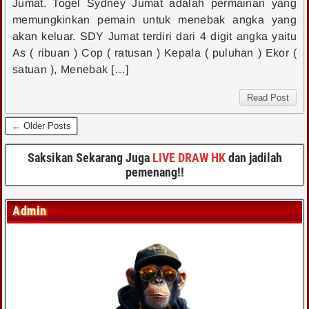
Jumat. Togel Sydney Jumat adalah permainan yang
memungkinkan pemain untuk menebak angka yang
akan keluar. SDY Jumat terdiri dari 4 digit angka yaitu
As ( ribuan ) Cop ( ratusan ) Kepala ( puluhan ) Ekor (
satuan ), Menebak […]
Read Post
← Older Posts
Saksikan Sekarang Juga
LIVE DRAW HK
dan jadilah
pemenang!!
Admin