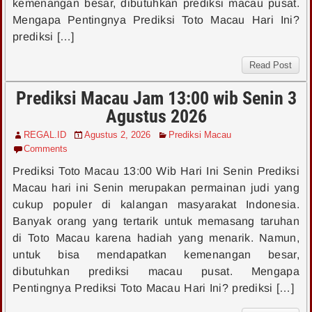
kemenangan besar, dibutuhkan prediksi macau pusat.
Mengapa Pentingnya Prediksi Toto Macau Hari Ini?
prediksi […]
Read Post
Prediksi Macau Jam 13:00 wib Senin 3
Agustus 2026
REGAL.ID
Agustus 2, 2026
Prediksi Macau
Comments
Prediksi Toto Macau 13:00 Wib Hari Ini Senin Prediksi
Macau hari ini Senin merupakan permainan judi yang
cukup populer di kalangan masyarakat Indonesia.
Banyak orang yang tertarik untuk memasang taruhan
di Toto Macau karena hadiah yang menarik. Namun,
untuk bisa mendapatkan kemenangan besar,
dibutuhkan prediksi macau pusat. Mengapa
Pentingnya Prediksi Toto Macau Hari Ini? prediksi […]