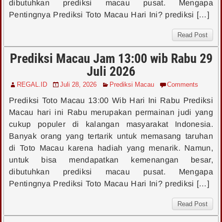
dibutuhkan prediksi macau pusat. Mengapa
Pentingnya Prediksi Toto Macau Hari Ini? prediksi […]
Read Post
Prediksi Macau Jam 13:00 wib Rabu 29
Juli 2026
REGAL.ID
Juli 28, 2026
Prediksi Macau
Comments
Prediksi Toto Macau 13:00 Wib Hari Ini Rabu Prediksi
Macau hari ini Rabu merupakan permainan judi yang
cukup populer di kalangan masyarakat Indonesia.
Banyak orang yang tertarik untuk memasang taruhan
di Toto Macau karena hadiah yang menarik. Namun,
untuk bisa mendapatkan kemenangan besar,
dibutuhkan prediksi macau pusat. Mengapa
Pentingnya Prediksi Toto Macau Hari Ini? prediksi […]
Read Post