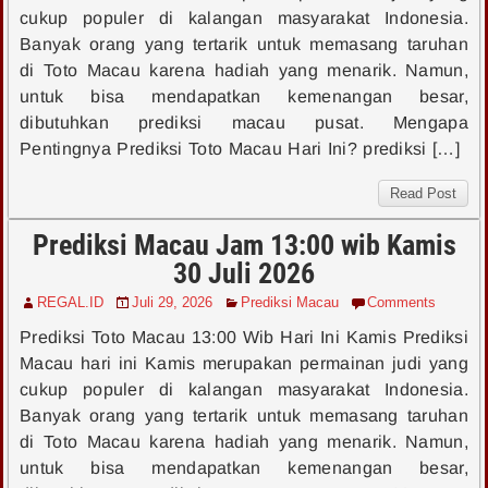
cukup populer di kalangan masyarakat Indonesia.
Banyak orang yang tertarik untuk memasang taruhan
di Toto Macau karena hadiah yang menarik. Namun,
untuk bisa mendapatkan kemenangan besar,
dibutuhkan prediksi macau pusat. Mengapa
Pentingnya Prediksi Toto Macau Hari Ini? prediksi […]
Read Post
Prediksi Macau Jam 13:00 wib Kamis
30 Juli 2026
REGAL.ID
Juli 29, 2026
Prediksi Macau
Comments
Prediksi Toto Macau 13:00 Wib Hari Ini Kamis Prediksi
Macau hari ini Kamis merupakan permainan judi yang
cukup populer di kalangan masyarakat Indonesia.
Banyak orang yang tertarik untuk memasang taruhan
di Toto Macau karena hadiah yang menarik. Namun,
untuk bisa mendapatkan kemenangan besar,