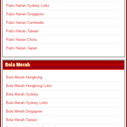
Paito Harian Sydney Lotto
Paito Harian Singapore
Paito Harian Cambodia
Paito Harian Taiwan
Paito Harian China
Paito Harian Japan
Bola Merah
Bola Merah Hongkong
Bola Merah Hongkong Lotto
Bola Merah Sydney
Bola Merah Sydney Lotto
Bola Merah Singapore
Bola Merah Taiwan