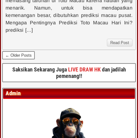
memasang taruhan di Toto Macau karena hadiah yang
menarik. Namun, untuk bisa mendapatkan
kemenangan besar, dibutuhkan prediksi macau pusat.
Mengapa Pentingnya Prediksi Toto Macau Hari Ini?
prediksi […]
Read Post
← Older Posts
Saksikan Sekarang Juga
LIVE DRAW HK
dan jadilah
pemenang!!
Admin