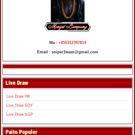
Wa :
+855312397819
Email :
sniper1team@gmail.com
Live Draw
Live Draw HK
Live Draw SDY
Live Draw SGP
Paito Populer