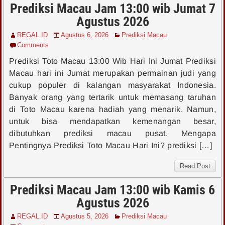
Prediksi Macau Jam 13:00 wib Jumat 7
Agustus 2026
REGAL.ID
Agustus 6, 2026
Prediksi Macau
Comments
Prediksi Toto Macau 13:00 Wib Hari Ini Jumat Prediksi
Macau hari ini Jumat merupakan permainan judi yang
cukup populer di kalangan masyarakat Indonesia.
Banyak orang yang tertarik untuk memasang taruhan
di Toto Macau karena hadiah yang menarik. Namun,
untuk bisa mendapatkan kemenangan besar,
dibutuhkan prediksi macau pusat. Mengapa
Pentingnya Prediksi Toto Macau Hari Ini? prediksi […]
Read Post
Prediksi Macau Jam 13:00 wib Kamis 6
Agustus 2026
REGAL.ID
Agustus 5, 2026
Prediksi Macau