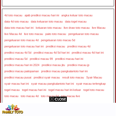
4d toto macau
ajaib prediksi macau hari ini
angka keluar toto macau
data 4d toto macau
data keluaran toto macau
data togel macau
data toto macau hari ini
keluaran toto macau
live draw toto macau
live Macau
live Macau 4d
live toto macau
paito toto macau
pengeluaran toto macau
pengeluaran toto macau 4d
pengeluaran toto macau 5d
pengeluaran toto macau hari ini
prediksi macau
prediksi macau 4d
prediksi macau 4d 5d
prediksi macau 4d 5d hari ini
prediksi macau 4d hari ini
prediksi macau 5d
prediksi macau 99
prediksi macau hari ini
prediksi macau hari ini 2024
prediksi macau jitu
prediksi macau jp
prediksi macau paitopaman
prediksi macau pangkalantoto hari ini
prediksi macau pusat
prediksi syair macau
result toto macau
Syair Macau
syair macau hari ini
syair macau pangkalantoto hari ini
syair macau terlengkap
togel macau
togel macau hari ini
togel macau hari ini keluar
togel toto macau
toto macau
toto macau 4d
toto macau 5d
toto macau live