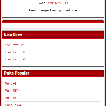
Wa :
+855312397819
Email :
sniper1team@gmail.com
Live Draw
Live Draw HK
Live Draw SDY
Live Draw SGP
Paito Populer
Paito HK
Paito SDY
Paito SGP
Paito Taiwan