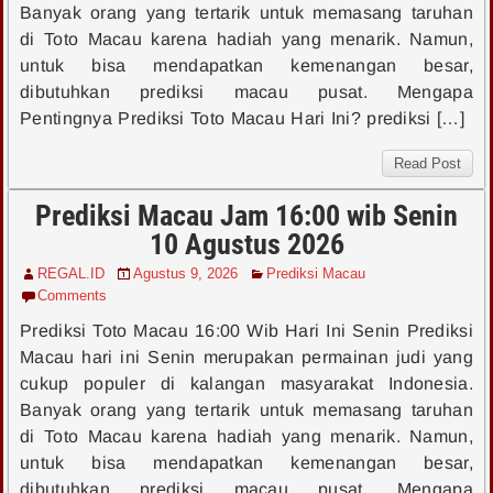
Banyak orang yang tertarik untuk memasang taruhan
di Toto Macau karena hadiah yang menarik. Namun,
untuk bisa mendapatkan kemenangan besar,
dibutuhkan prediksi macau pusat. Mengapa
Pentingnya Prediksi Toto Macau Hari Ini? prediksi […]
Read Post
Prediksi Macau Jam 16:00 wib Senin
10 Agustus 2026
REGAL.ID
Agustus 9, 2026
Prediksi Macau
Comments
Prediksi Toto Macau 16:00 Wib Hari Ini Senin Prediksi
Macau hari ini Senin merupakan permainan judi yang
cukup populer di kalangan masyarakat Indonesia.
Banyak orang yang tertarik untuk memasang taruhan
di Toto Macau karena hadiah yang menarik. Namun,
untuk bisa mendapatkan kemenangan besar,
dibutuhkan prediksi macau pusat. Mengapa