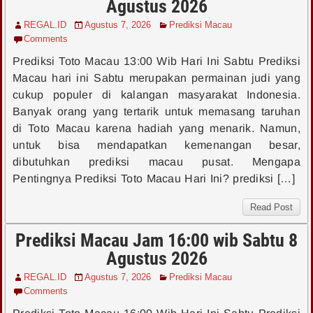
Agustus 2026
REGAL.ID
Agustus 7, 2026
Prediksi Macau
Comments
Prediksi Toto Macau 13:00 Wib Hari Ini Sabtu Prediksi
Macau hari ini Sabtu merupakan permainan judi yang
cukup populer di kalangan masyarakat Indonesia.
Banyak orang yang tertarik untuk memasang taruhan
di Toto Macau karena hadiah yang menarik. Namun,
untuk bisa mendapatkan kemenangan besar,
dibutuhkan prediksi macau pusat. Mengapa
Pentingnya Prediksi Toto Macau Hari Ini? prediksi […]
Read Post
Prediksi Macau Jam 16:00 wib Sabtu 8
Agustus 2026
REGAL.ID
Agustus 7, 2026
Prediksi Macau
Comments