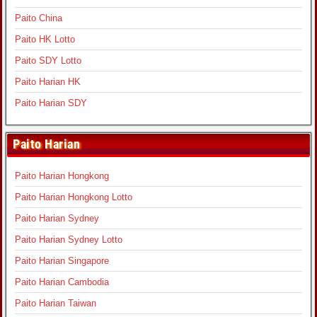
Paito China
Paito HK Lotto
Paito SDY Lotto
Paito Harian HK
Paito Harian SDY
Paito Harian
Paito Harian Hongkong
Paito Harian Hongkong Lotto
Paito Harian Sydney
Paito Harian Sydney Lotto
Paito Harian Singapore
Paito Harian Cambodia
Paito Harian Taiwan