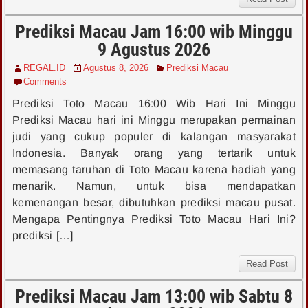
Prediksi Macau Jam 16:00 wib Minggu
9 Agustus 2026
REGAL.ID
Agustus 8, 2026
Prediksi Macau
Comments
Prediksi Toto Macau 16:00 Wib Hari Ini Minggu
Prediksi Macau hari ini Minggu merupakan permainan
judi yang cukup populer di kalangan masyarakat
Indonesia. Banyak orang yang tertarik untuk
memasang taruhan di Toto Macau karena hadiah yang
menarik. Namun, untuk bisa mendapatkan
kemenangan besar, dibutuhkan prediksi macau pusat.
Mengapa Pentingnya Prediksi Toto Macau Hari Ini?
prediksi […]
Read Post
Prediksi Macau Jam 13:00 wib Sabtu 8