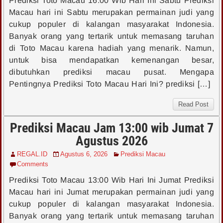
Prediksi Toto Macau 16:00 Wib Hari Ini Sabtu Prediksi
Macau hari ini Sabtu merupakan permainan judi yang
cukup populer di kalangan masyarakat Indonesia.
Banyak orang yang tertarik untuk memasang taruhan
di Toto Macau karena hadiah yang menarik. Namun,
untuk bisa mendapatkan kemenangan besar,
dibutuhkan prediksi macau pusat. Mengapa
Pentingnya Prediksi Toto Macau Hari Ini? prediksi […]
Read Post
Prediksi Macau Jam 13:00 wib Jumat 7
Agustus 2026
REGAL.ID
Agustus 6, 2026
Prediksi Macau
Comments
Prediksi Toto Macau 13:00 Wib Hari Ini Jumat Prediksi
Macau hari ini Jumat merupakan permainan judi yang
cukup populer di kalangan masyarakat Indonesia.
Banyak orang yang tertarik untuk memasang taruhan