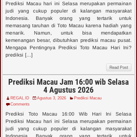
Prediksi Macau hari ini Selasa merupakan permainan
judi yang cukup populer di kalangan masyarakat
Indonesia. Banyak orang yang tertarik untuk
memasang taruhan di Toto Macau karena hadiah yang
menarik. Namun, untuk bisa mendapatkan
kemenangan besar, dibutuhkan prediksi macau pusat.
Mengapa Pentingnya Prediksi Toto Macau Hari Ini?
prediksi […]
Read Post
Prediksi Macau Jam 16:00 wib Selasa
4 Agustus 2026
REGAL.ID
Agustus 3, 2026
Prediksi Macau
Comments
Prediksi Toto Macau 16:00 Wib Hari Ini Selasa
Prediksi Macau hari ini Selasa merupakan permainan
judi yang cukup populer di kalangan masyarakat
Indonesia. Banyak orang yang tertarik untuk