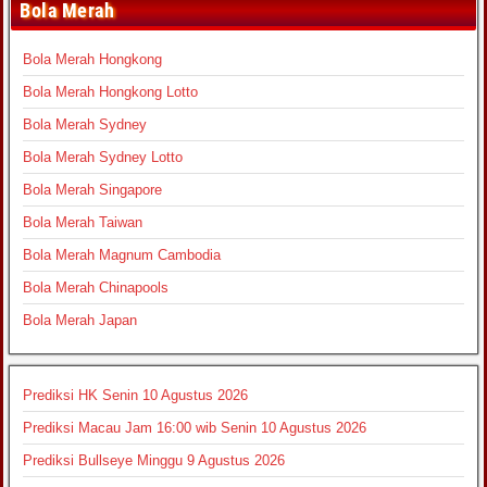
Bola Merah
Bola Merah Hongkong
Bola Merah Hongkong Lotto
Bola Merah Sydney
Bola Merah Sydney Lotto
Bola Merah Singapore
Bola Merah Taiwan
Bola Merah Magnum Cambodia
Bola Merah Chinapools
Bola Merah Japan
Prediksi HK Senin 10 Agustus 2026
Prediksi Macau Jam 16:00 wib Senin 10 Agustus 2026
Prediksi Bullseye Minggu 9 Agustus 2026