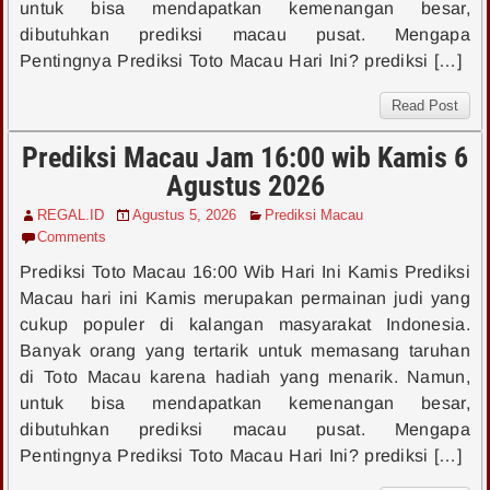
untuk bisa mendapatkan kemenangan besar,
dibutuhkan prediksi macau pusat. Mengapa
Pentingnya Prediksi Toto Macau Hari Ini? prediksi […]
Read Post
Prediksi Macau Jam 16:00 wib Kamis 6
Agustus 2026
REGAL.ID
Agustus 5, 2026
Prediksi Macau
Comments
Prediksi Toto Macau 16:00 Wib Hari Ini Kamis Prediksi
Macau hari ini Kamis merupakan permainan judi yang
cukup populer di kalangan masyarakat Indonesia.
Banyak orang yang tertarik untuk memasang taruhan
di Toto Macau karena hadiah yang menarik. Namun,
untuk bisa mendapatkan kemenangan besar,
dibutuhkan prediksi macau pusat. Mengapa
Pentingnya Prediksi Toto Macau Hari Ini? prediksi […]