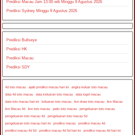
Prediksi Macau Jam 13:00 wib Minggu 9 Agustus 2026
Prediksi Sydney Minggu 9 Agustus 2026
Prediksi Bullseye
Prediksi HK
Prediksi Macau
Prediksi SDY
4d toto macau
ajaib prediksi macau hari ini
angka keluar toto macau
data 4d toto macau
data keluaran toto macau
data togel macau
data toto macau hari ini
keluaran toto macau
live draw toto macau
live Macau
live Macau 4d
live toto macau
paito toto macau
pengeluaran toto macau
pengeluaran toto macau 4d
pengeluaran toto macau 5d
pengeluaran toto macau hari ini
prediksi macau
prediksi macau 4d
prediksi macau 4d 5d
prediksi macau 4d 5d hari ini
prediksi macau 4d hari ini