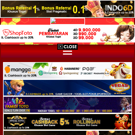
Luxiototo
Teriostoto
Manggatoto
Mcitytoto
Peraktoto