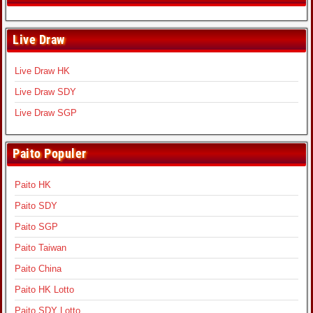
Live Draw
Live Draw HK
Live Draw SDY
Live Draw SGP
Paito Populer
Paito HK
Paito SDY
Paito SGP
Paito Taiwan
Paito China
Paito HK Lotto
Paito SDY Lotto