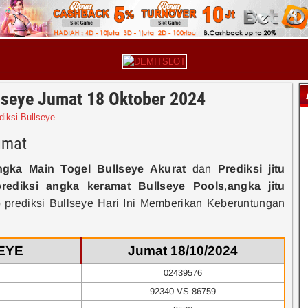
lseye Jumat 18 Oktober 2024
diksi Bullseye
umat
gka Main Togel Bullseye Akurat
dan
Prediksi jitu
prediksi angka keramat Bullseye Pools
,
angka jitu
 prediksi Bullseye Hari Ini Memberikan Keberuntungan
EYE
Jumat 18/10/2024
02439576
92340 VS 86759