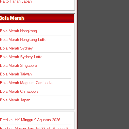
Paito Harian Japan
Bola Merah
Bola Merah Hongkong
Bola Merah Hongkong Lotto
Bola Merah Sydney
Bola Merah Sydney Lotto
Bola Merah Singapore
Bola Merah Taiwan
Bola Merah Magnum Cambodia
Bola Merah Chinapools
Bola Merah Japan
Prediksi HK Minggu 9 Agustus 2026
Prediksi Macau Jam 16:00 wib Minggu 9