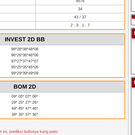
9576
34
43 / 37
2 . 3 . 1 . 7
INVEST 2D BB
98*28*38*48*08
96*26*36*46*06
97*27*37*47*07
95*25*35*45*05
99*29*39*49*09
BOM 2D
09* 05* 07* 06*
29* 25* 27* 26*
49* 45* 47* 46*
39* 35* 37* 36*
i ini
,
prediksi bullseye kang paito