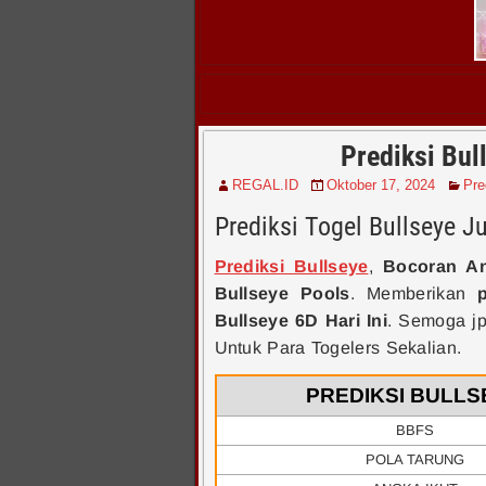
Prediksi Bul
REGAL.ID
Oktober 17, 2024
Pre
Prediksi Togel Bullseye J
Prediksi Bullseye
,
Bocoran An
Bullseye Pools
. Memberikan
Bullseye 6D Hari Ini
. Semoga jp
Untuk Para Togelers Sekalian.
PREDIKSI BULLS
BBFS
POLA TARUNG