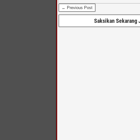
← Previous Post
Saksikan Sekarang