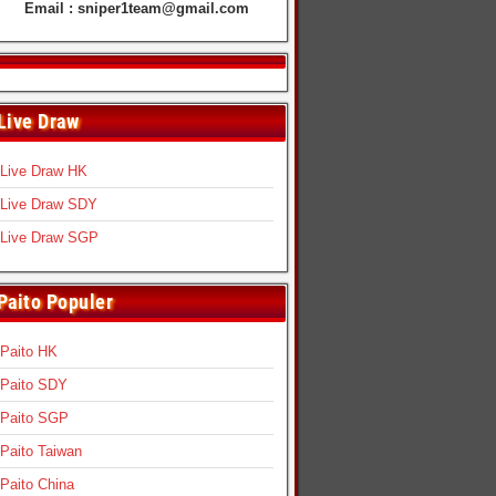
Email :
sniper1team@gmail.com
Live Draw
Live Draw HK
Live Draw SDY
Live Draw SGP
Paito Populer
Paito HK
Paito SDY
Paito SGP
Paito Taiwan
Paito China