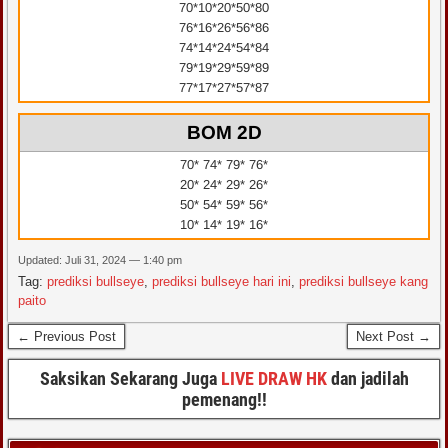
70*10*20*50*80
76*16*26*56*86
74*14*24*54*84
79*19*29*59*89
77*17*27*57*87
BOM 2D
70* 74* 79* 76*
20* 24* 29* 26*
50* 54* 59* 56*
10* 14* 19* 16*
Updated: Juli 31, 2024 — 1:40 pm
Tag:
prediksi bullseye
,
prediksi bullseye hari ini
,
prediksi bullseye kang
paito
← Previous Post
Next Post →
Saksikan Sekarang Juga
LIVE DRAW HK
dan jadilah
pemenang!!