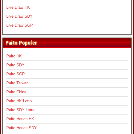
Live Draw HK
Live Draw SDY
Live Draw SGP
Paito Populer
Paito HK
Paito SDY
Paito SGP
Paito Taiwan
Paito China
Paito HK Lotto
Paito SDY Lotto
Paito Harian HK
Paito Harian SDY