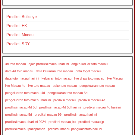
Prediksi Bullseye
Prediksi HK
Prediksi Macau
Prediksi SDY
4d toto macau
ajaib prediksi macau hari ini
angka keluar toto macau
data 4d toto macau
data keluaran toto macau
data togel macau
data toto macau hari ini
keluaran toto macau
live draw toto macau
live Macau
live Macau 4d
live toto macau
paito toto macau
pengeluaran toto macau
pengeluaran toto macau 4d
pengeluaran toto macau 5d
pengeluaran toto macau hari ini
prediksi macau
prediksi macau 4d
prediksi macau 4d 5d
prediksi macau 4d 5d hari ini
prediksi macau 4d hari ini
prediksi macau 5d
prediksi macau 99
prediksi macau hari ini
prediksi macau hari ini 2024
prediksi macau jitu
prediksi macau jp
prediksi macau paitopaman
prediksi macau pangkalantoto hari ini