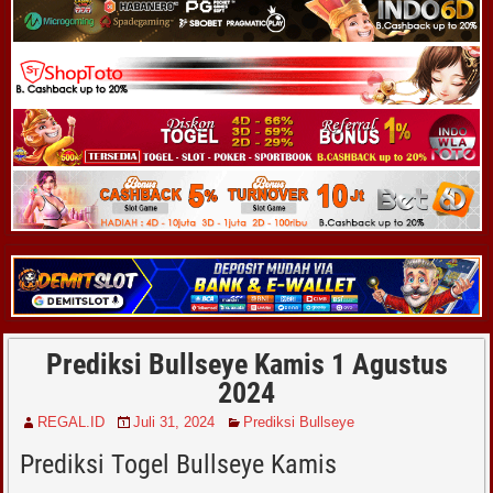
Prediksi Bullseye Kamis 1 Agustus
2024
REGAL.ID
Juli 31, 2024
Prediksi Bullseye
Prediksi Togel Bullseye Kamis