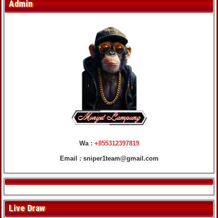
Admin
Wa :
+855312397819
Email :
sniper1team@gmail.com
Live Draw