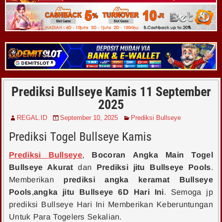
Prediksi Bullseye Kamis 11 September
2025
REGAL.ID
September 10, 2025
Prediksi Bullseye
Prediksi Togel Bullseye Kamis
Prediksi Bullseye
,
Bocoran Angka Main Togel
Bullseye Akurat
dan
Prediksi jitu Bullseye Pools
.
Memberikan
prediksi angka keramat Bullseye
Pools
,
angka jitu Bullseye 6D Hari Ini
. Semoga jp
prediksi Bullseye Hari Ini Memberikan Keberuntungan
Untuk Para Togelers Sekalian.