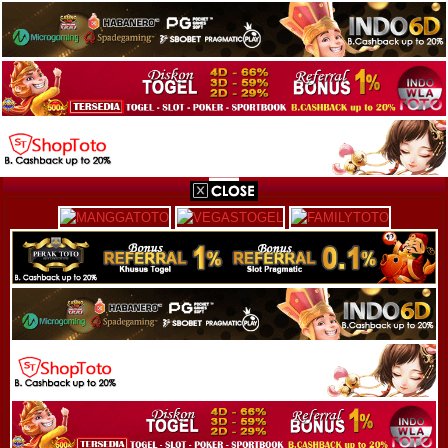
Luxiototo
Teriostoto
Manggatoto
Mcitytoto
Peraktoto