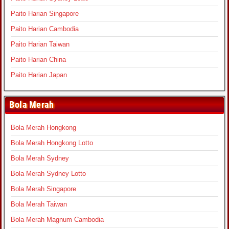
Paito Harian Singapore
Paito Harian Cambodia
Paito Harian Taiwan
Paito Harian China
Paito Harian Japan
Bola Merah
Bola Merah Hongkong
Bola Merah Hongkong Lotto
Bola Merah Sydney
Bola Merah Sydney Lotto
Bola Merah Singapore
Bola Merah Taiwan
Bola Merah Magnum Cambodia