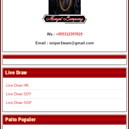
Wa :
+855312397819
Email :
sniper1team@gmail.com
Live Draw
Live Draw HK
Live Draw SDY
Live Draw SGP
Paito Populer