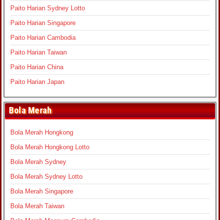
Paito Harian Sydney Lotto
Paito Harian Singapore
Paito Harian Cambodia
Paito Harian Taiwan
Paito Harian China
Paito Harian Japan
Bola Merah
Bola Merah Hongkong
Bola Merah Hongkong Lotto
Bola Merah Sydney
Bola Merah Sydney Lotto
Bola Merah Singapore
Bola Merah Taiwan