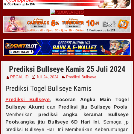
Prediksi Bullseye Kamis 25 Juli 2024
REGAL.ID
Juli 24, 2024
Prediksi Bullseye
Prediksi Togel Bullseye Kamis
Prediksi Bullseye
,
Bocoran Angka Main Togel
Bullseye Akurat
dan
Prediksi jitu Bullseye Pools
.
Memberikan
prediksi angka keramat Bullseye
Pools
,
angka jitu Bullseye 6D Hari Ini
. Semoga jp
prediksi Bullseye Hari Ini Memberikan Keberuntungan