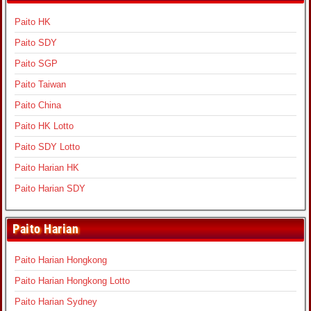
Paito HK
Paito SDY
Paito SGP
Paito Taiwan
Paito China
Paito HK Lotto
Paito SDY Lotto
Paito Harian HK
Paito Harian SDY
Paito Harian
Paito Harian Hongkong
Paito Harian Hongkong Lotto
Paito Harian Sydney