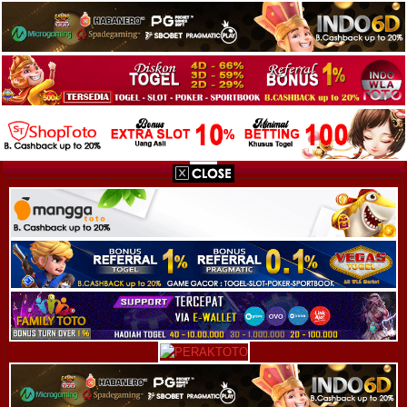
Luxiototo
Teriostoto
Manggatoto
Mcitytoto
Peraktoto