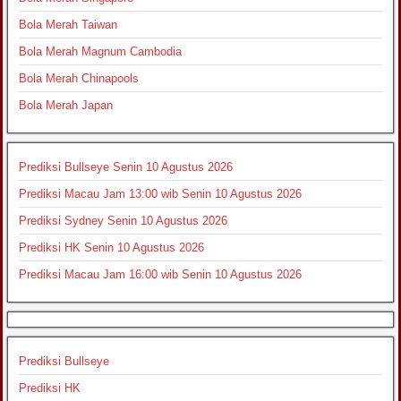
Bola Merah Taiwan
Bola Merah Magnum Cambodia
Bola Merah Chinapools
Bola Merah Japan
Prediksi Bullseye Senin 10 Agustus 2026
Prediksi Macau Jam 13:00 wib Senin 10 Agustus 2026
Prediksi Sydney Senin 10 Agustus 2026
Prediksi HK Senin 10 Agustus 2026
Prediksi Macau Jam 16:00 wib Senin 10 Agustus 2026
Prediksi Bullseye
Prediksi HK