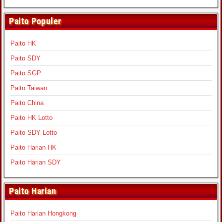
Paito Populer
Paito HK
Paito SDY
Paito SGP
Paito Taiwan
Paito China
Paito HK Lotto
Paito SDY Lotto
Paito Harian HK
Paito Harian SDY
Paito Harian
Paito Harian Hongkong