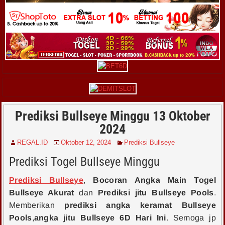
Prediksi Bullseye Minggu 13 Oktober
2024
REGAL.ID
Oktober 12, 2024
Prediksi Bullseye
Prediksi Togel Bullseye Minggu
Prediksi Bullseye
,
Bocoran Angka Main Togel
Bullseye Akurat
dan
Prediksi jitu Bullseye Pools
.
Memberikan
prediksi angka keramat Bullseye
Pools
,
angka jitu Bullseye 6D Hari Ini
. Semoga jp