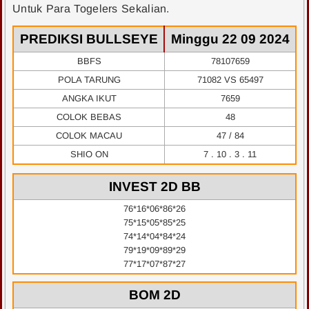
Untuk Para Togelers Sekalian.
PREDIKSI BULLSEYE
Minggu 22 09 2024
BBFS
78107659
POLA TARUNG
71082 VS 65497
ANGKA IKUT
7659
COLOK BEBAS
48
COLOK MACAU
47 / 84
SHIO ON
7 . 10 . 3 . 11
INVEST 2D BB
76*16*06*86*26
75*15*05*85*25
74*14*04*84*24
79*19*09*89*29
77*17*07*87*27
BOM 2D