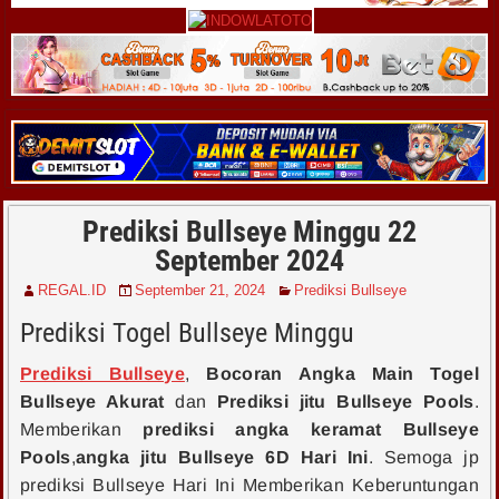
Prediksi Bullseye Minggu 22
September 2024
REGAL.ID
September 21, 2024
Prediksi Bullseye
Prediksi Togel Bullseye Minggu
Prediksi Bullseye
,
Bocoran Angka Main Togel
Bullseye Akurat
dan
Prediksi jitu Bullseye Pools
.
Memberikan
prediksi angka keramat Bullseye
Pools
,
angka jitu Bullseye 6D Hari Ini
. Semoga jp
prediksi Bullseye Hari Ini Memberikan Keberuntungan