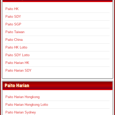
Paito HK
Paito SDY
Paito SGP
Paito Taiwan
Paito China
Paito HK Lotto
Paito SDY Lotto
Paito Harian HK
Paito Harian SDY
Paito Harian
Paito Harian Hongkong
Paito Harian Hongkong Lotto
Paito Harian Sydney