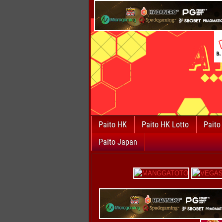
Paito HK
Paito HK Lotto
Paito
Paito Japan