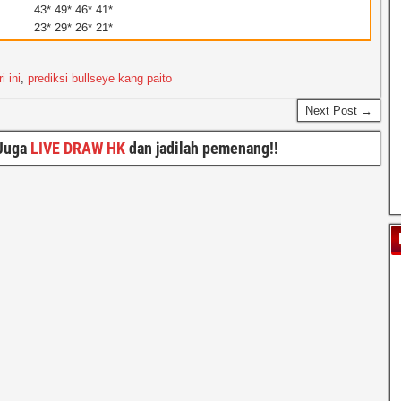
43* 49* 46* 41*
23* 29* 26* 21*
i ini
,
prediksi bullseye kang paito
Next Post →
 Juga
LIVE DRAW HK
dan jadilah pemenang!!