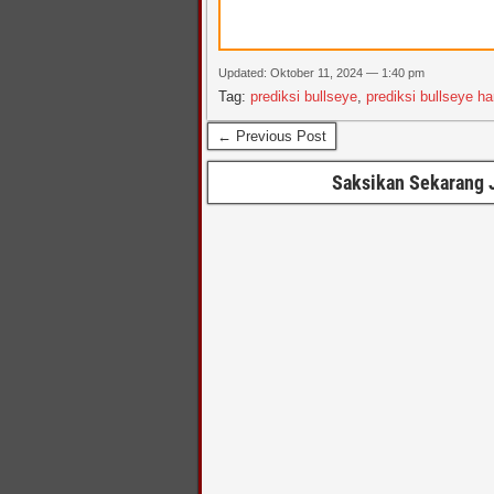
Updated: Oktober 11, 2024 — 1:40 pm
Tag:
prediksi bullseye
,
prediksi bullseye har
← Previous Post
Saksikan Sekarang