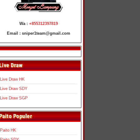
Wa :
+855312397819
Email :
sniper1team@gmail.com
Live Draw
Live Draw HK
Live Draw SDY
Live Draw SGP
Paito Populer
Paito HK
Paito SDY