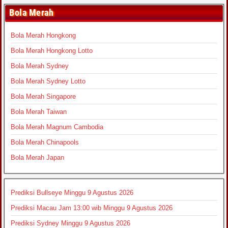
Bola Merah
Bola Merah Hongkong
Bola Merah Hongkong Lotto
Bola Merah Sydney
Bola Merah Sydney Lotto
Bola Merah Singapore
Bola Merah Taiwan
Bola Merah Magnum Cambodia
Bola Merah Chinapools
Bola Merah Japan
Prediksi Bullseye Minggu 9 Agustus 2026
Prediksi Macau Jam 13:00 wib Minggu 9 Agustus 2026
Prediksi Sydney Minggu 9 Agustus 2026