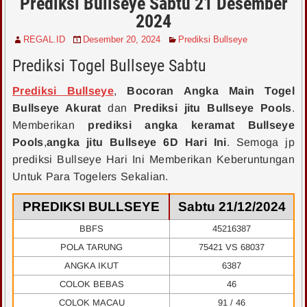
Prediksi Bullseye Sabtu 21 Desember
2024
REGAL.ID
Desember 20, 2024
Prediksi Bullseye
Prediksi Togel Bullseye Sabtu
Prediksi Bullseye
,
Bocoran Angka Main Togel
Bullseye Akurat
dan
Prediksi jitu Bullseye Pools
.
Memberikan
prediksi angka keramat Bullseye
Pools
,
angka jitu Bullseye 6D Hari Ini
. Semoga jp
prediksi Bullseye Hari Ini Memberikan Keberuntungan
Untuk Para Togelers Sekalian.
PREDIKSI BULLSEYE
Sabtu 21/12/2024
BBFS
45216387
POLA TARUNG
75421 VS 68037
ANGKA IKUT
6387
COLOK BEBAS
46
COLOK MACAU
91 / 46