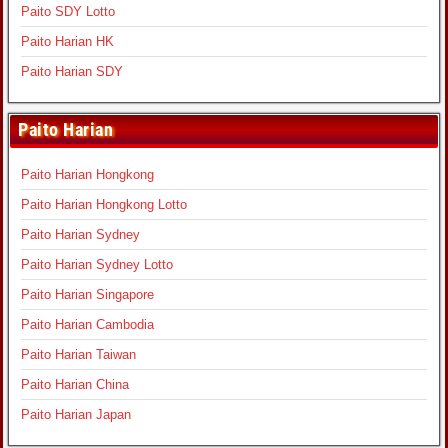
Paito SDY Lotto
Paito Harian HK
Paito Harian SDY
Paito Harian
Paito Harian Hongkong
Paito Harian Hongkong Lotto
Paito Harian Sydney
Paito Harian Sydney Lotto
Paito Harian Singapore
Paito Harian Cambodia
Paito Harian Taiwan
Paito Harian China
Paito Harian Japan