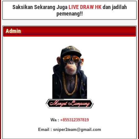
Saksikan Sekarang Juga
LIVE DRAW HK
dan jadilah
pemenang!!
Admin
Wa :
+855312397819
Email :
sniper1team@gmail.com