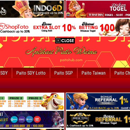
Luxiototo
Teriostoto
 SDY
Paito SDY Lotto
Paito SGP
Paito Taiwan
Paito C