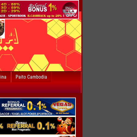
Manggatoto
Mcitytoto
Peraktoto
hina
Paito Cambodia