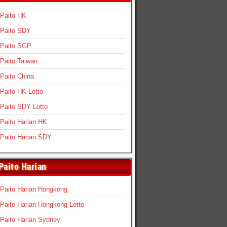
Paito HK
Paito SDY
Paito SGP
Paito Taiwan
Paito China
Paito HK Lotto
Paito SDY Lotto
Paito Harian HK
Paito Harian SDY
Paito Harian
Paito Harian Hongkong
Paito Harian Hongkong Lotto
Paito Harian Sydney