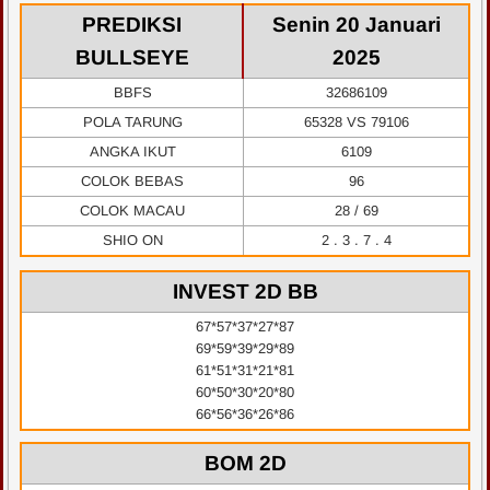
PREDIKSI
Senin 20 Januari
BULLSEYE
2025
BBFS
32686109
POLA TARUNG
65328 VS 79106
ANGKA IKUT
6109
COLOK BEBAS
96
COLOK MACAU
28 / 69
SHIO ON
2 . 3 . 7 . 4
INVEST 2D BB
67*57*37*27*87
69*59*39*29*89
61*51*31*21*81
60*50*30*20*80
66*56*36*26*86
BOM 2D