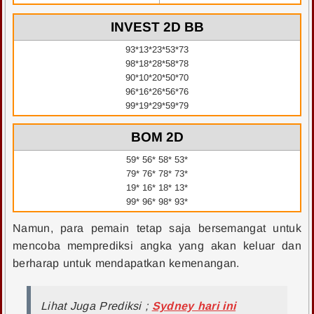
INVEST 2D BB
93*13*23*53*73
98*18*28*58*78
90*10*20*50*70
96*16*26*56*76
99*19*29*59*79
BOM 2D
59* 56* 58* 53*
79* 76* 78* 73*
19* 16* 18* 13*
99* 96* 98* 93*
Namun, para pemain tetap saja bersemangat untuk
mencoba memprediksi angka yang akan keluar dan
berharap untuk mendapatkan kemenangan.
Lihat Juga Prediksi ;
Sydney hari ini