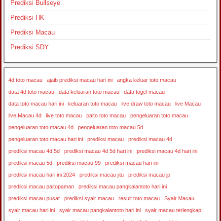
Prediksi Bullseye
Prediksi HK
Prediksi Macau
Prediksi SDY
4d toto macau
ajaib prediksi macau hari ini
angka keluar toto macau
data 4d toto macau
data keluaran toto macau
data togel macau
data toto macau hari ini
keluaran toto macau
live draw toto macau
live Macau
live Macau 4d
live toto macau
paito toto macau
pengeluaran toto macau
pengeluaran toto macau 4d
pengeluaran toto macau 5d
pengeluaran toto macau hari ini
prediksi macau
prediksi macau 4d
prediksi macau 4d 5d
prediksi macau 4d 5d hari ini
prediksi macau 4d hari ini
prediksi macau 5d
prediksi macau 99
prediksi macau hari ini
prediksi macau hari ini 2024
prediksi macau jitu
prediksi macau jp
prediksi macau paitopaman
prediksi macau pangkalantoto hari ini
prediksi macau pusat
prediksi syair macau
result toto macau
Syair Macau
syair macau hari ini
syair macau pangkalantoto hari ini
syair macau terlengkap