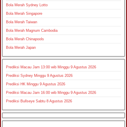
Bola Merah Sydney Lotto
Bola Merah Singapore
Bola Merah Taiwan
Bola Merah Magnum Cambodia
Bola Merah Chinapools
Bola Merah Japan
Prediksi Macau Jam 13:00 wib Minggu 9 Agustus 2026
Prediksi Sydney Minggu 9 Agustus 2026
Prediksi HK Minggu 9 Agustus 2026
Prediksi Macau Jam 16:00 wib Minggu 9 Agustus 2026
Prediksi Bullseye Sabtu 8 Agustus 2026