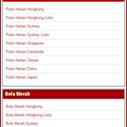
Paito Harian Hongkong
Paito Harian Hongkong Lotto
Paito Harian Sydney
Paito Harian Sydney Lotto
Paito Harian Singapore
Paito Harian Cambodia
Paito Harian Taiwan
Paito Harian China
Paito Harian Japan
Bola Merah
Bola Merah Hongkong
Bola Merah Hongkong Lotto
Bola Merah Sydney