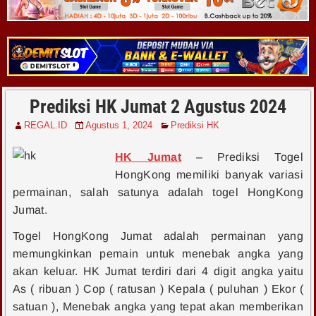
Prediksi HK Jumat 2 Agustus 2024
REGAL.ID
Agustus 1, 2024
Prediksi HK
HK Jumat
– Prediksi Togel
HongKong memiliki banyak variasi
permainan, salah satunya adalah togel HongKong
Jumat.
Togel HongKong Jumat adalah permainan yang
memungkinkan pemain untuk menebak angka yang
akan keluar. HK Jumat terdiri dari 4 digit angka yaitu
As ( ribuan ) Cop ( ratusan ) Kepala ( puluhan ) Ekor (
satuan ), Menebak angka yang tepat akan memberikan