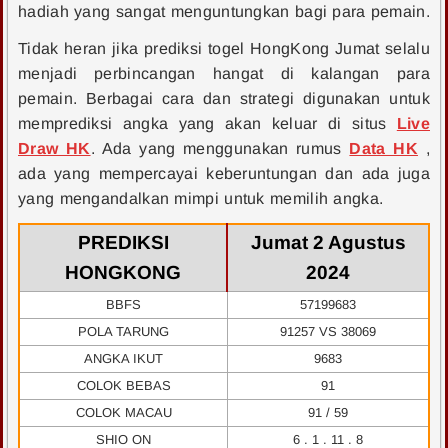
hadiah yang sangat menguntungkan bagi para pemain.
Tidak heran jika prediksi togel HongKong Jumat selalu
menjadi perbincangan hangat di kalangan para
pemain. Berbagai cara dan strategi digunakan untuk
memprediksi angka yang akan keluar di situs
Live
Draw HK
. Ada yang menggunakan rumus
Data HK
,
ada yang mempercayai keberuntungan dan ada juga
yang mengandalkan mimpi untuk memilih angka.
PREDIKSI
Jumat 2 Agustus
HONGKONG
2024
BBFS
57199683
POLA TARUNG
91257 VS 38069
ANGKA IKUT
9683
COLOK BEBAS
91
COLOK MACAU
91 / 59
SHIO ON
6 . 1 . 11 . 8