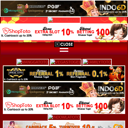
Luxiototo
Teriostoto
Manggatoto
Mcitytoto
Peraktoto