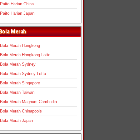
Paito Harian China
Paito Harian Japan
Bola Merah
Bola Merah Hongkong
Bola Merah Hongkong Lotto
Bola Merah Sydney
Bola Merah Sydney Lotto
Bola Merah Singapore
Bola Merah Taiwan
Bola Merah Magnum Cambodia
Bola Merah Chinapools
Bola Merah Japan