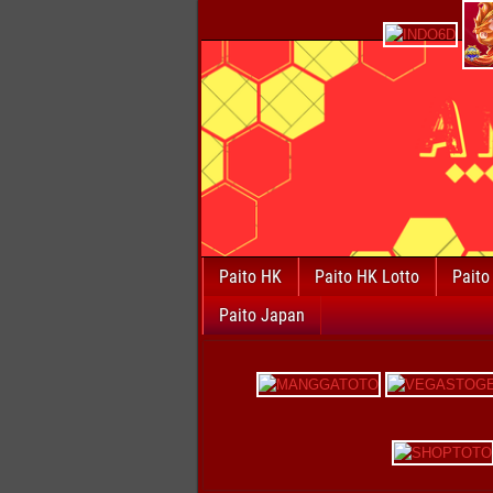
Paito HK
Paito HK Lotto
Paito
Paito Japan