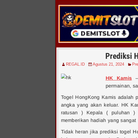
Prediksi 
REGAL.ID
Agustus 21, 2024
Pre
HK Kamis
– 
permainan, s
Togel HongKong Kamis adalah 
angka yang akan keluar. HK Kamis
ratusan ) Kepala ( puluhan )
memberikan hadiah yang sangat 
Tidak heran jika prediksi togel