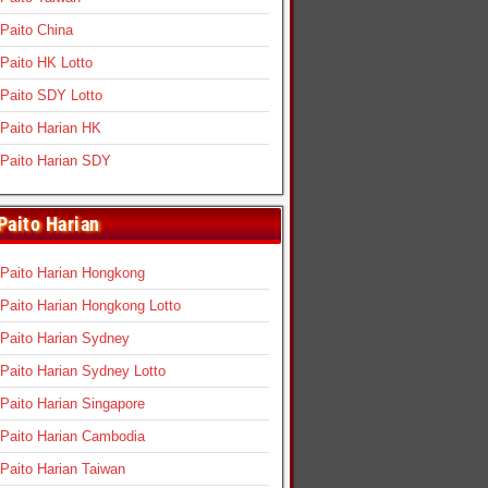
Paito China
Paito HK Lotto
Paito SDY Lotto
Paito Harian HK
Paito Harian SDY
Paito Harian
Paito Harian Hongkong
Paito Harian Hongkong Lotto
Paito Harian Sydney
Paito Harian Sydney Lotto
Paito Harian Singapore
Paito Harian Cambodia
Paito Harian Taiwan