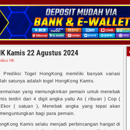
HK Kamis 22 Agustus 2024
diksi HK
Prediksi Togel HongKong memiliki banyak variasi
alah satunya adalah togel HongKong Kamis.
permainan yang memungkinkan pemain untuk menebak
 terdiri dari 4 digit angka yaitu As ( ribuan ) Cop (
 Ekor ( satuan ), Menebak angka yang tepat akan
menguntungkan bagi para pemain.
 HongKong Kamis selalu menjadi perbincangan hangat di