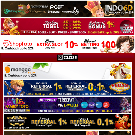
Luxiototo
Teriostoto
Manggatoto
Mcitytoto
Peraktoto