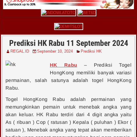
Prediksi HK Rabu 11 September 2024
REGAL.ID
September 10, 2024
Prediksi HK
HK Rabu
– Prediksi Togel
HongKong memiliki banyak variasi
permainan, salah satunya adalah togel HongKong
Rabu.
Togel HongKong Rabu adalah permainan yang
memungkinkan pemain untuk menebak angka yang
akan keluar. HK Rabu terdiri dari 4 digit angka yaitu
As ( ribuan ) Cop ( ratusan ) Kepala ( puluhan ) Ekor (
satuan ), Menebak angka yang tepat akan memberikan