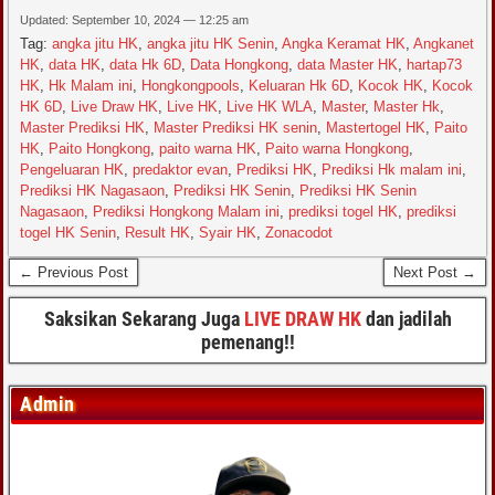
Updated: September 10, 2024 — 12:25 am
Tag:
angka jitu HK
,
angka jitu HK Senin
,
Angka Keramat HK
,
Angkanet
HK
,
data HK
,
data Hk 6D
,
Data Hongkong
,
data Master HK
,
hartap73
HK
,
Hk Malam ini
,
Hongkongpools
,
Keluaran Hk 6D
,
Kocok HK
,
Kocok
HK 6D
,
Live Draw HK
,
Live HK
,
Live HK WLA
,
Master
,
Master Hk
,
Master Prediksi HK
,
Master Prediksi HK senin
,
Mastertogel HK
,
Paito
HK
,
Paito Hongkong
,
paito warna HK
,
Paito warna Hongkong
,
Pengeluaran HK
,
predaktor evan
,
Prediksi HK
,
Prediksi Hk malam ini
,
Prediksi HK Nagasaon
,
Prediksi HK Senin
,
Prediksi HK Senin
Nagasaon
,
Prediksi Hongkong Malam ini
,
prediksi togel HK
,
prediksi
togel HK Senin
,
Result HK
,
Syair HK
,
Zonacodot
← Previous Post
Next Post →
Saksikan Sekarang Juga
LIVE DRAW HK
dan jadilah
pemenang!!
Admin