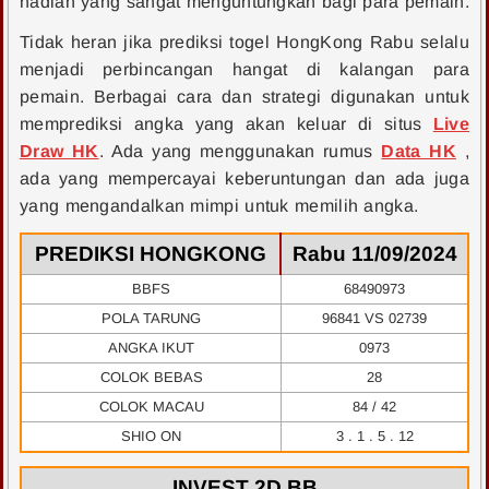
hadiah yang sangat menguntungkan bagi para pemain.
Tidak heran jika prediksi togel HongKong Rabu selalu
menjadi perbincangan hangat di kalangan para
pemain. Berbagai cara dan strategi digunakan untuk
memprediksi angka yang akan keluar di situs
Live
Draw HK
. Ada yang menggunakan rumus
Data HK
,
ada yang mempercayai keberuntungan dan ada juga
yang mengandalkan mimpi untuk memilih angka.
PREDIKSI HONGKONG
Rabu 11/09/2024
BBFS
68490973
POLA TARUNG
96841 VS 02739
ANGKA IKUT
0973
COLOK BEBAS
28
COLOK MACAU
84 / 42
SHIO ON
3 . 1 . 5 . 12
INVEST 2D BB