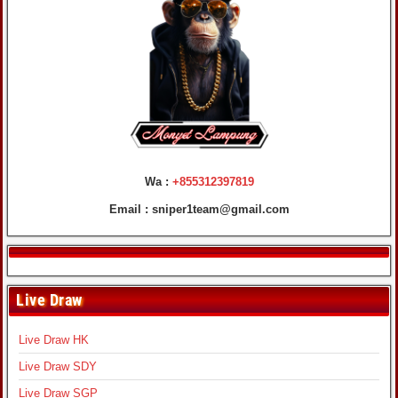
Wa :
+855312397819
Email :
sniper1team@gmail.com
Live Draw
Live Draw HK
Live Draw SDY
Live Draw SGP