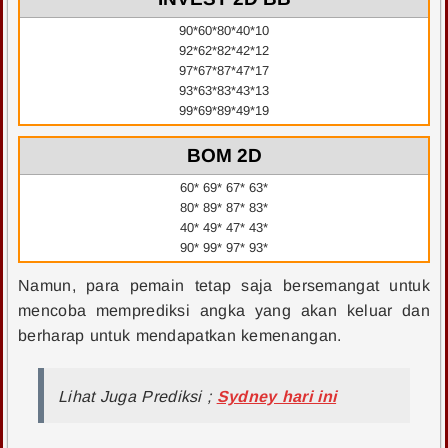
90*60*80*40*10
92*62*82*42*12
97*67*87*47*17
93*63*83*43*13
99*69*89*49*19
BOM 2D
60* 69* 67* 63*
80* 89* 87* 83*
40* 49* 47* 43*
90* 99* 97* 93*
Namun, para pemain tetap saja bersemangat untuk
mencoba memprediksi angka yang akan keluar dan
berharap untuk mendapatkan kemenangan.
Lihat Juga Prediksi ;
Sydney hari ini