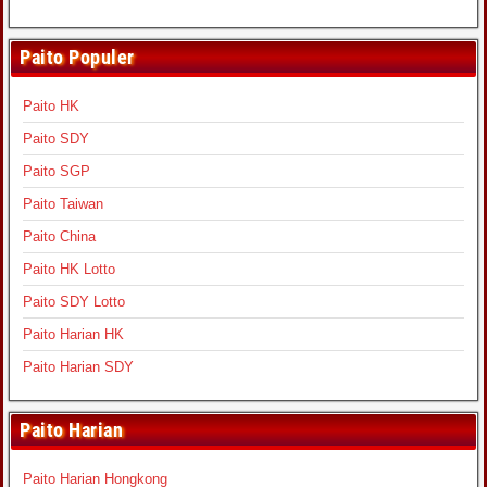
Paito Populer
Paito HK
Paito SDY
Paito SGP
Paito Taiwan
Paito China
Paito HK Lotto
Paito SDY Lotto
Paito Harian HK
Paito Harian SDY
Paito Harian
Paito Harian Hongkong