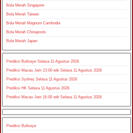
Bola Merah Singapore
Bola Merah Taiwan
Bola Merah Magnum Cambodia
Bola Merah Chinapools
Bola Merah Japan
Prediksi Bullseye Selasa 11 Agustus 2026
Prediksi Macau Jam 13:00 wib Selasa 11 Agustus 2026
Prediksi Sydney Selasa 11 Agustus 2026
Prediksi HK Selasa 11 Agustus 2026
Prediksi Macau Jam 16:00 wib Selasa 11 Agustus 2026
Prediksi Bullseye