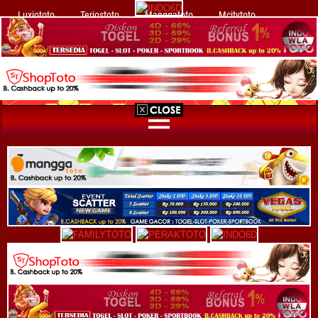
Luxiototo
Teriostoto
Manggatoto
Mcitytoto
Peraktoto