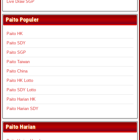
Live Draw SGP
Paito Populer
Paito HK
Paito SDY
Paito SGP
Paito Taiwan
Paito China
Paito HK Lotto
Paito SDY Lotto
Paito Harian HK
Paito Harian SDY
Paito Harian