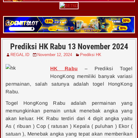
Prediksi HK Rabu 13 November 2024
REGAL.ID
November 12, 2024
Prediksi HK
HK Rabu
– Prediksi Togel
HongKong memiliki banyak variasi
permainan, salah satunya adalah togel HongKong
Rabu.
Togel HongKong Rabu adalah permainan yang
memungkinkan pemain untuk menebak angka yang
akan keluar. HK Rabu terdiri dari 4 digit angka yaitu
As ( ribuan ) Cop ( ratusan ) Kepala ( puluhan ) Ekor (
satuan ), Menebak angka yang tepat akan memberikan