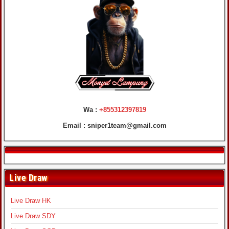
Wa :
+855312397819
Email :
sniper1team@gmail.com
Live Draw
Live Draw HK
Live Draw SDY