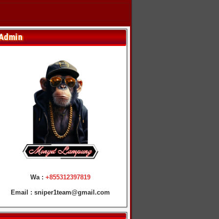
Admin
Wa :
+855312397819
Email :
sniper1team@gmail.com