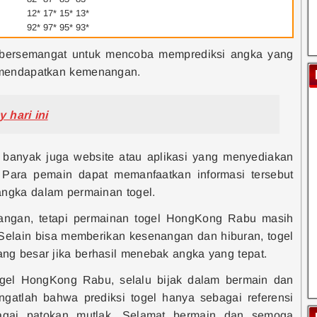
12* 17* 15* 13*
92* 97* 95* 93*
 bersemangat untuk mencoba memprediksi angka yang
 mendapatkan kemenangan.
 hari ini
ini, banyak juga website atau aplikasi yang menyediakan
 Para pemain dapat memanfaatkan informasi tersebut
 angka dalam permainan togel.
angan, tetapi permainan togel HongKong Rabu masih
 Selain bisa memberikan kesenangan dan hiburan, togel
ng besar jika berhasil menebak angka yang tepat.
ogel HongKong Rabu, selalu bijak dalam bermain dan
ngatlah bahwa prediksi togel hanya sebagai referensi
bagai patokan mutlak. Selamat bermain dan semoga