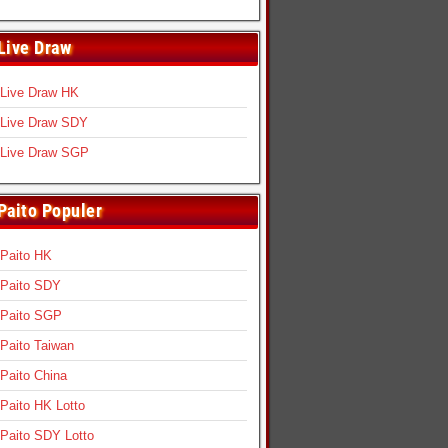
Live Draw
Live Draw HK
Live Draw SDY
Live Draw SGP
Paito Populer
Paito HK
Paito SDY
Paito SGP
Paito Taiwan
Paito China
Paito HK Lotto
Paito SDY Lotto