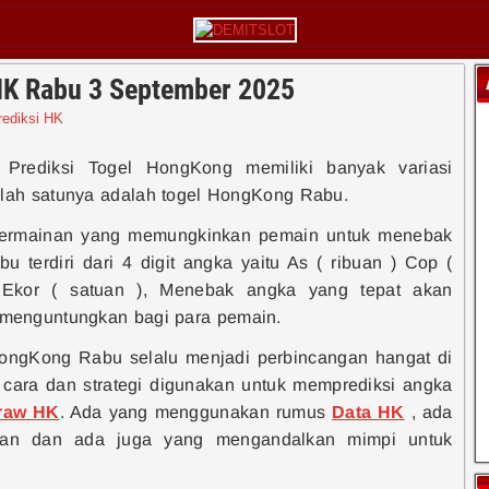
HK Rabu 3 September 2025
rediksi HK
Prediksi Togel HongKong memiliki banyak variasi
alah satunya adalah togel HongKong Rabu.
ermainan yang memungkinkan pemain untuk menebak
 terdiri dari 4 digit angka yaitu As ( ribuan ) Cop (
 Ekor ( satuan ), Menebak angka yang tepat akan
menguntungkan bagi para pemain.
 HongKong Rabu selalu menjadi perbincangan hangat di
 cara dan strategi digunakan untuk memprediksi angka
raw HK
. Ada yang menggunakan rumus
Data HK
, ada
gan dan ada juga yang mengandalkan mimpi untuk