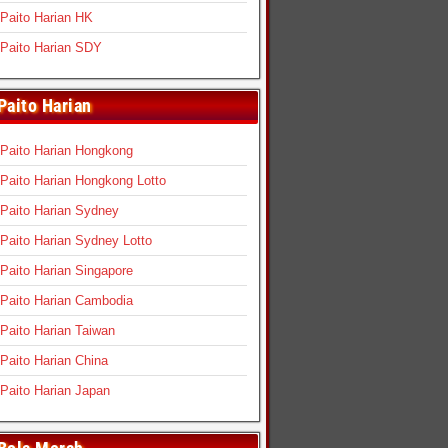
Paito Harian HK
Paito Harian SDY
Paito Harian
Paito Harian Hongkong
Paito Harian Hongkong Lotto
Paito Harian Sydney
Paito Harian Sydney Lotto
Paito Harian Singapore
Paito Harian Cambodia
Paito Harian Taiwan
Paito Harian China
Paito Harian Japan