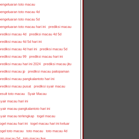
pengeluaran toto macau
pengeluaran toto macau 4d
pengeluaran toto macau 5d
pengeluaran toto macau hari ini
prediksi macau
prediksi macau 4d
prediksi macau 4d 5d
prediksi macau 4d 5d hari ini
prediksi macau 4d hari ini
prediksi macau 5d
prediksi macau 99
prediksi macau hari ini
prediksi macau hari ini 2024
prediksi macau jitu
prediksi macau jp
prediksi macau paitopaman
prediksi macau pangkalantoto hari ini
prediksi macau pusat
prediksi syair macau
result toto macau
Syair Macau
syair macau hari ini
syair macau pangkalantoto hari ini
syair macau terlengkap
togel macau
togel macau hari ini
togel macau hari ini keluar
togel toto macau
toto macau
toto macau 4d
toto macau 5d
toto macau live