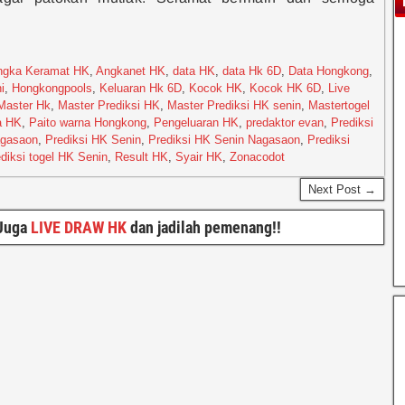
ngka Keramat HK
,
Angkanet HK
,
data HK
,
data Hk 6D
,
Data Hongkong
,
i
,
Hongkongpools
,
Keluaran Hk 6D
,
Kocok HK
,
Kocok HK 6D
,
Live
Master Hk
,
Master Prediksi HK
,
Master Prediksi HK senin
,
Mastertogel
a HK
,
Paito warna Hongkong
,
Pengeluaran HK
,
predaktor evan
,
Prediksi
agasaon
,
Prediksi HK Senin
,
Prediksi HK Senin Nagasaon
,
Prediksi
ediksi togel HK Senin
,
Result HK
,
Syair HK
,
Zonacodot
Next Post →
 Juga
LIVE DRAW HK
dan jadilah pemenang!!