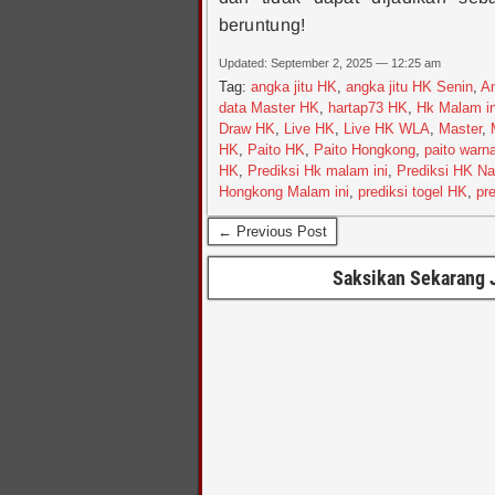
beruntung!
Updated: September 2, 2025 — 12:25 am
Tag:
angka jitu HK
,
angka jitu HK Senin
,
A
data Master HK
,
hartap73 HK
,
Hk Malam in
Draw HK
,
Live HK
,
Live HK WLA
,
Master
,
HK
,
Paito HK
,
Paito Hongkong
,
paito warn
HK
,
Prediksi Hk malam ini
,
Prediksi HK N
Hongkong Malam ini
,
prediksi togel HK
,
pr
← Previous Post
Saksikan Sekarang