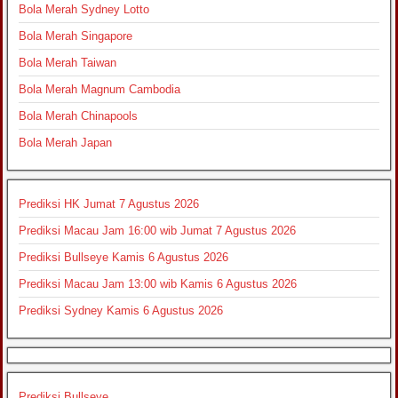
Bola Merah Sydney Lotto
Bola Merah Singapore
Bola Merah Taiwan
Bola Merah Magnum Cambodia
Bola Merah Chinapools
Bola Merah Japan
Prediksi HK Jumat 7 Agustus 2026
Prediksi Macau Jam 16:00 wib Jumat 7 Agustus 2026
Prediksi Bullseye Kamis 6 Agustus 2026
Prediksi Macau Jam 13:00 wib Kamis 6 Agustus 2026
Prediksi Sydney Kamis 6 Agustus 2026
Prediksi Bullseye