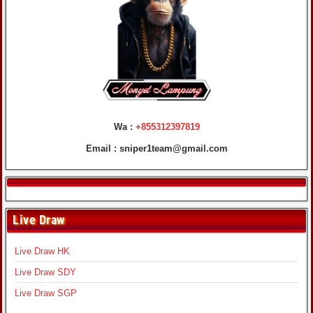
Wa :
+855312397819
Email :
sniper1team@gmail.com
Live Draw
Live Draw HK
Live Draw SDY
Live Draw SGP