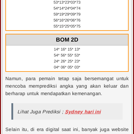
53*13*23*03*73
54*14*24*04*74
59*19*29*09*79
56*16*26*06*76
55*15*25*05*75
BOM 2D
14* 16* 15* 13*
54* 56* 55* 53*
24* 26* 25* 23*
04* 06* 05* 03*
Namun, para pemain tetap saja bersemangat untuk
mencoba memprediksi angka yang akan keluar dan
berharap untuk mendapatkan kemenangan.
Lihat Juga Prediksi ;
Sydney hari ini
Selain itu, di era digital saat ini, banyak juga website