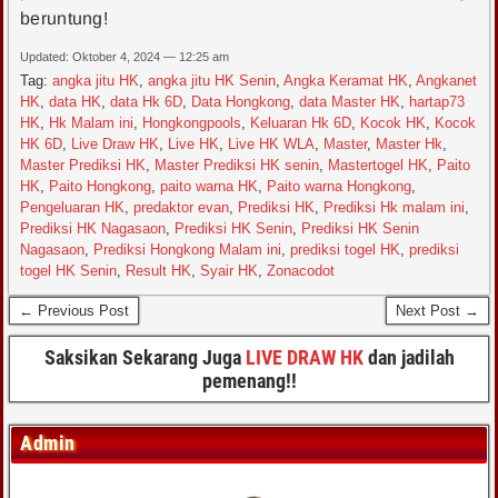
beruntung!
Updated: Oktober 4, 2024 — 12:25 am
Tag:
angka jitu HK
,
angka jitu HK Senin
,
Angka Keramat HK
,
Angkanet
HK
,
data HK
,
data Hk 6D
,
Data Hongkong
,
data Master HK
,
hartap73
HK
,
Hk Malam ini
,
Hongkongpools
,
Keluaran Hk 6D
,
Kocok HK
,
Kocok
HK 6D
,
Live Draw HK
,
Live HK
,
Live HK WLA
,
Master
,
Master Hk
,
Master Prediksi HK
,
Master Prediksi HK senin
,
Mastertogel HK
,
Paito
HK
,
Paito Hongkong
,
paito warna HK
,
Paito warna Hongkong
,
Pengeluaran HK
,
predaktor evan
,
Prediksi HK
,
Prediksi Hk malam ini
,
Prediksi HK Nagasaon
,
Prediksi HK Senin
,
Prediksi HK Senin
Nagasaon
,
Prediksi Hongkong Malam ini
,
prediksi togel HK
,
prediksi
togel HK Senin
,
Result HK
,
Syair HK
,
Zonacodot
← Previous Post
Next Post →
Saksikan Sekarang Juga
LIVE DRAW HK
dan jadilah
pemenang!!
Admin