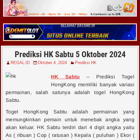
Prediksi HK Sabtu 5 Oktober 2024
REGAL.ID
Oktober 4, 2024
Prediksi HK
HK Sabtu
– Prediksi Togel
HongKong memiliki banyak variasi
permainan, salah satunya adalah togel HongKong
Sabtu.
Togel HongKong Sabtu adalah permainan yang
memungkinkan pemain untuk menebak angka yang
akan keluar. HK Sabtu terdiri dari 4 digit angka yaitu
As ( ribuan ) Cop ( ratusan ) Kepala ( puluhan ) Ekor (