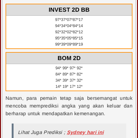
INVEST 2D BB
97*37*07*87*17
94*34*04*84*14
92*32*02*82*12
95*35*05*85*15
99*39*09*89*19
BOM 2D
94* 99* 97* 92*
84* 89* 87* 82*
34* 39* 37* 32*
14* 19* 17* 12*
Namun, para pemain tetap saja bersemangat untuk
mencoba memprediksi angka yang akan keluar dan
berharap untuk mendapatkan kemenangan.
Lihat Juga Prediksi ;
Sydney hari ini