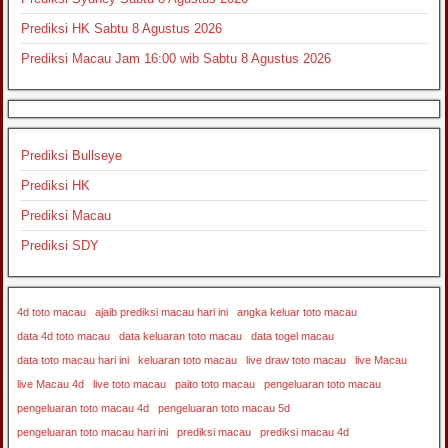
Prediksi HK Sabtu 8 Agustus 2026
Prediksi Macau Jam 16:00 wib Sabtu 8 Agustus 2026
Prediksi Bullseye
Prediksi HK
Prediksi Macau
Prediksi SDY
4d toto macau
ajaib prediksi macau hari ini
angka keluar toto macau
data 4d toto macau
data keluaran toto macau
data togel macau
data toto macau hari ini
keluaran toto macau
live draw toto macau
live Macau
live Macau 4d
live toto macau
paito toto macau
pengeluaran toto macau
pengeluaran toto macau 4d
pengeluaran toto macau 5d
pengeluaran toto macau hari ini
prediksi macau
prediksi macau 4d