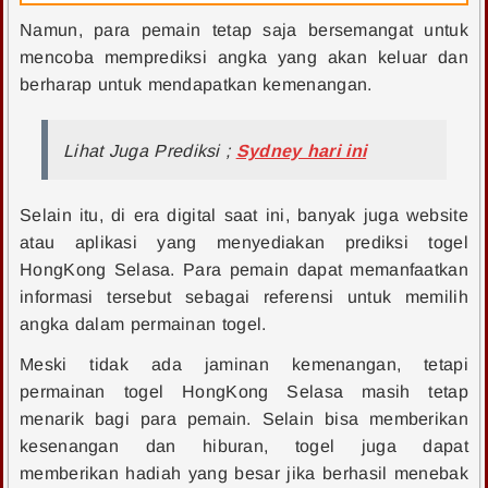
Namun, para pemain tetap saja bersemangat untuk
mencoba memprediksi angka yang akan keluar dan
berharap untuk mendapatkan kemenangan.
Lihat Juga Prediksi ;
Sydney hari ini
Selain itu, di era digital saat ini, banyak juga website
atau aplikasi yang menyediakan prediksi togel
HongKong Selasa. Para pemain dapat memanfaatkan
informasi tersebut sebagai referensi untuk memilih
angka dalam permainan togel.
Meski tidak ada jaminan kemenangan, tetapi
permainan togel HongKong Selasa masih tetap
menarik bagi para pemain. Selain bisa memberikan
kesenangan dan hiburan, togel juga dapat
memberikan hadiah yang besar jika berhasil menebak