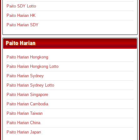
Paito SDY Lotto
Paito Harian HK
Paito Harian SDY
Paito Harian
Paito Harian Hongkong
Paito Harian Hongkong Lotto
Paito Harian Sydney
Paito Harian Sydney Lotto
Paito Harian Singapore
Paito Harian Cambodia
Paito Harian Taiwan
Paito Harian China
Paito Harian Japan