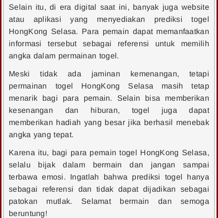
Selain itu, di era digital saat ini, banyak juga website
atau aplikasi yang menyediakan prediksi togel
HongKong Selasa. Para pemain dapat memanfaatkan
informasi tersebut sebagai referensi untuk memilih
angka dalam permainan togel.
Meski tidak ada jaminan kemenangan, tetapi
permainan togel HongKong Selasa masih tetap
menarik bagi para pemain. Selain bisa memberikan
kesenangan dan hiburan, togel juga dapat
memberikan hadiah yang besar jika berhasil menebak
angka yang tepat.
Karena itu, bagi para pemain togel HongKong Selasa,
selalu bijak dalam bermain dan jangan sampai
terbawa emosi. Ingatlah bahwa prediksi togel hanya
sebagai referensi dan tidak dapat dijadikan sebagai
patokan mutlak. Selamat bermain dan semoga
beruntung!