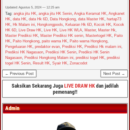
Updated: Agustus 5, 2024 — 12:25 am
Tag:
angka jitu HK
,
angka jitu HK Senin
,
Angka Keramat HK
,
Angkanet
HK
,
data HK
,
data Hk 6D
,
Data Hongkong
,
data Master HK
,
hartap73
HK
,
Hk Malam ini
,
Hongkongpools
,
Keluaran Hk 6D
,
Kocok HK
,
Kocok
HK 6D
,
Live Draw HK
,
Live HK
,
Live HK WLA
,
Master
,
Master Hk
,
Master Prediksi HK
,
Master Prediksi HK senin
,
Mastertogel HK
,
Paito
HK
,
Paito Hongkong
,
paito warna HK
,
Paito warna Hongkong
,
Pengeluaran HK
,
predaktor evan
,
Prediksi HK
,
Prediksi Hk malam ini
,
Prediksi HK Nagasaon
,
Prediksi HK Senin
,
Prediksi HK Senin
Nagasaon
,
Prediksi Hongkong Malam ini
,
prediksi togel HK
,
prediksi
togel HK Senin
,
Result HK
,
Syair HK
,
Zonacodot
← Previous Post
Next Post →
Saksikan Sekarang Juga
LIVE DRAW HK
dan jadilah
pemenang!!
Admin