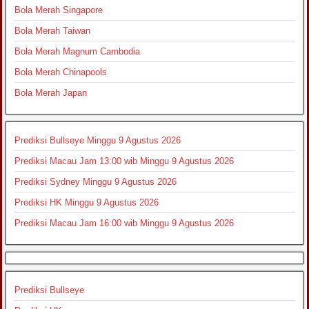
Bola Merah Singapore
Bola Merah Taiwan
Bola Merah Magnum Cambodia
Bola Merah Chinapools
Bola Merah Japan
Prediksi Bullseye Minggu 9 Agustus 2026
Prediksi Macau Jam 13:00 wib Minggu 9 Agustus 2026
Prediksi Sydney Minggu 9 Agustus 2026
Prediksi HK Minggu 9 Agustus 2026
Prediksi Macau Jam 16:00 wib Minggu 9 Agustus 2026
Prediksi Bullseye