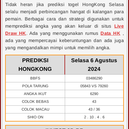
Tidak heran jika prediksi togel HongKong Selasa
selalu menjadi perbincangan hangat di kalangan para
pemain. Berbagai cara dan strategi digunakan untuk
memprediksi angka yang akan keluar di situs
Live
Draw HK
. Ada yang menggunakan rumus
Data HK
,
ada yang mempercayai keberuntungan dan ada juga
yang mengandalkan mimpi untuk memilih angka.
PREDIKSI
Selasa 6 Agustus
HONGKONG
2024
BBFS
03486290
POLA TARUNG
05843 VS 79260
ANGKA IKUT
6290
COLOK BEBAS
43
COLOK MACAU
43 / 36
SHIO ON
2 . 10 . 4 . 6