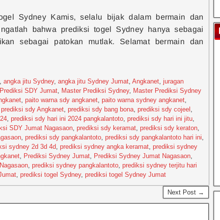
togel Sydney Kamis, selalu bijak dalam bermain dan
Ingatlah bahwa prediksi togel Sydney hanya sebagai
adikan sebagai patokan mutlak. Selamat bermain dan
,
angka jitu Sydney
,
angka jitu Sydney Jumat
,
Angkanet
,
juragan
Prediksi SDY Jumat
,
Master Prediksi Sydney
,
Master Prediksi Sydney
ngkanet
,
paito warna sdy angkanet
,
paito warna sydney angkanet
,
,
prediksi sdy Angkanet
,
prediksi sdy bang bona
,
prediksi sdy cojeel
,
024
,
prediksi sdy hari ini 2024 pangkalantoto
,
prediksi sdy hari ini jitu
,
iksi SDY Jumat Nagasaon
,
prediksi sdy keramat
,
prediksi sdy keraton
,
agasaon
,
prediksi sdy pangkalantoto
,
prediksi sdy pangkalantoto hari ini
,
ksi sydney 2d 3d 4d
,
prediksi sydney angka keramat
,
prediksi sydney
ngkanet
,
Prediksi Sydney Jumat
,
Prediksi Sydney Jumat Nagasaon
,
 Nagasaon
,
prediksi sydney pangkalantoto
,
prediksi sydney terjitu hari
 Jumat
,
prediksi togel Sydney
,
prediksi togel Sydney Jumat
Next Post →