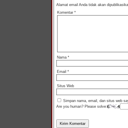
Alamat email Anda tidak akan dipublikasika
Komentar
*
Nama
*
Email
*
Situs Web
Simpan nama, email, dan situs web sa
Are you human? Please solve: