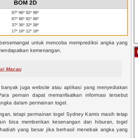
BOM 2D
97* 96* 92* 98*
87* 86* 82* 88*
37* 36* 32* 38*
17* 16* 12* 18*
 bersemangat untuk mencoba memprediksi angka yang
 mendapatkan kemenangan.
ksi Macau
ini, banyak juga website atau aplikasi yang menyediakan
Para pemain dapat memanfaatkan informasi tersebut
 angka dalam permainan togel.
gan, tetapi permainan togel Sydney Kamis masih tetap
ain bisa memberikan kesenangan dan hiburan, togel
hadiah yang besar jika berhasil menebak angka yang