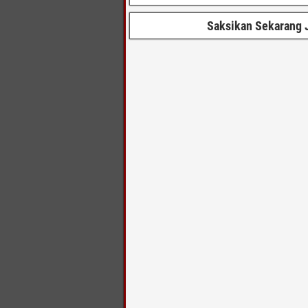
Saksikan Sekarang