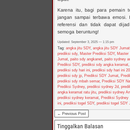
Karena itu, bagi para pemain 
jangan sampai terbawa emosi. 
referensi dan tidak dapat dij
semoga beruntung!
Updated: September 3, 2025 — 1:15 pm
Tag:
angka jitu SDY
,
angka jitu SDY Jumat
prediksi sdy
,
Master Prediksi SDY
,
Master 
Jumat
,
paito sdy angkanet
,
paito sydney a
Prediksi SDY
,
prediksi sdy angka keramat
prediksi sdy hari ini
,
prediksi sdy hari ini 2
prediksi sdy jp
,
Prediksi SDY Jumat
,
Pred
prediksi sdy mbah semar
,
Prediksi SDY N
Prediksi Sydney
,
prediksi sydney 2d
,
predi
angka keramat ratu jitu
,
prediksi sydney A
prediksi sydney keramat
,
Prediksi Sydney
ini
,
prediksi togel SDY
,
prediksi togel SDY
← Previous Post
Tinggalkan Balasan