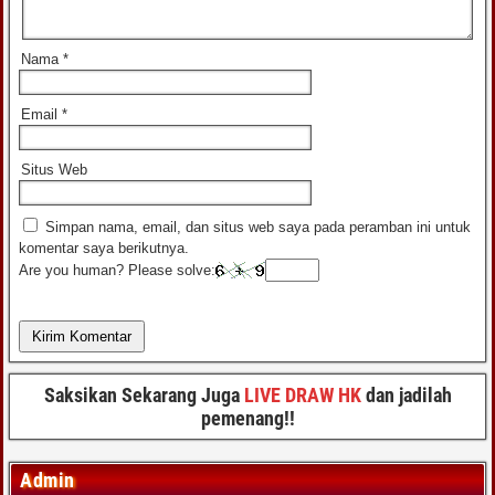
Nama
*
Email
*
Situs Web
Simpan nama, email, dan situs web saya pada peramban ini untuk
komentar saya berikutnya.
Are you human? Please solve:
Saksikan Sekarang Juga
LIVE DRAW HK
dan jadilah
pemenang!!
Admin