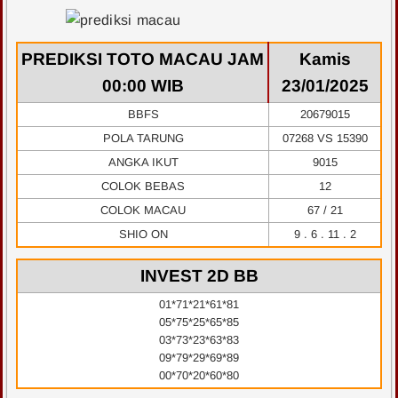
PREDIKSI TOTO MACAU JAM
Kamis
00:00 WIB
23/01/2025
BBFS
20679015
POLA TARUNG
07268 VS 15390
ANGKA IKUT
9015
COLOK BEBAS
12
COLOK MACAU
67 / 21
SHIO ON
9 . 6 . 11 . 2
INVEST 2D BB
01*71*21*61*81
05*75*25*65*85
03*73*23*63*83
09*79*29*69*89
00*70*20*60*80