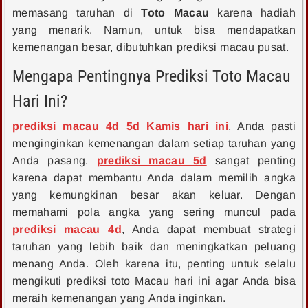
memasang taruhan di
Toto Macau
karena hadiah
yang menarik. Namun, untuk bisa mendapatkan
kemenangan besar, dibutuhkan prediksi macau pusat.
Mengapa Pentingnya Prediksi Toto Macau
Hari Ini?
prediksi macau 4d 5d Kamis hari ini
, Anda pasti
menginginkan kemenangan dalam setiap taruhan yang
Anda pasang.
prediksi macau 5d
sangat penting
karena dapat membantu Anda dalam memilih angka
yang kemungkinan besar akan keluar. Dengan
memahami pola angka yang sering muncul pada
prediksi macau 4d
, Anda dapat membuat strategi
taruhan yang lebih baik dan meningkatkan peluang
menang Anda. Oleh karena itu, penting untuk selalu
mengikuti prediksi toto Macau hari ini agar Anda bisa
meraih kemenangan yang Anda inginkan.