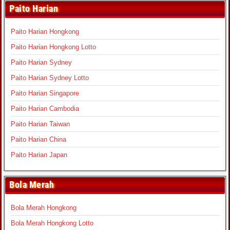
Paito Harian
Paito Harian Hongkong
Paito Harian Hongkong Lotto
Paito Harian Sydney
Paito Harian Sydney Lotto
Paito Harian Singapore
Paito Harian Cambodia
Paito Harian Taiwan
Paito Harian China
Paito Harian Japan
Bola Merah
Bola Merah Hongkong
Bola Merah Hongkong Lotto