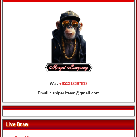
Wa :
+855312397819
Email :
sniper1team@gmail.com
Live Draw