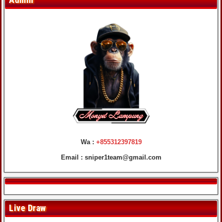
Wa :
+855312397819
Email :
sniper1team@gmail.com
Live Draw