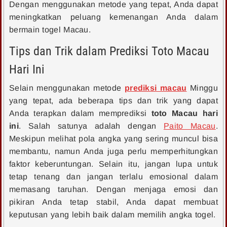
Dengan menggunakan metode yang tepat, Anda dapat
meningkatkan peluang kemenangan Anda dalam
bermain togel Macau.
Tips dan Trik dalam Prediksi Toto Macau
Hari Ini
Selain menggunakan metode
prediksi macau
Minggu
yang tepat, ada beberapa tips dan trik yang dapat
Anda terapkan dalam memprediksi
toto Macau hari
ini
. Salah satunya adalah dengan
Paito Macau
.
Meskipun melihat pola angka yang sering muncul bisa
membantu, namun Anda juga perlu memperhitungkan
faktor keberuntungan. Selain itu, jangan lupa untuk
tetap tenang dan jangan terlalu emosional dalam
memasang taruhan. Dengan menjaga emosi dan
pikiran Anda tetap stabil, Anda dapat membuat
keputusan yang lebih baik dalam memilih angka togel.