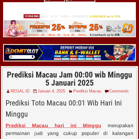
Prediksi Macau Jam 00:00 wib Minggu
5 Januari 2025
REGAL.ID
Januari 4, 2025
Prediksi Macau
Comments
Prediksi Toto Macau 00:01 Wib Hari Ini
Minggu
Prediksi Macau hari ini Minggu
merupakan
permainan judi yang cukup populer di kalangan