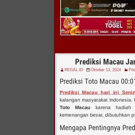
Prediksi Macau Ja
REGAL.ID
Oktober 13, 2024
Pre
Prediksi Toto Macau 00:01
Prediksi Macau hari ini Seni
kalangan masyarakat Indonesia. 
Toto Macau
karena hadiah 
kemenangan besar, dibutuhkan pr
Mengapa Pentingnya Predi