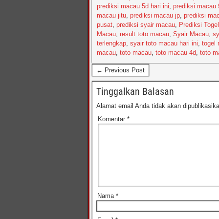
prediksi macau 5d hari ini
,
prediksi macau 
macau jitu
,
prediksi macau jp
,
prediksi ma
pusat
,
prediksi syair macau
,
Prediksi Toge
Macau
,
result toto macau
,
Syair Macau
,
sy
terlengkap
,
syair toto macau hari ini
,
togel
macau
,
toto macau
,
toto macau 4d
,
toto m
← Previous Post
Tinggalkan Balasan
Alamat email Anda tidak akan dipublikasika
Komentar
*
Nama
*