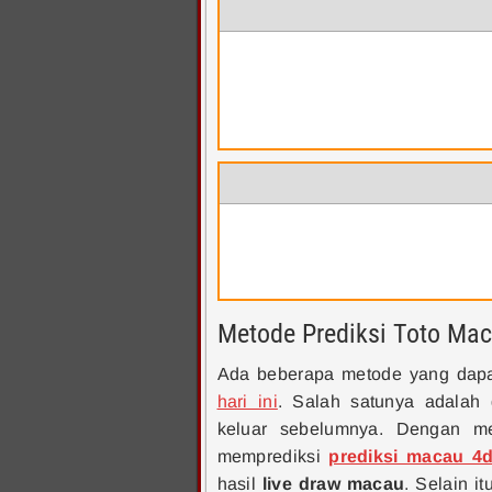
Metode Prediksi Toto Mac
Ada beberapa metode yang dap
hari ini
. Salah satunya adalah
keluar sebelumnya. Dengan me
memprediksi
prediksi macau 4d 
hasil
live draw macau
. Selain 