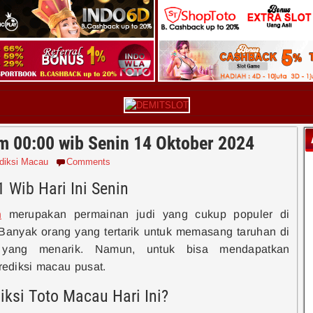
m 00:00 wib Senin 14 Oktober 2024
diksi Macau
Comments
 Wib Hari Ini Senin
n
merupakan permainan judi yang cukup populer di
Banyak orang yang tertarik untuk memasang taruhan di
yang menarik. Namun, untuk bisa mendapatkan
ediksi macau pusat.
ksi Toto Macau Hari Ini?