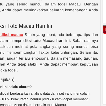
ntu yang sering muncul dalam togel Macau. Dengan
, Anda dapat meningkatkan peluang kemenangan Anda
ksi Toto Macau Hari Ini
ediksi macau
Senin yang tepat, ada beberapa tips dan
dalam memprediksi
toto Macau hari ini
. Salah satunya
eskipun melihat pola angka yang sering muncul bisa
u memperhitungkan faktor keberuntungan. Selain itu,
dan jangan terlalu emosional dalam memasang taruhan.
an Anda tetap stabil, Anda dapat membuat keputusan
gka togel.
iajukan)
i ini selalu akurat?
i dibuat berdasarkan analisis data dan riset yang mendalam.
n 100% keakuratan, namun prediksi kami dapat membantu
enangan Anda dalam bermain togel Macau.