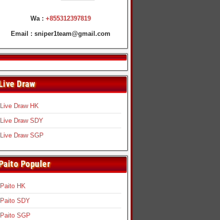
Wa :
+855312397819
Email :
sniper1team@gmail.com
Live Draw
Live Draw HK
Live Draw SDY
Live Draw SGP
Paito Populer
Paito HK
Paito SDY
Paito SGP