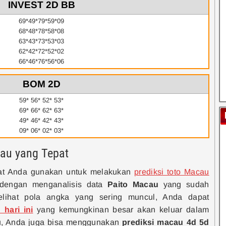
INVEST 2D BB
69*49*79*59*09
68*48*78*58*08
63*43*73*53*03
62*42*72*52*02
66*46*76*56*06
BOM 2D
59* 56* 52* 53*
69* 66* 62* 63*
49* 46* 42* 43*
09* 06* 02* 03*
au yang Tepat
at Anda gunakan untuk melakukan
prediksi toto Macau
 dengan menganalisis data
Paito Macau
yang sudah
lihat pola angka yang sering muncul, Anda dapat
hari ini
yang kemungkinan besar akan keluar dalam
itu, Anda juga bisa menggunakan
prediksi macau 4d 5d