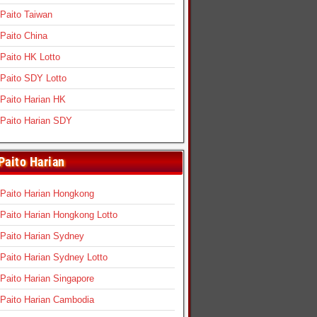
Paito Taiwan
Paito China
Paito HK Lotto
Paito SDY Lotto
Paito Harian HK
Paito Harian SDY
Paito Harian
Paito Harian Hongkong
Paito Harian Hongkong Lotto
Paito Harian Sydney
Paito Harian Sydney Lotto
Paito Harian Singapore
Paito Harian Cambodia