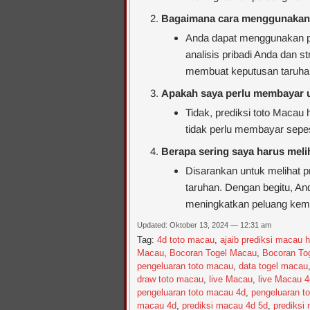
Bagaimana cara menggunakan p
Anda dapat menggunakan pr
analisis pribadi Anda dan st
membuat keputusan taruhan
Apakah saya perlu membayar u
Tidak, prediksi toto Macau 
tidak perlu membayar sepe
Berapa sering saya harus melih
Disarankan untuk melihat p
taruhan. Dengan begitu, And
meningkatkan peluang kem
Updated: Oktober 13, 2024 — 12:31 am
Tag:
4d toto macau
,
ajaib prediksi macau ha
Macau
,
Bocoran Togel Macau
,
Bocoran To
pengeluaran toto macau
,
data togel macau
draw toto macau
,
live Macau
,
live Macau 4
pengeluaran toto macau 4d
,
pengeluaran t
macau 4d
,
prediksi macau 4d 5d
,
prediksi 