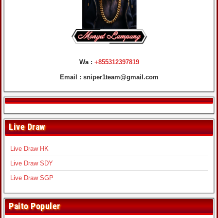
Wa :
+855312397819
Email :
sniper1team@gmail.com
Live Draw
Live Draw HK
Live Draw SDY
Live Draw SGP
Paito Populer