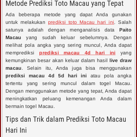
Metode Prediksi Toto Macau yang Tepat
Ada beberapa metode yang dapat Anda gunakan
untuk melakukan
prediksi toto Macau hari ini
. Salah
satunya adalah dengan menganalisis data
Paito
Macau
yang sudah keluar sebelumnya. Dengan
melihat pola angka yang sering muncul, Anda dapat
memprediksi
prediksi macau 4d hari ini
yang
kemungkinan besar akan keluar dalam hasil
live draw
macau
. Selain itu, Anda juga bisa menggunakan
prediksi macau 4d 5d hari ini
atau pola angka
tertentu yang sering muncul dalam togel Macau.
Dengan menggunakan metode yang tepat, Anda dapat
meningkatkan peluang kemenangan Anda dalam
bermain togel Macau.
Tips dan Trik dalam Prediksi Toto Macau
Hari Ini