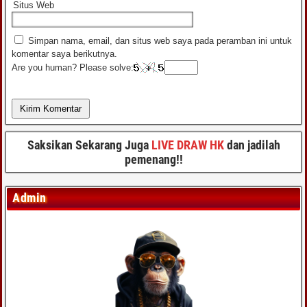
Situs Web
Simpan nama, email, dan situs web saya pada peramban ini untuk
komentar saya berikutnya.
Are you human? Please solve:
Saksikan Sekarang Juga
LIVE DRAW HK
dan jadilah
pemenang!!
Admin