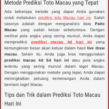
Metode Prediksi Toto Macau yang Tepat
Ada beberapa metode yang dapat Anda gunakan
untuk melakukan
prediksi toto Macau hari ini
. Salah
satunya adalah dengan menganalisis data
Paito
Macau
yang sudah keluar sebelumnya. Dengan
melihat pola angka yang sering muncul, Anda dapat
memprediksi
prediksi macau 4d hari ini
yang
kemungkinan besar akan keluar dalam hasil
live draw
macau
. Selain itu, Anda juga bisa menggunakan
prediksi macau 4d 5d hari ini
atau pola angka
tertentu yang sering muncul dalam togel Macau.
Dengan menggunakan metode yang tepat, Anda dapat
meningkatkan peluang kemenangan Anda dalam
bermain togel Macau.
Tips dan Trik dalam Prediksi Toto Macau
Hari Ini