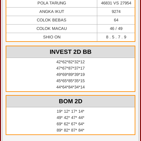
POLA TARUNG
46831 VS 27954
ANGKA IKUT
9274
COLOK BEBAS
64
COLOK MACAU
46 / 49
SHIO ON
8 . 5 . 7 . 9
INVEST 2D BB
42*62*82*32*12
47*67*87*37*17
49*69*89*39*19
45*65*85*35*15
44*64*84*34*14
BOM 2D
19* 12* 17* 14*
49* 42* 47* 44*
69* 62* 67* 64*
89* 82* 87* 84*