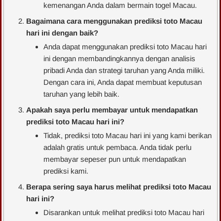
kemenangan Anda dalam bermain togel Macau.
Bagaimana cara menggunakan prediksi toto Macau
hari ini dengan baik?
Anda dapat menggunakan prediksi toto Macau hari
ini dengan membandingkannya dengan analisis
pribadi Anda dan strategi taruhan yang Anda miliki.
Dengan cara ini, Anda dapat membuat keputusan
taruhan yang lebih baik.
Apakah saya perlu membayar untuk mendapatkan
prediksi toto Macau hari ini?
Tidak, prediksi toto Macau hari ini yang kami berikan
adalah gratis untuk pembaca. Anda tidak perlu
membayar sepeser pun untuk mendapatkan
prediksi kami.
Berapa sering saya harus melihat prediksi toto Macau
hari ini?
Disarankan untuk melihat prediksi toto Macau hari