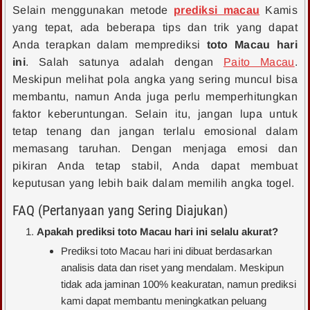
Selain menggunakan metode
prediksi macau
Kamis
yang tepat, ada beberapa tips dan trik yang dapat
Anda terapkan dalam memprediksi
toto Macau hari
ini
. Salah satunya adalah dengan
Paito Macau
.
Meskipun melihat pola angka yang sering muncul bisa
membantu, namun Anda juga perlu memperhitungkan
faktor keberuntungan. Selain itu, jangan lupa untuk
tetap tenang dan jangan terlalu emosional dalam
memasang taruhan. Dengan menjaga emosi dan
pikiran Anda tetap stabil, Anda dapat membuat
keputusan yang lebih baik dalam memilih angka togel.
FAQ (Pertanyaan yang Sering Diajukan)
Apakah prediksi toto Macau hari ini selalu akurat?
Prediksi toto Macau hari ini dibuat berdasarkan
analisis data dan riset yang mendalam. Meskipun
tidak ada jaminan 100% keakuratan, namun prediksi
kami dapat membantu meningkatkan peluang