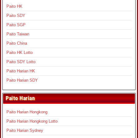
Paito HK
Paito SDY
Paito SGP
Paito Taiwan
Paito China
Paito HK Lotto
Paito SDY Lotto
Paito Harian HK
Paito Harian SDY
Paito Harian
Paito Harian Hongkong
Paito Harian Hongkong Lotto
Paito Harian Sydney