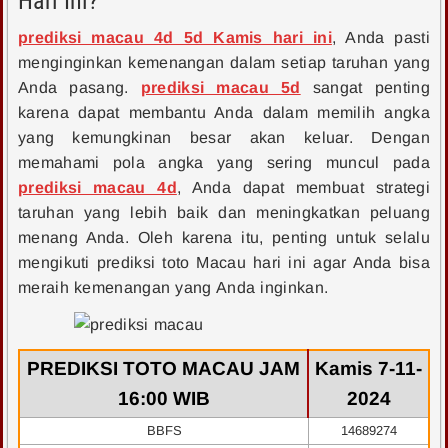
Hari Ini?
prediksi macau 4d 5d Kamis hari ini
, Anda pasti
menginginkan kemenangan dalam setiap taruhan yang
Anda pasang.
prediksi macau 5d
sangat penting
karena dapat membantu Anda dalam memilih angka
yang kemungkinan besar akan keluar. Dengan
memahami pola angka yang sering muncul pada
prediksi macau 4d
, Anda dapat membuat strategi
taruhan yang lebih baik dan meningkatkan peluang
menang Anda. Oleh karena itu, penting untuk selalu
mengikuti prediksi toto Macau hari ini agar Anda bisa
meraih kemenangan yang Anda inginkan.
PREDIKSI TOTO MACAU JAM
Kamis 7-11-
16:00 WIB
2024
BBFS
14689274