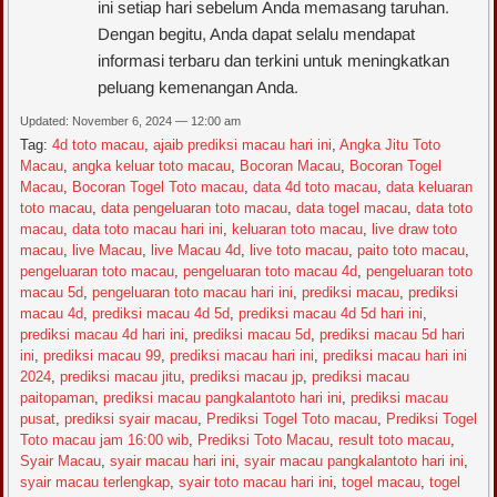
ini setiap hari sebelum Anda memasang taruhan.
Dengan begitu, Anda dapat selalu mendapat
informasi terbaru dan terkini untuk meningkatkan
peluang kemenangan Anda.
Updated: November 6, 2024 — 12:00 am
Tag:
4d toto macau
,
ajaib prediksi macau hari ini
,
Angka Jitu Toto
Macau
,
angka keluar toto macau
,
Bocoran Macau
,
Bocoran Togel
Macau
,
Bocoran Togel Toto macau
,
data 4d toto macau
,
data keluaran
toto macau
,
data pengeluaran toto macau
,
data togel macau
,
data toto
macau
,
data toto macau hari ini
,
keluaran toto macau
,
live draw toto
macau
,
live Macau
,
live Macau 4d
,
live toto macau
,
paito toto macau
,
pengeluaran toto macau
,
pengeluaran toto macau 4d
,
pengeluaran toto
macau 5d
,
pengeluaran toto macau hari ini
,
prediksi macau
,
prediksi
macau 4d
,
prediksi macau 4d 5d
,
prediksi macau 4d 5d hari ini
,
prediksi macau 4d hari ini
,
prediksi macau 5d
,
prediksi macau 5d hari
ini
,
prediksi macau 99
,
prediksi macau hari ini
,
prediksi macau hari ini
2024
,
prediksi macau jitu
,
prediksi macau jp
,
prediksi macau
paitopaman
,
prediksi macau pangkalantoto hari ini
,
prediksi macau
pusat
,
prediksi syair macau
,
Prediksi Togel Toto macau
,
Prediksi Togel
Toto macau jam 16:00 wib
,
Prediksi Toto Macau
,
result toto macau
,
Syair Macau
,
syair macau hari ini
,
syair macau pangkalantoto hari ini
,
syair macau terlengkap
,
syair toto macau hari ini
,
togel macau
,
togel