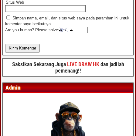
Situs Web
Simpan nama, email, dan situs web saya pada peramban ini untuk
komentar saya berikutnya.
Are you human? Please solve:
Saksikan Sekarang Juga
LIVE DRAW HK
dan jadilah
pemenang!!
Admin