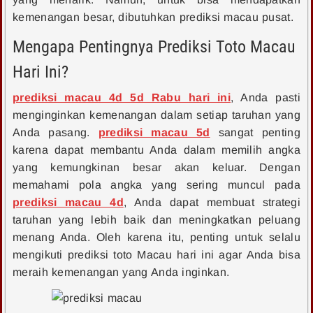
kemenangan besar, dibutuhkan prediksi macau pusat.
Mengapa Pentingnya Prediksi Toto Macau
Hari Ini?
prediksi macau 4d 5d Rabu hari ini
, Anda pasti
menginginkan kemenangan dalam setiap taruhan yang
Anda pasang.
prediksi macau 5d
sangat penting
karena dapat membantu Anda dalam memilih angka
yang kemungkinan besar akan keluar. Dengan
memahami pola angka yang sering muncul pada
prediksi macau 4d
, Anda dapat membuat strategi
taruhan yang lebih baik dan meningkatkan peluang
menang Anda. Oleh karena itu, penting untuk selalu
mengikuti prediksi toto Macau hari ini agar Anda bisa
meraih kemenangan yang Anda inginkan.