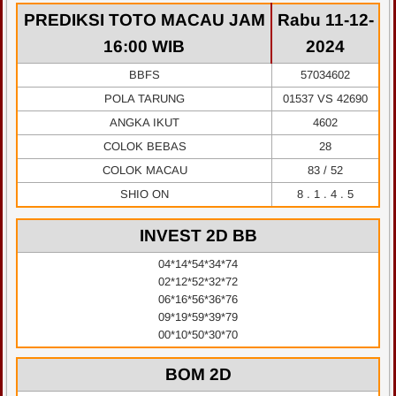
PREDIKSI TOTO MACAU JAM
Rabu 11-12-
16:00 WIB
2024
BBFS
57034602
POLA TARUNG
01537 VS 42690
ANGKA IKUT
4602
COLOK BEBAS
28
COLOK MACAU
83 / 52
SHIO ON
8 . 1 . 4 . 5
INVEST 2D BB
04*14*54*34*74
02*12*52*32*72
06*16*56*36*76
09*19*59*39*79
00*10*50*30*70
BOM 2D