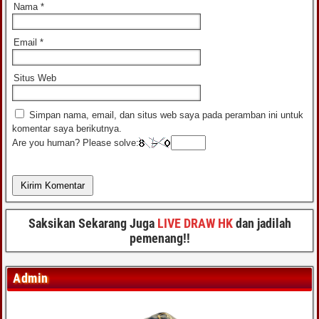
Nama
*
Email
*
Situs Web
Simpan nama, email, dan situs web saya pada peramban ini untuk
komentar saya berikutnya.
Are you human? Please solve:
Saksikan Sekarang Juga
LIVE DRAW HK
dan jadilah
pemenang!!
Admin