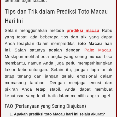
bermain togel Macau.
Tips dan Trik dalam Prediksi Toto Macau
Hari Ini
Selain menggunakan metode
prediksi macau
Rabu
yang tepat, ada beberapa tips dan trik yang dapat
Anda terapkan dalam memprediksi
toto Macau hari
ini
. Salah satunya adalah dengan
Paito Macau
.
Meskipun melihat pola angka yang sering muncul bisa
membantu, namun Anda juga perlu memperhitungkan
faktor keberuntungan. Selain itu, jangan lupa untuk
tetap tenang dan jangan terlalu emosional dalam
memasang taruhan. Dengan menjaga emosi dan
pikiran Anda tetap stabil, Anda dapat membuat
keputusan yang lebih baik dalam memilih angka togel.
FAQ (Pertanyaan yang Sering Diajukan)
Apakah prediksi toto Macau hari ini selalu akurat?