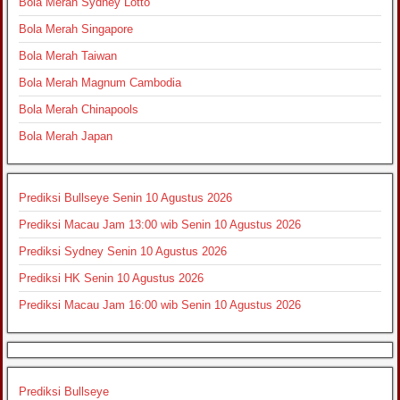
Bola Merah Sydney Lotto
Bola Merah Singapore
Bola Merah Taiwan
Bola Merah Magnum Cambodia
Bola Merah Chinapools
Bola Merah Japan
Prediksi Bullseye Senin 10 Agustus 2026
Prediksi Macau Jam 13:00 wib Senin 10 Agustus 2026
Prediksi Sydney Senin 10 Agustus 2026
Prediksi HK Senin 10 Agustus 2026
Prediksi Macau Jam 16:00 wib Senin 10 Agustus 2026
Prediksi Bullseye