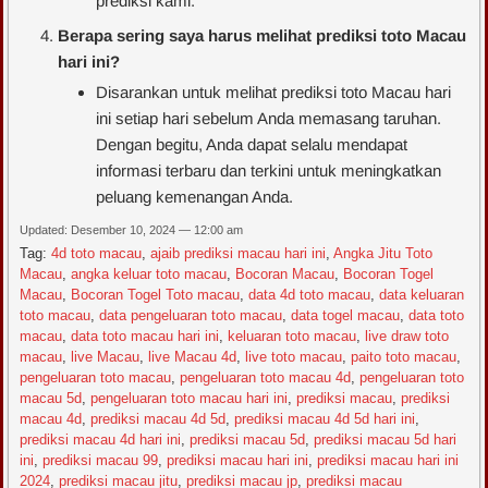
prediksi kami.
Berapa sering saya harus melihat prediksi toto Macau
hari ini?
Disarankan untuk melihat prediksi toto Macau hari
ini setiap hari sebelum Anda memasang taruhan.
Dengan begitu, Anda dapat selalu mendapat
informasi terbaru dan terkini untuk meningkatkan
peluang kemenangan Anda.
Updated: Desember 10, 2024 — 12:00 am
Tag:
4d toto macau
,
ajaib prediksi macau hari ini
,
Angka Jitu Toto
Macau
,
angka keluar toto macau
,
Bocoran Macau
,
Bocoran Togel
Macau
,
Bocoran Togel Toto macau
,
data 4d toto macau
,
data keluaran
toto macau
,
data pengeluaran toto macau
,
data togel macau
,
data toto
macau
,
data toto macau hari ini
,
keluaran toto macau
,
live draw toto
macau
,
live Macau
,
live Macau 4d
,
live toto macau
,
paito toto macau
,
pengeluaran toto macau
,
pengeluaran toto macau 4d
,
pengeluaran toto
macau 5d
,
pengeluaran toto macau hari ini
,
prediksi macau
,
prediksi
macau 4d
,
prediksi macau 4d 5d
,
prediksi macau 4d 5d hari ini
,
prediksi macau 4d hari ini
,
prediksi macau 5d
,
prediksi macau 5d hari
ini
,
prediksi macau 99
,
prediksi macau hari ini
,
prediksi macau hari ini
2024
,
prediksi macau jitu
,
prediksi macau jp
,
prediksi macau