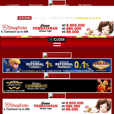
Luxiototo
Teriostoto
Manggatoto
Mcitytoto
Peraktoto