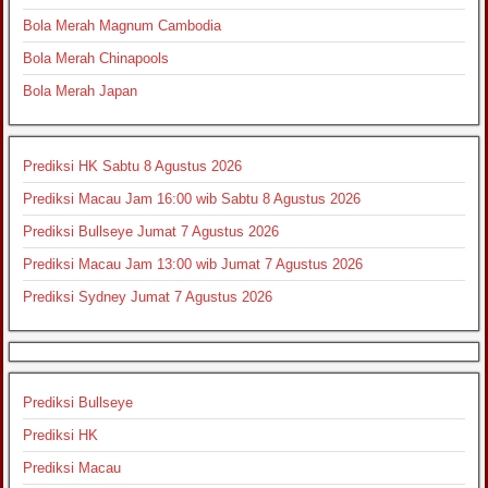
Bola Merah Magnum Cambodia
Bola Merah Chinapools
Bola Merah Japan
Prediksi HK Sabtu 8 Agustus 2026
Prediksi Macau Jam 16:00 wib Sabtu 8 Agustus 2026
Prediksi Bullseye Jumat 7 Agustus 2026
Prediksi Macau Jam 13:00 wib Jumat 7 Agustus 2026
Prediksi Sydney Jumat 7 Agustus 2026
Prediksi Bullseye
Prediksi HK
Prediksi Macau