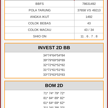
BBFS
78631492
POLA TARUNG
37658 VS 49213
ANGKA IKUT
1492
COLOK BEBAS
43
COLOK MACAU
43 / 34
SHIO ON
11 . 6 . 7 . 8
INVEST 2D BB
34*74*64*54*84
39*79*69*59*89
32*72*62*52*82
31*71*61*51*81
33*73*63*53*83
BOM 2D
71* 74* 79* 72*
81* 84* 89* 82*
61* 64* 69* 62*
31* 34* 39* 32*