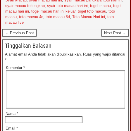
Syair Macau
,
syair macau hari ini
,
syair macau pangkalantoto hari ini
,
syair macau terlengkap
,
syair toto macau hari ini
,
togel macau
,
togel
macau hari ini
,
togel macau hari ini keluar
,
togel toto macau
,
toto
macau
,
toto macau 4d
,
toto macau 5d
,
Toto Macau Hari ini
,
toto
macau live
← Previous Post
Next Post →
Tinggalkan Balasan
Alamat email Anda tidak akan dipublikasikan.
Ruas yang wajib ditandai
*
Komentar
*
Nama
*
Email
*