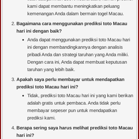
kami dapat membantu meningkatkan peluang
kemenangan Anda dalam bermain togel Macau.
Bagaimana cara menggunakan prediksi toto Macau
hari ini dengan baik?
Anda dapat menggunakan prediksi toto Macau hari
ini dengan membandingkannya dengan analisis
pribadi Anda dan strategi taruhan yang Anda miliki.
Dengan cara ini, Anda dapat membuat keputusan
taruhan yang lebih baik.
Apakah saya perlu membayar untuk mendapatkan
prediksi toto Macau hari ini?
Tidak, prediksi toto Macau hari ini yang kami berikan
adalah gratis untuk pembaca. Anda tidak perlu
membayar sepeser pun untuk mendapatkan
prediksi kami.
Berapa sering saya harus melihat prediksi toto Macau
hari ini?