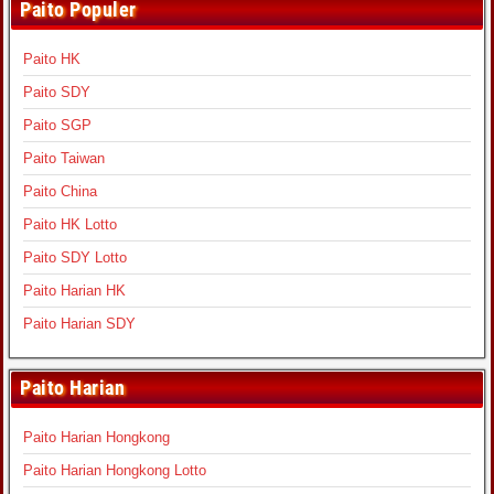
Paito Populer
Paito HK
Paito SDY
Paito SGP
Paito Taiwan
Paito China
Paito HK Lotto
Paito SDY Lotto
Paito Harian HK
Paito Harian SDY
Paito Harian
Paito Harian Hongkong
Paito Harian Hongkong Lotto