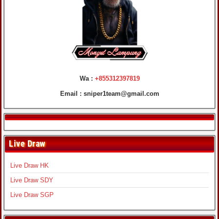
Wa :
+855312397819
Email :
sniper1team@gmail.com
Live Draw
Live Draw HK
Live Draw SDY
Live Draw SGP