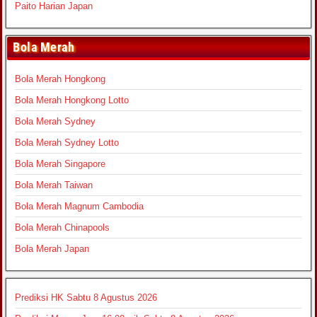
Paito Harian Japan
Bola Merah
Bola Merah Hongkong
Bola Merah Hongkong Lotto
Bola Merah Sydney
Bola Merah Sydney Lotto
Bola Merah Singapore
Bola Merah Taiwan
Bola Merah Magnum Cambodia
Bola Merah Chinapools
Bola Merah Japan
Prediksi HK Sabtu 8 Agustus 2026