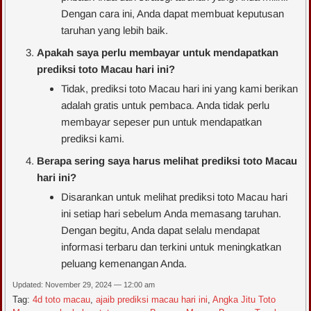
Dengan cara ini, Anda dapat membuat keputusan
taruhan yang lebih baik.
Apakah saya perlu membayar untuk mendapatkan
prediksi toto Macau hari ini?
Tidak, prediksi toto Macau hari ini yang kami berikan
adalah gratis untuk pembaca. Anda tidak perlu
membayar sepeser pun untuk mendapatkan
prediksi kami.
Berapa sering saya harus melihat prediksi toto Macau
hari ini?
Disarankan untuk melihat prediksi toto Macau hari
ini setiap hari sebelum Anda memasang taruhan.
Dengan begitu, Anda dapat selalu mendapat
informasi terbaru dan terkini untuk meningkatkan
peluang kemenangan Anda.
Updated: November 29, 2024 — 12:00 am
Tag:
4d toto macau
,
ajaib prediksi macau hari ini
,
Angka Jitu Toto