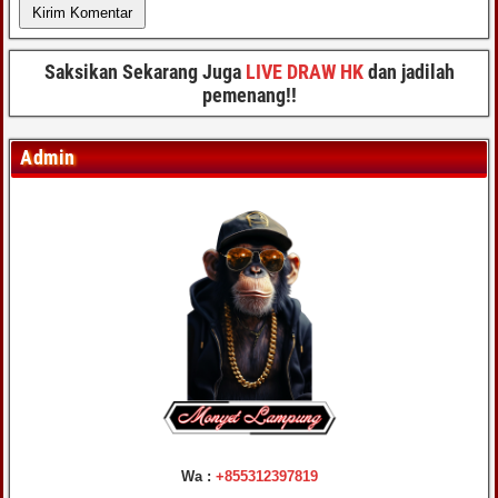
Saksikan Sekarang Juga
LIVE DRAW HK
dan jadilah
pemenang!!
Admin
Wa :
+855312397819