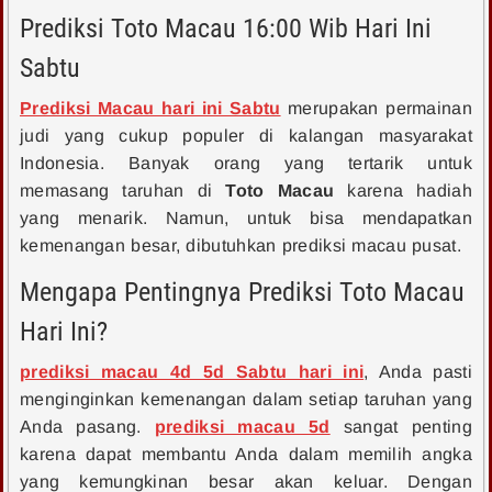
Prediksi Toto Macau 16:00 Wib Hari Ini
Sabtu
Prediksi Macau hari ini Sabtu
merupakan permainan
judi yang cukup populer di kalangan masyarakat
Indonesia. Banyak orang yang tertarik untuk
memasang taruhan di
Toto Macau
karena hadiah
yang menarik. Namun, untuk bisa mendapatkan
kemenangan besar, dibutuhkan prediksi macau pusat.
Mengapa Pentingnya Prediksi Toto Macau
Hari Ini?
prediksi macau 4d 5d Sabtu hari ini
, Anda pasti
menginginkan kemenangan dalam setiap taruhan yang
Anda pasang.
prediksi macau 5d
sangat penting
karena dapat membantu Anda dalam memilih angka
yang kemungkinan besar akan keluar. Dengan