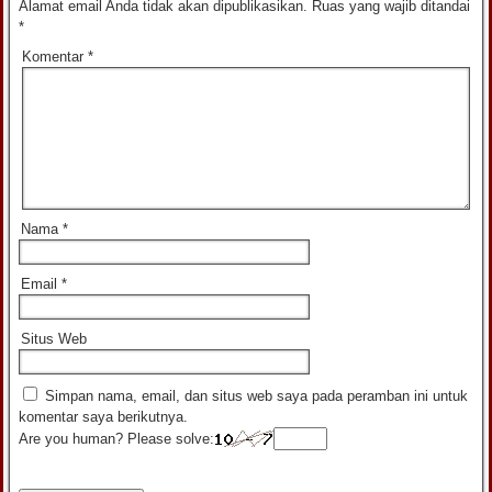
Alamat email Anda tidak akan dipublikasikan.
Ruas yang wajib ditandai
*
Komentar
*
Nama
*
Email
*
Situs Web
Simpan nama, email, dan situs web saya pada peramban ini untuk
komentar saya berikutnya.
Are you human? Please solve: