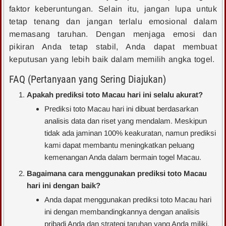
faktor keberuntungan. Selain itu, jangan lupa untuk
tetap tenang dan jangan terlalu emosional dalam
memasang taruhan. Dengan menjaga emosi dan
pikiran Anda tetap stabil, Anda dapat membuat
keputusan yang lebih baik dalam memilih angka togel.
FAQ (Pertanyaan yang Sering Diajukan)
Apakah prediksi toto Macau hari ini selalu akurat?
Prediksi toto Macau hari ini dibuat berdasarkan
analisis data dan riset yang mendalam. Meskipun
tidak ada jaminan 100% keakuratan, namun prediksi
kami dapat membantu meningkatkan peluang
kemenangan Anda dalam bermain togel Macau.
Bagaimana cara menggunakan prediksi toto Macau
hari ini dengan baik?
Anda dapat menggunakan prediksi toto Macau hari
ini dengan membandingkannya dengan analisis
pribadi Anda dan strategi taruhan yang Anda miliki.