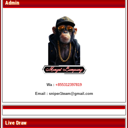
Admin
Wa :
+855312397819
Email :
sniper1team@gmail.com
Live Draw