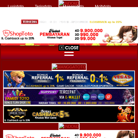
Luxiototo
Teriostoto
Manggatoto
Mcitytoto
Peraktoto