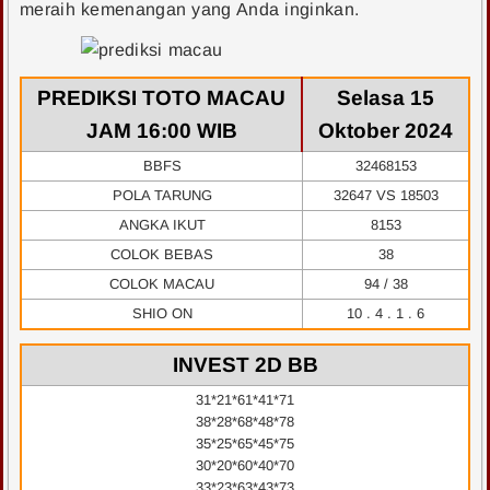
meraih kemenangan yang Anda inginkan.
PREDIKSI TOTO MACAU
Selasa 15
JAM 16:00 WIB
Oktober 2024
BBFS
32468153
POLA TARUNG
32647 VS 18503
ANGKA IKUT
8153
COLOK BEBAS
38
COLOK MACAU
94 / 38
SHIO ON
10 . 4 . 1 . 6
INVEST 2D BB
31*21*61*41*71
38*28*68*48*78
35*25*65*45*75
30*20*60*40*70
33*23*63*43*73