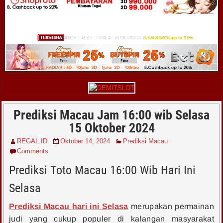
Prediksi Macau Jam 16:00 wib Selasa
15 Oktober 2024
REGAL.ID
Oktober 14, 2024
Prediksi Macau
Comments
Prediksi Toto Macau 16:00 Wib Hari Ini
Selasa
Prediksi Macau hari ini Selasa
merupakan permainan
judi yang cukup populer di kalangan masyarakat