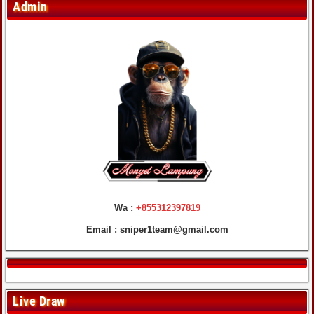
Admin
Wa :
+855312397819
Email :
sniper1team@gmail.com
Live Draw