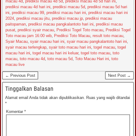
macau 4d
,
prediksi macau 4d 5d
,
prediksi macau 4d 5d hari ini
,
prediksi macau 4d hari ini
,
prediksi macau 5d
,
prediksi macau 5d hari
ini
,
prediksi macau 99
,
prediksi macau hari ini
,
prediksi macau hari ini
2024
,
prediksi macau jitu
,
prediksi macau jp
,
prediksi macau
paitopaman
,
prediksi macau pangkalantoto hari ini
,
prediksi macau
pusat
,
prediksi syair macau
,
Prediksi Togel Toto macau
,
Prediksi Togel
Toto macau jam 16:00 wib
,
Prediksi Toto Macau
,
result toto macau
,
Syair Macau
,
syair macau hari ini
,
syair macau pangkalantoto hari ini
,
syair macau terlengkap
,
syair toto macau hari ini
,
togel macau
,
togel
macau hari ini
,
togel macau hari ini keluar
,
togel toto macau
,
toto
macau
,
toto macau 4d
,
toto macau 5d
,
Toto Macau Hari ini
,
toto
macau live
← Previous Post
Next Post →
Tinggalkan Balasan
Alamat email Anda tidak akan dipublikasikan.
Ruas yang wajib ditandai
*
Komentar
*