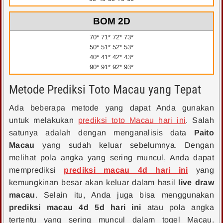
BOM 2D
70* 71* 72* 73*
50* 51* 52* 53*
40* 41* 42* 43*
90* 91* 92* 93*
Metode Prediksi Toto Macau yang Tepat
Ada beberapa metode yang dapat Anda gunakan
untuk melakukan
prediksi toto Macau hari ini
. Salah
satunya adalah dengan menganalisis data
Paito
Macau
yang sudah keluar sebelumnya. Dengan
melihat pola angka yang sering muncul, Anda dapat
memprediksi
prediksi macau 4d hari ini
yang
kemungkinan besar akan keluar dalam hasil
live draw
macau
. Selain itu, Anda juga bisa menggunakan
prediksi macau 4d 5d hari ini
atau pola angka
tertentu yang sering muncul dalam togel Macau.