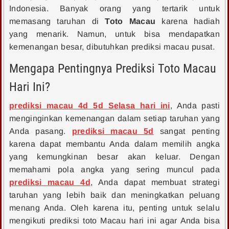
Indonesia. Banyak orang yang tertarik untuk
memasang taruhan di
Toto Macau
karena hadiah
yang menarik. Namun, untuk bisa mendapatkan
kemenangan besar, dibutuhkan prediksi macau pusat.
Mengapa Pentingnya Prediksi Toto Macau
Hari Ini?
prediksi macau 4d 5d Selasa hari ini
, Anda pasti
menginginkan kemenangan dalam setiap taruhan yang
Anda pasang.
prediksi macau 5d
sangat penting
karena dapat membantu Anda dalam memilih angka
yang kemungkinan besar akan keluar. Dengan
memahami pola angka yang sering muncul pada
prediksi macau 4d
, Anda dapat membuat strategi
taruhan yang lebih baik dan meningkatkan peluang
menang Anda. Oleh karena itu, penting untuk selalu
mengikuti prediksi toto Macau hari ini agar Anda bisa