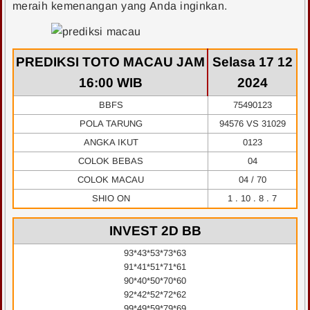
meraih kemenangan yang Anda inginkan.
PREDIKSI TOTO MACAU JAM
Selasa 17 12
16:00 WIB
2024
BBFS
75490123
POLA TARUNG
94576 VS 31029
ANGKA IKUT
0123
COLOK BEBAS
04
COLOK MACAU
04 / 70
SHIO ON
1 . 10 . 8 . 7
INVEST 2D BB
93*43*53*73*63
91*41*51*71*61
90*40*50*70*60
92*42*52*72*62
99*49*59*79*69