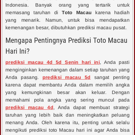
Indonesia. Banyak orang yang tertarik untuk
memasang taruhan di
Toto Macau
karena hadiah
yang menarik. Namun, untuk bisa mendapatkan
kemenangan besar, dibutuhkan prediksi macau pusat.
Mengapa Pentingnya Prediksi Toto Macau
Hari Ini?
prediksi macau 4d 5d Senin hari ini
, Anda pasti
menginginkan kemenangan dalam setiap taruhan yang
Anda pasang.
prediksi macau 5d
sangat penting
karena dapat membantu Anda dalam memilih angka
yang kemungkinan besar akan keluar. Dengan
memahami pola angka yang sering muncul pada
prediksi macau 4d
, Anda dapat membuat strategi
taruhan yang lebih baik dan meningkatkan peluang
menang Anda. Oleh karena itu, penting untuk selalu
mengikuti prediksi toto Macau hari ini agar Anda bisa