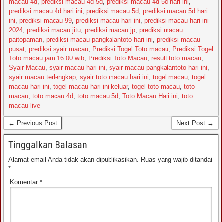
macau 4d
,
prediksi macau 4d 5d
,
prediksi macau 4d 5d hari ini
,
prediksi macau 4d hari ini
,
prediksi macau 5d
,
prediksi macau 5d hari
ini
,
prediksi macau 99
,
prediksi macau hari ini
,
prediksi macau hari ini
2024
,
prediksi macau jitu
,
prediksi macau jp
,
prediksi macau
paitopaman
,
prediksi macau pangkalantoto hari ini
,
prediksi macau
pusat
,
prediksi syair macau
,
Prediksi Togel Toto macau
,
Prediksi Togel
Toto macau jam 16:00 wib
,
Prediksi Toto Macau
,
result toto macau
,
Syair Macau
,
syair macau hari ini
,
syair macau pangkalantoto hari ini
,
syair macau terlengkap
,
syair toto macau hari ini
,
togel macau
,
togel
macau hari ini
,
togel macau hari ini keluar
,
togel toto macau
,
toto
macau
,
toto macau 4d
,
toto macau 5d
,
Toto Macau Hari ini
,
toto
macau live
← Previous Post
Next Post →
Tinggalkan Balasan
Alamat email Anda tidak akan dipublikasikan.
Ruas yang wajib ditandai
*
Komentar
*