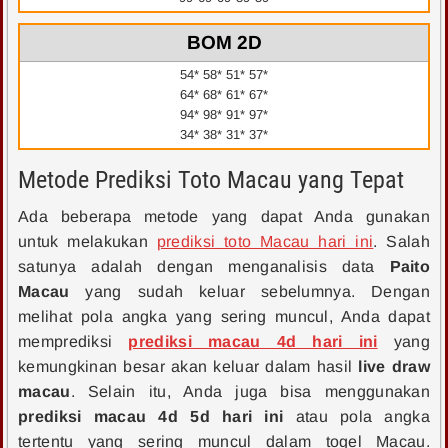
BOM 2D
54* 58* 51* 57*
64* 68* 61* 67*
94* 98* 91* 97*
34* 38* 31* 37*
Metode Prediksi Toto Macau yang Tepat
Ada beberapa metode yang dapat Anda gunakan
untuk melakukan
prediksi toto Macau hari ini
. Salah
satunya adalah dengan menganalisis data
Paito
Macau
yang sudah keluar sebelumnya. Dengan
melihat pola angka yang sering muncul, Anda dapat
memprediksi
prediksi macau 4d hari ini
yang
kemungkinan besar akan keluar dalam hasil
live draw
macau
. Selain itu, Anda juga bisa menggunakan
prediksi macau 4d 5d hari ini
atau pola angka
tertentu yang sering muncul dalam togel Macau.