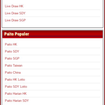
Live Draw HK
Live Draw SDY
Live Draw SGP
Paito Populer
Paito HK
Paito SDY
Paito SGP
Paito Taiwan
Paito China
Paito HK Lotto
Paito SDY Lotto
Paito Harian HK
Paito Harian SDY