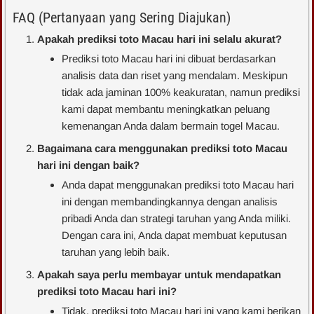
FAQ (Pertanyaan yang Sering Diajukan)
Apakah prediksi toto Macau hari ini selalu akurat?
Prediksi toto Macau hari ini dibuat berdasarkan
analisis data dan riset yang mendalam. Meskipun
tidak ada jaminan 100% keakuratan, namun prediksi
kami dapat membantu meningkatkan peluang
kemenangan Anda dalam bermain togel Macau.
Bagaimana cara menggunakan prediksi toto Macau
hari ini dengan baik?
Anda dapat menggunakan prediksi toto Macau hari
ini dengan membandingkannya dengan analisis
pribadi Anda dan strategi taruhan yang Anda miliki.
Dengan cara ini, Anda dapat membuat keputusan
taruhan yang lebih baik.
Apakah saya perlu membayar untuk mendapatkan
prediksi toto Macau hari ini?
Tidak, prediksi toto Macau hari ini yang kami berikan