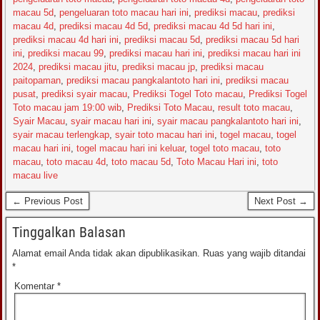
macau 5d
,
pengeluaran toto macau hari ini
,
prediksi macau
,
prediksi
macau 4d
,
prediksi macau 4d 5d
,
prediksi macau 4d 5d hari ini
,
prediksi macau 4d hari ini
,
prediksi macau 5d
,
prediksi macau 5d hari
ini
,
prediksi macau 99
,
prediksi macau hari ini
,
prediksi macau hari ini
2024
,
prediksi macau jitu
,
prediksi macau jp
,
prediksi macau
paitopaman
,
prediksi macau pangkalantoto hari ini
,
prediksi macau
pusat
,
prediksi syair macau
,
Prediksi Togel Toto macau
,
Prediksi Togel
Toto macau jam 19:00 wib
,
Prediksi Toto Macau
,
result toto macau
,
Syair Macau
,
syair macau hari ini
,
syair macau pangkalantoto hari ini
,
syair macau terlengkap
,
syair toto macau hari ini
,
togel macau
,
togel
macau hari ini
,
togel macau hari ini keluar
,
togel toto macau
,
toto
macau
,
toto macau 4d
,
toto macau 5d
,
Toto Macau Hari ini
,
toto
macau live
← Previous Post
Next Post →
Tinggalkan Balasan
Alamat email Anda tidak akan dipublikasikan.
Ruas yang wajib ditandai
*
Komentar
*