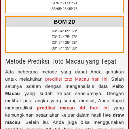
51*61*21*31*71
55*65*25*35*75
BOM 2D
60* 64* 65* 68*
70* 74* 75* 78*
20* 24* 25* 28*
30* 34* 35* 38*
Metode Prediksi Toto Macau yang Tepat
Ada beberapa metode yang dapat Anda gunakan
untuk melakukan
prediksi toto Macau hari ini
. Salah
satunya adalah dengan menganalisis data
Paito
Macau
yang sudah keluar sebelumnya. Dengan
melihat pola angka yang sering muncul, Anda dapat
memprediksi
prediksi macau 4d hari ini
yang
kemungkinan besar akan keluar dalam hasil
live draw
macau
. Selain itu, Anda juga bisa menggunakan