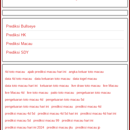
Prediksi Bullseye
Prediksi HK
Prediksi Macau
Prediksi SDY
4d toto macau
ajaib prediksi macau hari ini
angka keluar toto macau
data 4d toto macau
data keluaran toto macau
data togel macau
data toto macau hari ini
keluaran toto macau
live draw toto macau
live Macau
live Macau 4d
live toto macau
paito toto macau
pengeluaran toto macau
pengeluaran toto macau 4d
pengeluaran toto macau 5d
pengeluaran toto macau hari ini
prediksi macau
prediksi macau 4d
prediksi macau 4d 5d
prediksi macau 4d 5d hari ini
prediksi macau 4d hari ini
prediksi macau 5d
prediksi macau 99
prediksi macau hari ini
prediksi macau hari ini 2024
prediksi macau jitu
prediksi macau jp