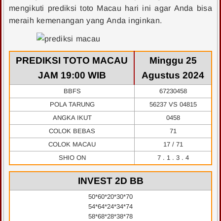
mengikuti prediksi toto Macau hari ini agar Anda bisa
meraih kemenangan yang Anda inginkan.
PREDIKSI TOTO MACAU
Minggu 25
JAM 19:00 WIB
Agustus 2024
BBFS
67230458
POLA TARUNG
56237 VS 04815
ANGKA IKUT
0458
COLOK BEBAS
71
COLOK MACAU
17 / 71
SHIO ON
7 . 1 . 3 . 4
INVEST 2D BB
50*60*20*30*70
54*64*24*34*74
58*68*28*38*78