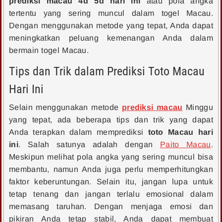
prediksi macau 4d 5d hari ini
atau pola angka
tertentu yang sering muncul dalam togel Macau.
Dengan menggunakan metode yang tepat, Anda dapat
meningkatkan peluang kemenangan Anda dalam
bermain togel Macau.
Tips dan Trik dalam Prediksi Toto Macau
Hari Ini
Selain menggunakan metode
prediksi macau
Minggu
yang tepat, ada beberapa tips dan trik yang dapat
Anda terapkan dalam memprediksi
toto Macau hari
ini
. Salah satunya adalah dengan
Paito Macau
.
Meskipun melihat pola angka yang sering muncul bisa
membantu, namun Anda juga perlu memperhitungkan
faktor keberuntungan. Selain itu, jangan lupa untuk
tetap tenang dan jangan terlalu emosional dalam
memasang taruhan. Dengan menjaga emosi dan
pikiran Anda tetap stabil, Anda dapat membuat