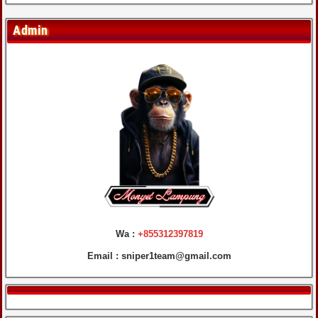
Admin
Wa :
+855312397819
Email :
sniper1team@gmail.com