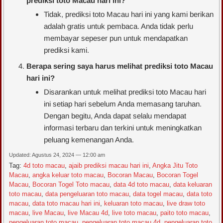
prediksi toto Macau hari ini?
Tidak, prediksi toto Macau hari ini yang kami berikan
adalah gratis untuk pembaca. Anda tidak perlu
membayar sepeser pun untuk mendapatkan
prediksi kami.
Berapa sering saya harus melihat prediksi toto Macau
hari ini?
Disarankan untuk melihat prediksi toto Macau hari
ini setiap hari sebelum Anda memasang taruhan.
Dengan begitu, Anda dapat selalu mendapat
informasi terbaru dan terkini untuk meningkatkan
peluang kemenangan Anda.
Updated: Agustus 24, 2024 — 12:00 am
Tag:
4d toto macau
,
ajaib prediksi macau hari ini
,
Angka Jitu Toto
Macau
,
angka keluar toto macau
,
Bocoran Macau
,
Bocoran Togel
Macau
,
Bocoran Togel Toto macau
,
data 4d toto macau
,
data keluaran
toto macau
,
data pengeluaran toto macau
,
data togel macau
,
data toto
macau
,
data toto macau hari ini
,
keluaran toto macau
,
live draw toto
macau
,
live Macau
,
live Macau 4d
,
live toto macau
,
paito toto macau
,
pengeluaran toto macau
,
pengeluaran toto macau 4d
,
pengeluaran toto