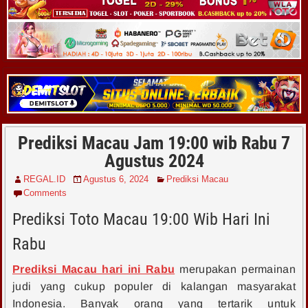
Prediksi Macau Jam 19:00 wib Rabu 7
Agustus 2024
REGAL.ID
Agustus 6, 2024
Prediksi Macau
Comments
Prediksi Toto Macau 19:00 Wib Hari Ini
Rabu
Prediksi Macau hari ini Rabu
merupakan permainan
judi yang cukup populer di kalangan masyarakat
Indonesia. Banyak orang yang tertarik untuk