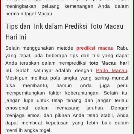
meningkatkan peluang kemenangan Anda dalam
bermain togel Macau.
Tips dan Trik dalam Prediksi Toto Macau
Hari Ini
Selain menggunakan metode
prediksi macau
Rabu
yang tepat, ada beberapa tips dan trik yang dapat
Anda terapkan dalam memprediksi
toto Macau hari
ini
. Salah satunya adalah dengan
Paito Macau
.
Meskipun melihat pola angka yang sering muncul
bisa membantu, namun Anda juga perlu
memperhitungkan faktor keberuntungan. Selain itu,
jangan lupa untuk tetap tenang dan jangan terlalu
emosional dalam memasang taruhan. Dengan
menjaga emosi dan pikiran Anda tetap stabil, Anda
dapat membuat keputusan yang lebih baik dalam
memilih angka togel.