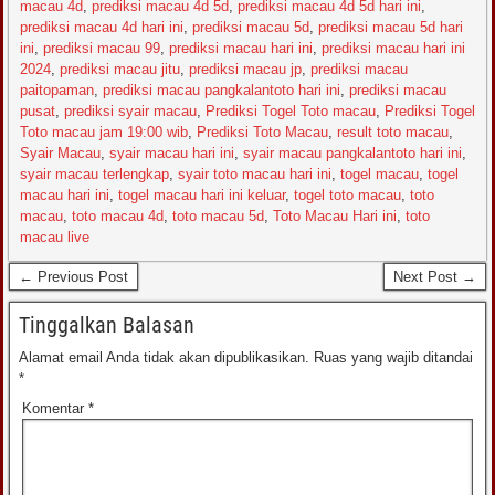
macau 4d
,
prediksi macau 4d 5d
,
prediksi macau 4d 5d hari ini
,
prediksi macau 4d hari ini
,
prediksi macau 5d
,
prediksi macau 5d hari
ini
,
prediksi macau 99
,
prediksi macau hari ini
,
prediksi macau hari ini
2024
,
prediksi macau jitu
,
prediksi macau jp
,
prediksi macau
paitopaman
,
prediksi macau pangkalantoto hari ini
,
prediksi macau
pusat
,
prediksi syair macau
,
Prediksi Togel Toto macau
,
Prediksi Togel
Toto macau jam 19:00 wib
,
Prediksi Toto Macau
,
result toto macau
,
Syair Macau
,
syair macau hari ini
,
syair macau pangkalantoto hari ini
,
syair macau terlengkap
,
syair toto macau hari ini
,
togel macau
,
togel
macau hari ini
,
togel macau hari ini keluar
,
togel toto macau
,
toto
macau
,
toto macau 4d
,
toto macau 5d
,
Toto Macau Hari ini
,
toto
macau live
← Previous Post
Next Post →
Tinggalkan Balasan
Alamat email Anda tidak akan dipublikasikan.
Ruas yang wajib ditandai
*
Komentar
*