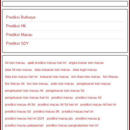
Prediksi Bullseye
Prediksi HK
Prediksi Macau
Prediksi SDY
4d toto macau
ajaib prediksi macau hari ini
angka keluar toto macau
data 4d toto macau
data keluaran toto macau
data togel macau
data toto macau hari ini
keluaran toto macau
live draw toto macau
live Macau
live Macau 4d
live toto macau
paito toto macau
pengeluaran toto macau
pengeluaran toto macau 4d
pengeluaran toto macau 5d
pengeluaran toto macau hari ini
prediksi macau
prediksi macau 4d
prediksi macau 4d 5d
prediksi macau 4d 5d hari ini
prediksi macau 4d hari ini
prediksi macau 5d
prediksi macau 99
prediksi macau hari ini
prediksi macau hari ini 2024
prediksi macau jitu
prediksi macau jp
prediksi macau paitopaman
prediksi macau pangkalantoto hari ini