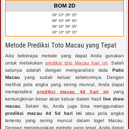
BOM 2D
28* 23* 29* 25*
48* 43* 49* 45*
38* 33* 39* 35*
18* 13* 19* 15*
Metode Prediksi Toto Macau yang Tepat
Ada beberapa metode yang dapat Anda gunakan
untuk melakukan
prediksi toto Macau hari ini
. Salah
satunya adalah dengan menganalisis data
Paito
Macau
yang sudah keluar sebelumnya. Dengan
melihat pola angka yang sering muncul, Anda dapat
memprediksi
prediksi macau 4d hari ini
yang
kemungkinan besar akan keluar dalam hasil
live draw
macau
. Selain itu, Anda juga bisa menggunakan
prediksi macau 4d 5d hari ini
atau pola angka
tertentu yang sering muncul dalam togel Macau.
Dengan menggunakan metode yang tepat, Anda dapat