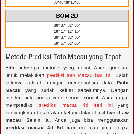
88*48*38*18*68
BOM 2D
88* 87* 82* 85*
18* 17* 12* 15*
38* 37* 32* 35*
68* 67* 62* 65*
Metode Prediksi Toto Macau yang Tepat
Ada beberapa metode yang dapat Anda gunakan
untuk melakukan
prediksi toto Macau hari ini
. Salah
satunya adalah dengan menganalisis data
Paito
Macau
yang sudah keluar sebelumnya. Dengan
melihat pola angka yang sering muncul, Anda dapat
memprediksi
prediksi macau 4d hari ini
yang
kemungkinan besar akan keluar dalam hasil
live draw
macau
. Selain itu, Anda juga bisa menggunakan
prediksi macau 4d 5d hari ini
atau pola angka