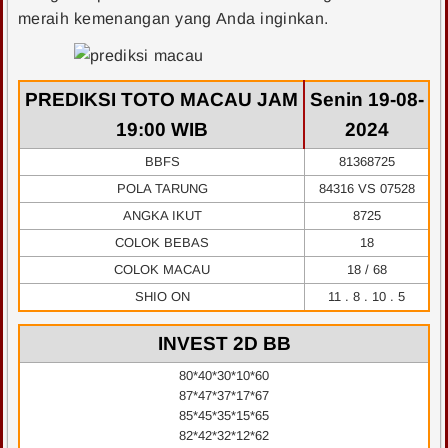
meraih kemenangan yang Anda inginkan.
PREDIKSI TOTO MACAU JAM
Senin 19-08-
19:00 WIB
2024
BBFS
81368725
POLA TARUNG
84316 VS 07528
ANGKA IKUT
8725
COLOK BEBAS
18
COLOK MACAU
18 / 68
SHIO ON
11 . 8 . 10 . 5
INVEST 2D BB
80*40*30*10*60
87*47*37*17*67
85*45*35*15*65
82*42*32*12*62