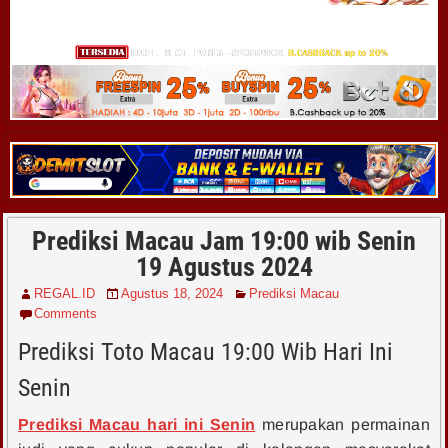
Prediksi Macau Jam 19:00 wib Senin
19 Agustus 2024
REGAL.ID
Agustus 18, 2024
Prediksi Macau
Comments
Prediksi Toto Macau 19:00 Wib Hari Ini
Senin
Prediksi Macau hari ini Senin
merupakan permainan