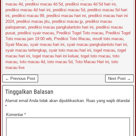
macau 4d
,
prediksi macau 4d 5d
,
prediksi macau 4d 5d hari ini
,
prediksi macau 4d hari ini
,
prediksi macau 5d
,
prediksi macau 5d hari
ini
,
prediksi macau 99
,
prediksi macau hari ini
,
prediksi macau hari ini
2024
,
prediksi macau jitu
,
prediksi macau jp
,
prediksi macau
paitopaman
,
prediksi macau pangkalantoto hari ini
,
prediksi macau
pusat
,
prediksi syair macau
,
Prediksi Togel Toto macau
,
Prediksi Togel
Toto macau jam 19:00 wib
,
Prediksi Toto Macau
,
result toto macau
,
Syair Macau
,
syair macau hari ini
,
syair macau pangkalantoto hari ini
,
syair macau terlengkap
,
syair toto macau hari ini
,
togel macau
,
togel
macau hari ini
,
togel macau hari ini keluar
,
togel toto macau
,
toto
macau
,
toto macau 4d
,
toto macau 5d
,
Toto Macau Hari ini
,
toto
macau live
← Previous Post
Next Post →
Tinggalkan Balasan
Alamat email Anda tidak akan dipublikasikan.
Ruas yang wajib ditandai
*
Komentar
*