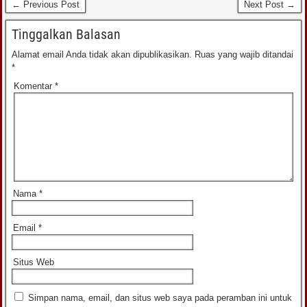
← Previous Post
Next Post →
Tinggalkan Balasan
Alamat email Anda tidak akan dipublikasikan.
Ruas yang wajib ditandai
*
Komentar
*
Nama
*
Email
*
Situs Web
Simpan nama, email, dan situs web saya pada peramban ini untuk