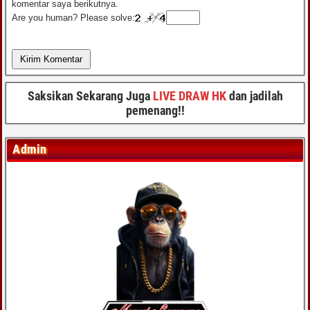
komentar saya berikutnya.
Are you human? Please solve:
Saksikan Sekarang Juga
LIVE DRAW HK
dan jadilah
pemenang!!
Admin