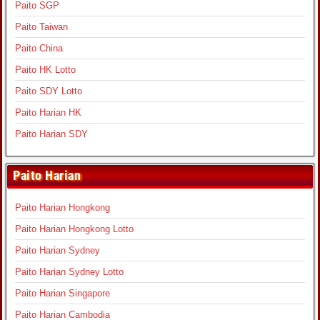
Paito SGP
Paito Taiwan
Paito China
Paito HK Lotto
Paito SDY Lotto
Paito Harian HK
Paito Harian SDY
Paito Harian
Paito Harian Hongkong
Paito Harian Hongkong Lotto
Paito Harian Sydney
Paito Harian Sydney Lotto
Paito Harian Singapore
Paito Harian Cambodia