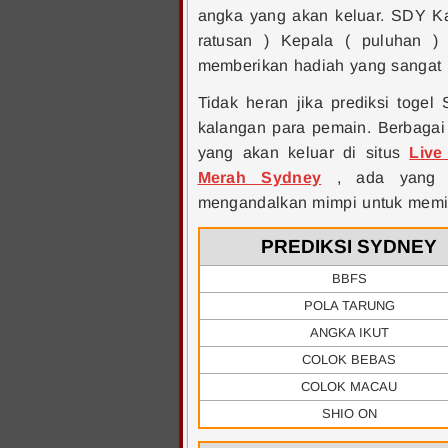
angka yang akan keluar. SDY Kami
ratusan ) Kepala ( puluhan )
memberikan hadiah yang sangat 
Tidak heran jika prediksi toge
kalangan para pemain. Berbagai
yang akan keluar di situs
Live
Merah Sydney
, ada yang m
mengandalkan mimpi untuk memil
PREDIKSI SYDNEY
BBFS
POLA TARUNG
ANGKA IKUT
COLOK BEBAS
COLOK MACAU
SHIO ON