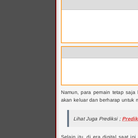
Namun, para pemain tetap saja
akan keluar dan berharap untuk
Lihat Juga Prediksi ;
Predi
Selain itu, di era digital saat 