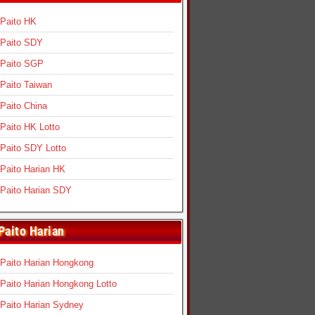
Paito HK
Paito SDY
Paito SGP
Paito Taiwan
Paito China
Paito HK Lotto
Paito SDY Lotto
Paito Harian HK
Paito Harian SDY
Paito Harian
Paito Harian Hongkong
Paito Harian Hongkong Lotto
Paito Harian Sydney