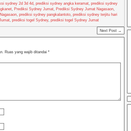
ksi sydney 2d 3d 4d
,
prediksi sydney angka keramat
,
prediksi sydney
ngkanet
,
Prediksi Sydney Jumat
,
Prediksi Sydney Jumat Nagasaon
,
 Nagasaon
,
prediksi sydney pangkalantoto
,
prediksi sydney terjitu hari
 Jumat
,
prediksi togel Sydney
,
prediksi togel Sydney Jumat
Next Post →
n.
Ruas yang wajib ditandai
*