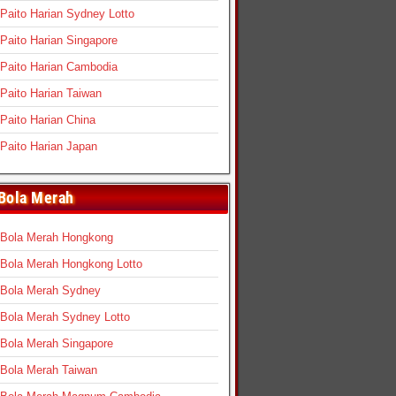
Paito Harian Sydney Lotto
Paito Harian Singapore
Paito Harian Cambodia
Paito Harian Taiwan
Paito Harian China
Paito Harian Japan
Bola Merah
Bola Merah Hongkong
Bola Merah Hongkong Lotto
Bola Merah Sydney
Bola Merah Sydney Lotto
Bola Merah Singapore
Bola Merah Taiwan