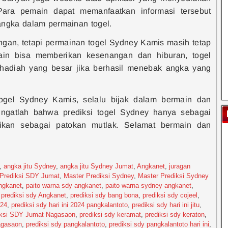
Para pemain dapat memanfaatkan informasi tersebut
 angka dalam permainan togel.
gan, tetapi permainan togel Sydney Kamis masih tetap
ain bisa memberikan kesenangan dan hiburan, togel
hadiah yang besar jika berhasil menebak angka yang
togel Sydney Kamis, selalu bijak dalam bermain dan
Ingatlah bahwa prediksi togel Sydney hanya sebagai
adikan sebagai patokan mutlak. Selamat bermain dan
,
angka jitu Sydney
,
angka jitu Sydney Jumat
,
Angkanet
,
juragan
Prediksi SDY Jumat
,
Master Prediksi Sydney
,
Master Prediksi Sydney
ngkanet
,
paito warna sdy angkanet
,
paito warna sydney angkanet
,
,
prediksi sdy Angkanet
,
prediksi sdy bang bona
,
prediksi sdy cojeel
,
024
,
prediksi sdy hari ini 2024 pangkalantoto
,
prediksi sdy hari ini jitu
,
iksi SDY Jumat Nagasaon
,
prediksi sdy keramat
,
prediksi sdy keraton
,
agasaon
,
prediksi sdy pangkalantoto
,
prediksi sdy pangkalantoto hari ini
,