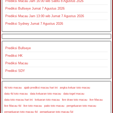
Prediksi Macau Jam 16:00 wib Sabtu 8 Agustus 2026
Prediksi Bullseye Jumat 7 Agustus 2026
Prediksi Macau Jam 13:00 wib Jumat 7 Agustus 2026
Prediksi Sydney Jumat 7 Agustus 2026
Prediksi Bullseye
Prediksi HK
Prediksi Macau
Prediksi SDY
4d toto macau
ajaib prediksi macau hari ini
angka keluar toto macau
data 4d toto macau
data keluaran toto macau
data togel macau
data toto macau hari ini
keluaran toto macau
live draw toto macau
live Macau
live Macau 4d
live toto macau
paito toto macau
pengeluaran toto macau
pengeluaran toto macau 4d
pengeluaran toto macau 5d