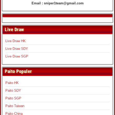
Email :
sniper1team@gmail.com
Live Draw
Live Draw HK
Live Draw SDY
Live Draw SGP
Paito Populer
Paito HK
Paito SDY
Paito SGP
Paito Taiwan
Paito China