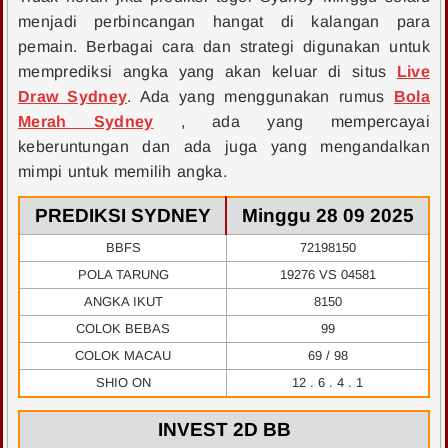
menjadi perbincangan hangat di kalangan para
pemain. Berbagai cara dan strategi digunakan untuk
memprediksi angka yang akan keluar di situs
Live
Draw Sydney
. Ada yang menggunakan rumus
Bola
Merah Sydney
, ada yang mempercayai
keberuntungan dan ada juga yang mengandalkan
mimpi untuk memilih angka.
PREDIKSI SYDNEY
Minggu 28 09 2025
BBFS
72198150
POLA TARUNG
19276 VS 04581
ANGKA IKUT
8150
COLOK BEBAS
99
COLOK MACAU
69 / 98
SHIO ON
12 . 6 . 4 . 1
INVEST 2D BB