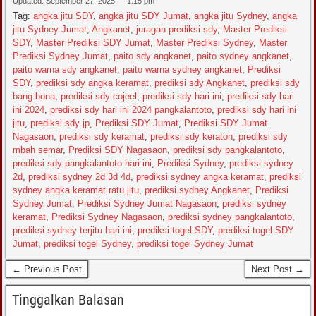
Updated: September 27, 2025 — 1:15 pm
Tag:
angka jitu SDY
,
angka jitu SDY Jumat
,
angka jitu Sydney
,
angka
jitu Sydney Jumat
,
Angkanet
,
juragan prediksi sdy
,
Master Prediksi
SDY
,
Master Prediksi SDY Jumat
,
Master Prediksi Sydney
,
Master
Prediksi Sydney Jumat
,
paito sdy angkanet
,
paito sydney angkanet
,
paito warna sdy angkanet
,
paito warna sydney angkanet
,
Prediksi
SDY
,
prediksi sdy angka keramat
,
prediksi sdy Angkanet
,
prediksi sdy
bang bona
,
prediksi sdy cojeel
,
prediksi sdy hari ini
,
prediksi sdy hari
ini 2024
,
prediksi sdy hari ini 2024 pangkalantoto
,
prediksi sdy hari ini
jitu
,
prediksi sdy jp
,
Prediksi SDY Jumat
,
Prediksi SDY Jumat
Nagasaon
,
prediksi sdy keramat
,
prediksi sdy keraton
,
prediksi sdy
mbah semar
,
Prediksi SDY Nagasaon
,
prediksi sdy pangkalantoto
,
prediksi sdy pangkalantoto hari ini
,
Prediksi Sydney
,
prediksi sydney
2d
,
prediksi sydney 2d 3d 4d
,
prediksi sydney angka keramat
,
prediksi
sydney angka keramat ratu jitu
,
prediksi sydney Angkanet
,
Prediksi
Sydney Jumat
,
Prediksi Sydney Jumat Nagasaon
,
prediksi sydney
keramat
,
Prediksi Sydney Nagasaon
,
prediksi sydney pangkalantoto
,
prediksi sydney terjitu hari ini
,
prediksi togel SDY
,
prediksi togel SDY
Jumat
,
prediksi togel Sydney
,
prediksi togel Sydney Jumat
← Previous Post
Next Post →
Tinggalkan Balasan