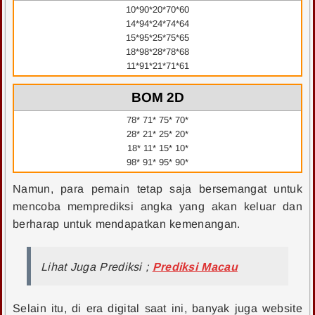
10*90*20*70*60
14*94*24*74*64
15*95*25*75*65
18*98*28*78*68
11*91*21*71*61
BOM 2D
78* 71* 75* 70*
28* 21* 25* 20*
18* 11* 15* 10*
98* 91* 95* 90*
Namun, para pemain tetap saja bersemangat untuk
mencoba memprediksi angka yang akan keluar dan
berharap untuk mendapatkan kemenangan.
Lihat Juga Prediksi ;
Prediksi Macau
Selain itu, di era digital saat ini, banyak juga website