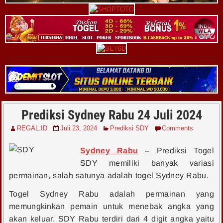
Prediksi Sydney Rabu 24 Juli 2024
REGAL.ID
Juli 23, 2024
Prediksi SDY
Comments
Sydney Rabu
– Prediksi Togel
SDY memiliki banyak variasi
permainan, salah satunya adalah togel Sydney Rabu.
Togel Sydney Rabu adalah permainan yang
memungkinkan pemain untuk menebak angka yang
akan keluar. SDY Rabu terdiri dari 4 digit angka yaitu