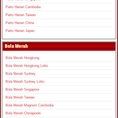
Paito Harian Cambodia
Paito Harian Taiwan
Paito Harian China
Paito Harian Japan
Bola Merah
Bola Merah Hongkong
Bola Merah Hongkong Lotto
Bola Merah Sydney
Bola Merah Sydney Lotto
Bola Merah Singapore
Bola Merah Taiwan
Bola Merah Magnum Cambodia
Bola Merah Chinapools