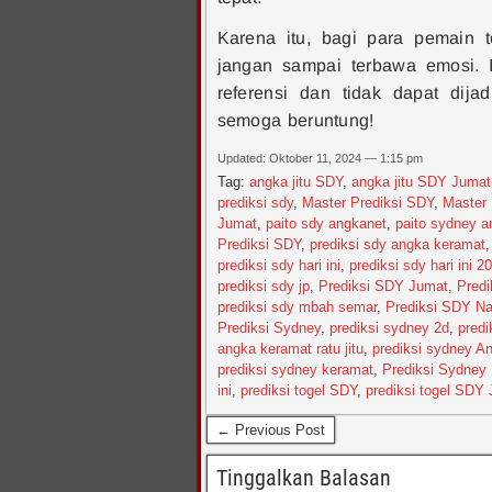
Karena itu, bagi para pemain 
jangan sampai terbawa emosi. 
referensi dan tidak dapat dij
semoga beruntung!
Updated: Oktober 11, 2024 — 1:15 pm
Tag:
angka jitu SDY
,
angka jitu SDY Jumat
prediksi sdy
,
Master Prediksi SDY
,
Master 
Jumat
,
paito sdy angkanet
,
paito sydney a
Prediksi SDY
,
prediksi sdy angka keramat
prediksi sdy hari ini
,
prediksi sdy hari ini 2
prediksi sdy jp
,
Prediksi SDY Jumat
,
Pred
prediksi sdy mbah semar
,
Prediksi SDY N
Prediksi Sydney
,
prediksi sydney 2d
,
predi
angka keramat ratu jitu
,
prediksi sydney A
prediksi sydney keramat
,
Prediksi Sydney
ini
,
prediksi togel SDY
,
prediksi togel SDY
← Previous Post
Tinggalkan Balasan