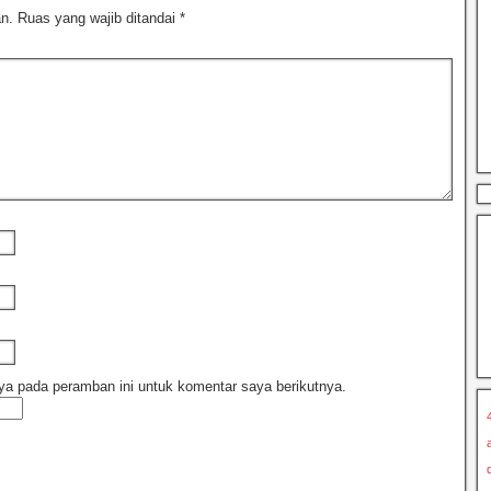
n.
Ruas yang wajib ditandai
*
ya pada peramban ini untuk komentar saya berikutnya.