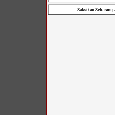
Saksikan Sekarang