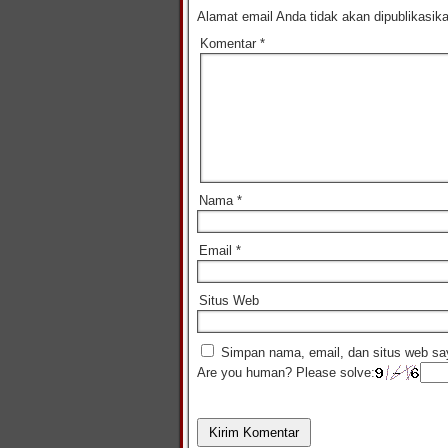
Alamat email Anda tidak akan dipublikasika
Komentar
*
Nama
*
Email
*
Situs Web
Simpan nama, email, dan situs web sa
Are you human? Please solve: