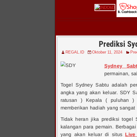
Prediksi Sy
REGAL.ID
Oktober 11, 2024
Pre
Sydney Sab
permainan, sa
Togel Sydney Sabtu adalah p
angka yang akan keluar. SDY Sabt
ratusan ) Kepala ( puluhan )
memberikan hadiah yang sangat 
Tidak heran jika prediksi toge
kalangan para pemain. Berbagai
yang akan keluar di situs
Live