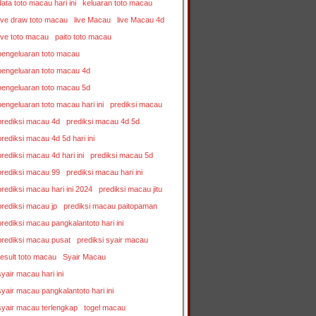
data toto macau hari ini
keluaran toto macau
live draw toto macau
live Macau
live Macau 4d
live toto macau
paito toto macau
pengeluaran toto macau
pengeluaran toto macau 4d
pengeluaran toto macau 5d
pengeluaran toto macau hari ini
prediksi macau
prediksi macau 4d
prediksi macau 4d 5d
prediksi macau 4d 5d hari ini
prediksi macau 4d hari ini
prediksi macau 5d
prediksi macau 99
prediksi macau hari ini
prediksi macau hari ini 2024
prediksi macau jitu
prediksi macau jp
prediksi macau paitopaman
prediksi macau pangkalantoto hari ini
prediksi macau pusat
prediksi syair macau
result toto macau
Syair Macau
syair macau hari ini
syair macau pangkalantoto hari ini
syair macau terlengkap
togel macau