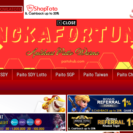
Luxiototo
Teriostoto
 SDY
Paito SDY Lotto
Paito SGP
Paito Taiwan
Paito C