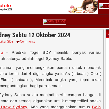
dney Sabtu 12 Oktober 2024
diksi SDY
Comments
tu
– Prediksi Togel SDY memiliki banyak variasi
lah satunya adalah togel Sydney Sabtu.
ermainan yang memungkinkan pemain untuk menebak
u terdiri dari 4 digit angka yaitu As ( ribuan ) Cop (
 Ekor ( satuan ), Menebak angka yang tepat akan
menguntungkan bagi para pemain.
l Sydney Sabtu selalu menjadi perbincangan hangat di
 cara dan strategi digunakan untuk memprediksi angka
 Draw Sydney
. Ada yang menggunakan rumus
Bola