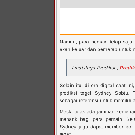
Namun, para pemain tetap saja
akan keluar dan berharap untuk
Lihat Juga Prediksi ;
Predi
Selain itu, di era digital saat 
prediksi togel Sydney Sabtu. 
sebagai referensi untuk memilih
Meski tidak ada jaminan kemenan
menarik bagi para pemain. Sel
Sydney juga dapat memberikan 
tepat.