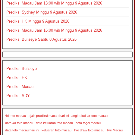
Prediksi Macau Jam 13:00 wib Minggu 9 Agustus 2026
Prediksi Sydney Minggu 9 Agustus 2026
Prediksi HK Minggu 9 Agustus 2026
Prediksi Macau Jam 16:00 wib Minggu 9 Agustus 2026
Prediksi Bullseye Sabtu 8 Agustus 2026
Prediksi Bullseye
Prediksi HK
Prediksi Macau
Prediksi SDY
4d toto macau
ajaib prediksi macau hari ini
angka keluar toto macau
data 4d toto macau
data keluaran toto macau
data togel macau
data toto macau hari ini
keluaran toto macau
live draw toto macau
live Macau