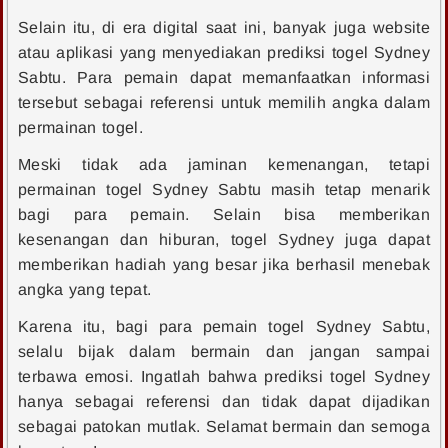
Selain itu, di era digital saat ini, banyak juga website
atau aplikasi yang menyediakan prediksi togel Sydney
Sabtu. Para pemain dapat memanfaatkan informasi
tersebut sebagai referensi untuk memilih angka dalam
permainan togel.
Meski tidak ada jaminan kemenangan, tetapi
permainan togel Sydney Sabtu masih tetap menarik
bagi para pemain. Selain bisa memberikan
kesenangan dan hiburan, togel Sydney juga dapat
memberikan hadiah yang besar jika berhasil menebak
angka yang tepat.
Karena itu, bagi para pemain togel Sydney Sabtu,
selalu bijak dalam bermain dan jangan sampai
terbawa emosi. Ingatlah bahwa prediksi togel Sydney
hanya sebagai referensi dan tidak dapat dijadikan
sebagai patokan mutlak. Selamat bermain dan semoga