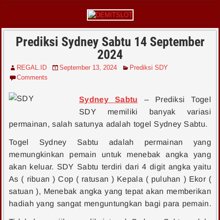
Prediksi Sydney Sabtu 14 September
2024
REGAL.ID
September 13, 2024
Prediksi SDY
Comments
Sydney Sabtu
– Prediksi Togel
SDY memiliki banyak variasi
permainan, salah satunya adalah togel Sydney Sabtu.
Togel Sydney Sabtu adalah permainan yang
memungkinkan pemain untuk menebak angka yang
akan keluar. SDY Sabtu terdiri dari 4 digit angka yaitu
As ( ribuan ) Cop ( ratusan ) Kepala ( puluhan ) Ekor (
satuan ), Menebak angka yang tepat akan memberikan
hadiah yang sangat menguntungkan bagi para pemain.